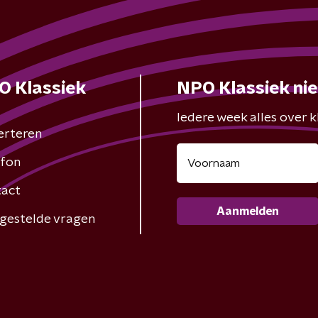
O Klassiek
NPO Klassiek ni
Iedere week alles over kl
erteren
fon
act
Aanmelden
gestelde vragen