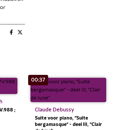
oor
00:37
h
Claude Debussy
V.988 ;
Suite voor piano, "Suite
bergamasque" - deel III, "Clair