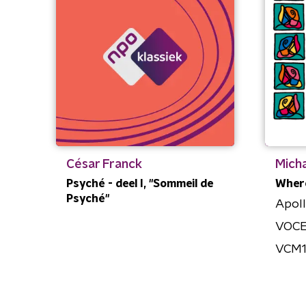
César Franck
Mich
Psyché - deel I, "Sommeil de
Where
Psyché"
Apol
VOCE
VCM