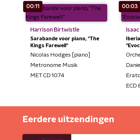
00:11
00:03
Harrison Birtwistle
Isaac
Sarabande voor piano, "The
Iberia
Kings Farewell"
"Evoc
Nicolas Hodges [piano]
Orche
Metronome Musik
Dani
MET CD 1074
Erat
ECD 
Eerdere uitzendingen