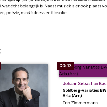
 bij wat écht belangrijk is. Naast muziek is er ook plaats v
en, poëzie, mindfulness en filosofie.
g
00:43
Johann Sebastian Bac
Goldberg-variaties BW
Aria (Arr.)
Trio Zimmermann