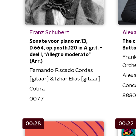
Franz Schubert
Alex
Sonate voor piano nr.13,
The c
D.664, op.posth.120 in A gr.t. -
Butto
deel I, "Allegro moderato"
Fran
(Arr.)
Orch
Fernando Riscado Cordas
Alex
[gitaar] & Izhar Elias [gitaar]
Conc
Cobra
8880
0077
00:28
00:22