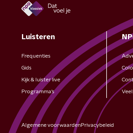
Luisteren
NP
Frequenties
Adv
Gids
Colo
Kijk & luister live
Cont
Programma's
Veel
Algemene voorwaarden
Privacybeleid