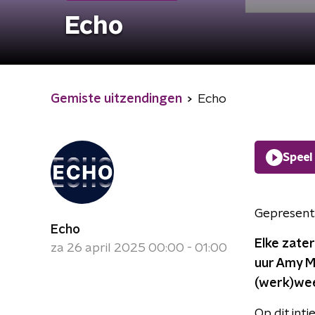
Echo
Gemiste uitzendingen
Echo
Speel
Gepresent
Echo
Elke zate
za 26 april 2025 00:00 - 01:00
uur Amy M
(werk)week
Op dit inti