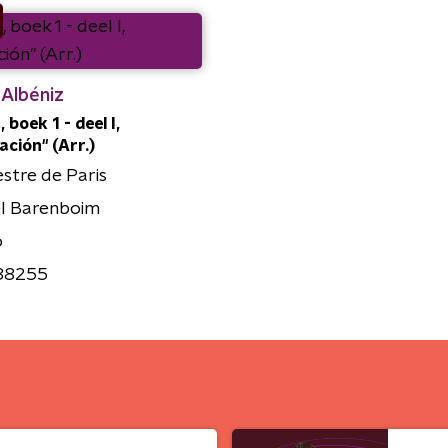
 Albéniz
, boek 1 - deel I,
ación" (Arr.)
stre de Paris
el Barenboim
o
88255