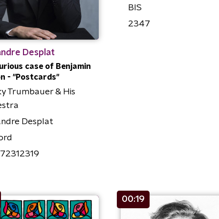
BIS
2347
andre Desplat
urious case of Benjamin
n - "Postcards"
ky Trumbauer & His
estra
andre Desplat
ord
72312319
00:19