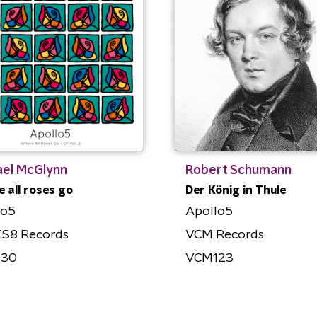
ael McGlynn
Robert Schumann
 all roses go
Der König in Thule
lo5
Apollo5
S8 Records
VCM Records
130
VCM123