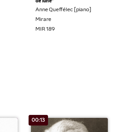
de lune"
Anne Queffélec [piano]
Mirare
MIR 189
00:13