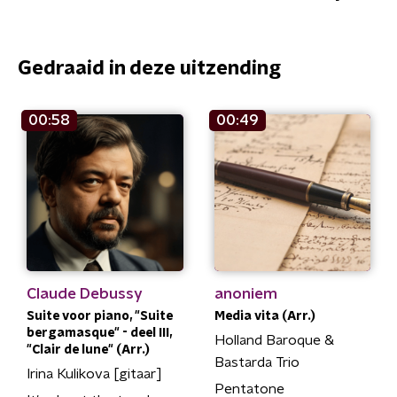
Gedraaid in deze uitzending
00:58
00:49
Claude Debussy
anoniem
Suite voor piano, "Suite
Media vita (Arr.)
bergamasque" - deel III,
Holland Baroque &
"Clair de lune" (Arr.)
Bastarda Trio
Irina Kulikova [gitaar]
Pentatone