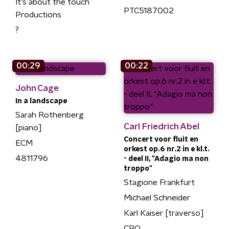
It's about the touch
PTC5187002
Productions
?
00:29
00:22
John Cage
In a landscape
Sarah Rothenberg
Carl Friedrich Abel
[piano]
Concert voor fluit en
ECM
orkest op.6 nr.2 in e kl.t.
4811796
- deel II, "Adagio ma non
troppo"
Stagione Frankfurt
Michael Schneider
Karl Kaiser [traverso]
CPO