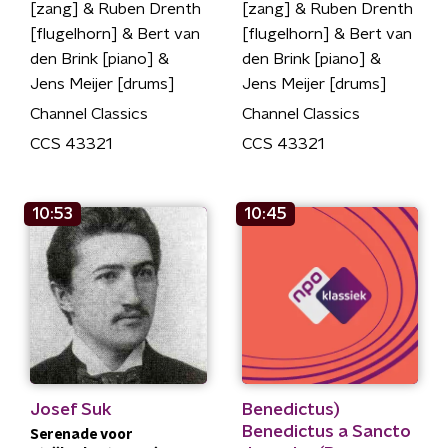
[zang] & Ruben Drenth
[zang] & Ruben Drenth
[flugelhorn] & Bert van
[flugelhorn] & Bert van
den Brink [piano] &
den Brink [piano] &
Jens Meijer [drums]
Jens Meijer [drums]
Channel Classics
Channel Classics
CCS 43321
CCS 43321
10:53
10:45
Josef Suk
Benedictus)
Benedictus a Sancto
Serenade voor