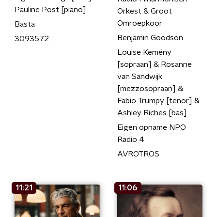
Pauline Post [piano]
Orkest & Groot
Omroepkoor
Basta
Benjamin Goodson
3093572
Louise Kemény
[sopraan] & Rosanne
van Sandwijk
[mezzosopraan] &
Fabio Trümpy [tenor] &
Ashley Riches [bas]
Eigen opname NPO
Radio 4
AVROTROS
11:21
11:06