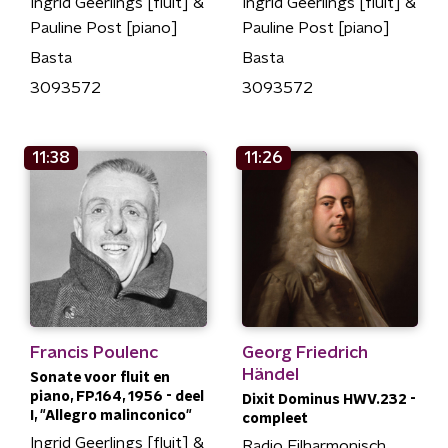
Ingrid Geerlings [fluit] &
Ingrid Geerlings [fluit] &
Pauline Post [piano]
Pauline Post [piano]
Basta
Basta
3093572
3093572
11:38
11:26
Francis Poulenc
Georg Friedrich
Händel
Sonate voor fluit en
piano, FP.164, 1956 - deel
Dixit Dominus HWV.232 -
I, "Allegro malinconico"
compleet
Ingrid Geerlings [fluit] &
Radio Filharmonisch