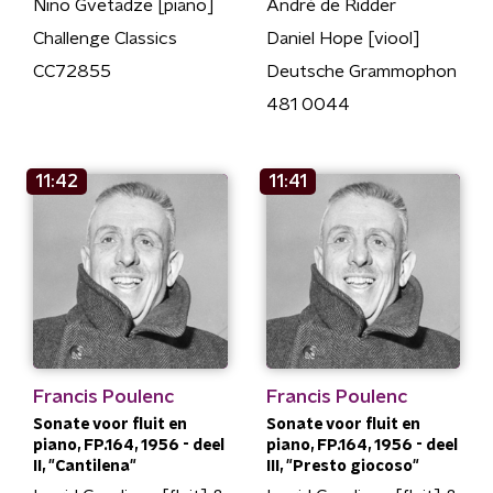
Nino Gvetadze [piano]
André de Ridder
Challenge Classics
Daniel Hope [viool]
CC72855
Deutsche Grammophon
481 0044
11:42
11:41
Francis Poulenc
Francis Poulenc
Sonate voor fluit en
Sonate voor fluit en
piano, FP.164, 1956 - deel
piano, FP.164, 1956 - deel
II, "Cantilena"
III, "Presto giocoso"