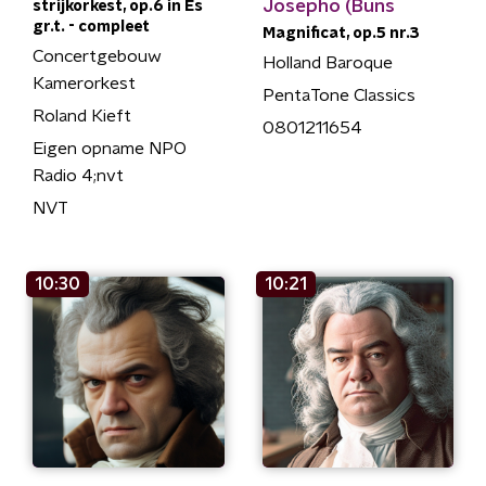
Josepho (Buns
strijkorkest, op.6 in Es
gr.t. - compleet
Magnificat, op.5 nr.3
Concertgebouw
Holland Baroque
Kamerorkest
PentaTone Classics
Roland Kieft
0801211654
Eigen opname NPO
Radio 4;nvt
NVT
10:30
10:21