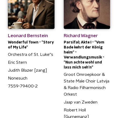
Leonard Bernstein
Richard Wagner
Wonderful Town - "Story
Parsifal; Akte I - "Vom
of My Life"
Bade kehrt der König
heim" -
Orchestra of St. Luke''s
Verwandlungsmusik -
Eric Stern
"Nun achte wohl und
lass mich seh'n"
Judith Blazer [zang]
Groot Omroepkoor &
Nonesuch
State Male Choir Latvija
7559-79400-2
& Radio Filharmonisch
Orkest
Jaap van Zweden
Robert Holl
[Gurnemanz]