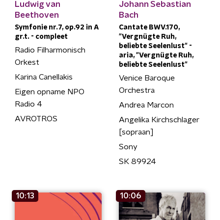
Ludwig van
Johann Sebastian
Beethoven
Bach
Symfonie nr.7, op.92 in A
Cantate BWV.170,
gr.t. - compleet
"Vergnügte Ruh,
beliebte Seelenlust" -
Radio Filharmonisch
aria, "Vergnügte Ruh,
Orkest
beliebte Seelenlust"
Karina Canellakis
Venice Baroque
Orchestra
Eigen opname NPO
Radio 4
Andrea Marcon
AVROTROS
Angelika Kirchschlager
[sopraan]
Sony
SK 89924
10:13
10:06