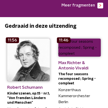
Meer fragmenten
Gedraaid in deze uitzending
11:56
11:46
Max Richter &
Antonio Vivaldi
The four seasons
recomposed ; Spring -
compleet
Robert Schumann
Konzerthaus
Kinderszenen, op.15 - nr.1,
Kammerorchester
"Von fremden Ländern
Berlin
und Menschen"