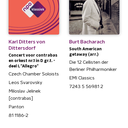
Karl Ditters von
Burt Bacharach
Dittersdorf
South American
getaway (arr.)
Concert voor contrabas
en orkest nr.1 in D gr.t. -
Die 12 Cellisten der
deel I, "Allegro"
Berliner Philharmoniker
Czech Chamber Soloists
EMI Classics
Leos Svarovsky
7243 5 56981 2
Miloslav Jelinek
[contrabas]
Panton
81 1186-2