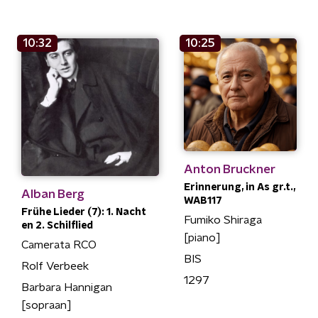
10:32
10:25
Anton Bruckner
Erinnerung, in As gr.t.,
Alban Berg
WAB117
Frühe Lieder (7): 1. Nacht
Fumiko Shiraga
en 2. Schilflied
[piano]
Camerata RCO
BIS
Rolf Verbeek
1297
Barbara Hannigan
[sopraan]