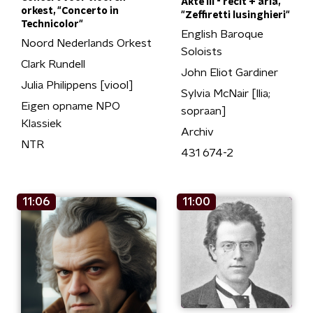
Akte III - recit + aria,
orkest, "Concerto in
"Zeffiretti lusinghieri"
Technicolor"
English Baroque
Noord Nederlands Orkest
Soloists
Clark Rundell
John Eliot Gardiner
Julia Philippens [viool]
Sylvia McNair [Ilia;
Eigen opname NPO
sopraan]
Klassiek
Archiv
NTR
431 674-2
11:06
11:00