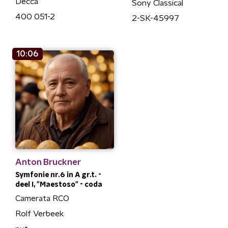
Decca
Sony Classical
400 051-2
2-SK-45997
10:06
Anton Bruckner
Symfonie nr.6 in A gr.t. -
deel I, "Maestoso" - coda
Camerata RCO
Rolf Verbeek