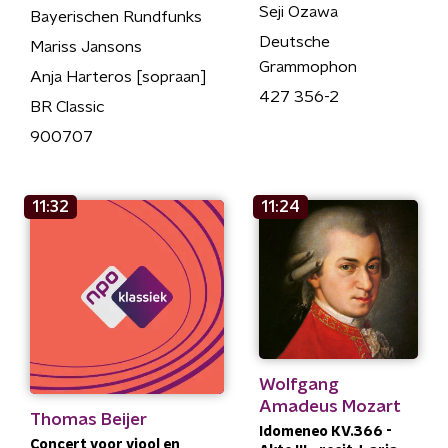
Seji Ozawa
Bayerischen Rundfunks
Deutsche
Mariss Jansons
Grammophon
Anja Harteros [sopraan]
427 356-2
BR Classic
900707
11:32
11:24
Wolfgang
Amadeus Mozart
Thomas Beijer
Idomeneo KV.366 -
Concert voor viool en