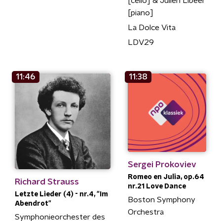
[cello] & Julien Libeer
[piano]
La Dolce Vita
LDV29
11:46
11:38
Sergei Prokoviev
Romeo en Julia, op.64
Richard Strauss
nr.21 Love Dance
Letzte Lieder (4) - nr.4, "Im
Boston Symphony
Abendrot"
Orchestra
Symphonieorchester des