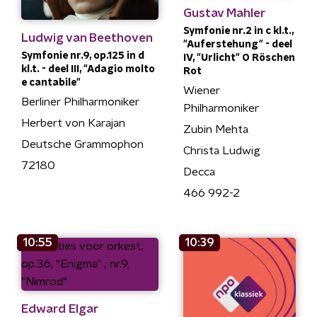
Gustav Mahler
Symfonie nr.2 in c kl.t.,
Ludwig van Beethoven
"Auferstehung" - deel
Symfonie nr.9, op.125 in d
IV, "Urlicht" O Röschen
kl.t. - deel III, "Adagio molto
Rot
e cantabile"
Wiener
Berliner Philharmoniker
Philharmoniker
Herbert von Karajan
Zubin Mehta
Deutsche Grammophon
Christa Ludwig
72180
Decca
466 992-2
10:55
10:39
Edward Elgar