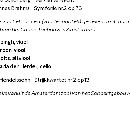
d Schönberg - Verklärte Nacht
nes Brahms - Symfonie nr.2 op.73
e van het concert (zonder publiek) gegeven op 3 maart
l van het Concertgebouw in Amsterdam
bingh, viool
roen, viool
oits, altviool
ria den Herder, cello
 Mendelssohn - Strijkkwartet nr.2 op.13
eks vanuit de Amsterdamzaal van het Concertgebouw