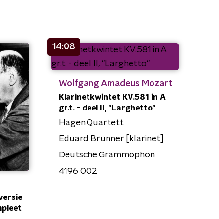
14:08
Wolfgang Amadeus Mozart
Klarinetkwintet KV.581 in A
gr.t. - deel II, "Larghetto"
Hagen Quartett
Eduard Brunner [klarinet]
Deutsche Grammophon
4196 002
versie
mpleet