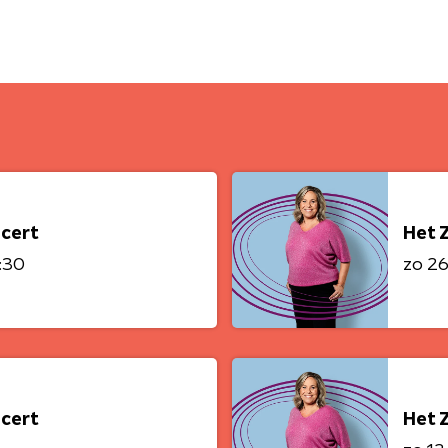
cert
Het 
6:30
zo 26 
cert
Het 