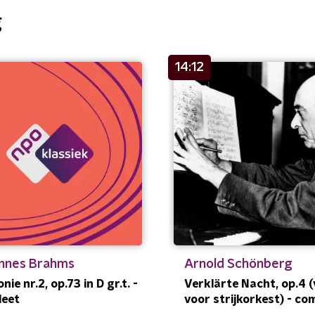
g
14:12
nnes Brahms
Arnold Schönberg
ie nr.2, op.73 in D gr.t. -
Verklärte Nacht, op.4 (
leet
voor strijkorkest) - co