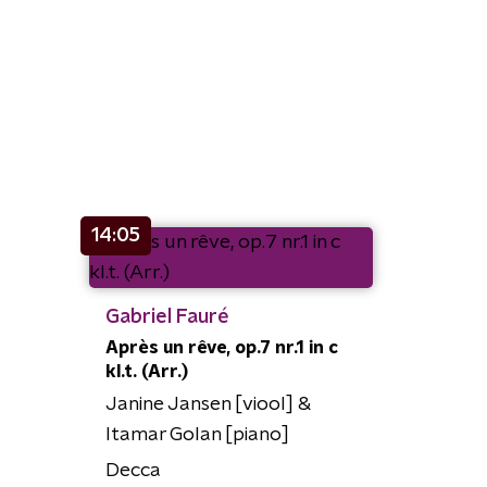
14:05
Gabriel Fauré
Après un rêve, op.7 nr.1 in c
kl.t. (Arr.)
Janine Jansen [viool] &
Itamar Golan [piano]
Decca