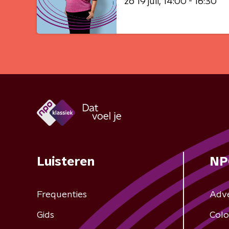
zo 19 juli
14:00 - 16:30
Luisteren
NP
Frequenties
Adv
Gids
Colo