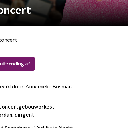
oncert
concert
 uitzending af
eerd door:
Annemieke Bosman
k Concertgebouworkest
ordan, dirigent