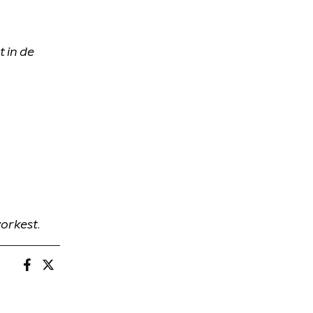
 in de
orkest
.