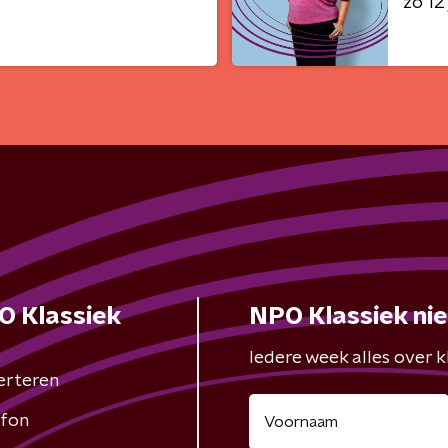
zo 12 
O Klassiek
NPO Klassiek ni
Iedere week alles over kl
erteren
fon