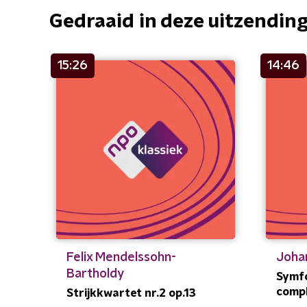
Gedraaid in deze uitzendin
15:26
14:46
Felix Mendelssohn-
Joha
Bartholdy
Symfon
comp
Strijkkwartet nr.2 op.13