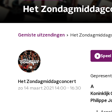
Het Zondagmiddagc
Gemiste uitzendingen
Het Zondagmiddag
Speel
Gepresent
Het Zondagmiddagconcert
A
zo 14 maart 2021 14:00 - 16:30
Koninklij
Philippe J