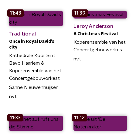
11:43
11:39
Leroy Anderson
Traditional
A Christmas Festival
Once in Royal David's
Koperensemble van het
city
Concertgebouworkest
Kathedrale Koor Sint
nvt
Bavo Haarlem &
Koperensemble van het
Concertgebouworkest
Sanne Nieuwenhuijsen
nvt
11:33
11:12