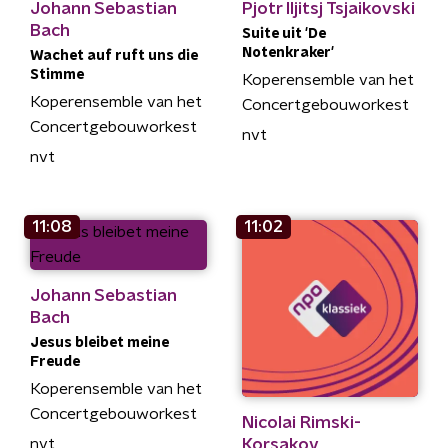
Johann Sebastian
Pjotr Iljitsj Tsjaikovski
Bach
Suite uit 'De
Notenkraker'
Wachet auf ruft uns die
Stimme
Koperensemble van het
Koperensemble van het
Concertgebouworkest
Concertgebouworkest
nvt
nvt
11:08
11:02
Johann Sebastian
Bach
Jesus bleibet meine
Freude
Koperensemble van het
Concertgebouworkest
Nicolai Rimski-
Korsakov
nvt