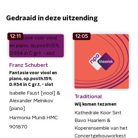
Gedraaid in deze uitzending
12:11
12:05
Franz Schubert
Fantasie voor viool en
piano, op.posth.159,
D.934 in C gr.t. - slot
Isabelle Faust [viool] &
Traditional
Alexander Melnikov
Wij komen tezamen
[piano]
Kathedrale Koor Sint
Harmonia Mundi HMC
Bavo Haarlem &
901870
Koperensemble van het
Concertgebouworkest