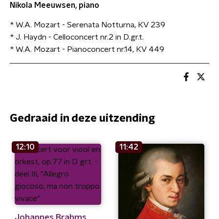
Nikola Meeuwsen, piano
* W.A. Mozart - Serenata Notturna, KV 239
* J. Haydn - Celloconcert nr.2 in D.gr.t.
* W.A. Mozart - Pianoconcert nr.14, KV 449
Gedraaid in deze uitzending
12:10
11:42
Johannes Brahms