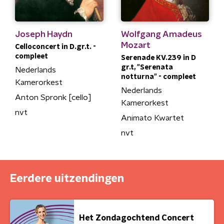
Joseph Haydn
Wolfgang Amadeus
Mozart
Celloconcert in D.gr.t. -
compleet
Serenade KV.239 in D
gr.t, "Serenata
Nederlands
notturna" - compleet
Kamerorkest
Nederlands
Anton Spronk [cello]
Kamerorkest
nvt
Animato Kwartet
nvt
Eerdere uitzendingen
Het Zondagochtend Concert