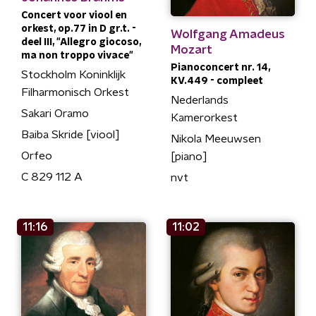
Concert voor viool en
orkest, op.77 in D gr.t. -
Wolfgang Amadeus
deel III, "Allegro giocoso,
Mozart
ma non troppo vivace"
Pianoconcert nr. 14,
Stockholm Koninklijk
KV.449 - compleet
Filharmonisch Orkest
Nederlands
Sakari Oramo
Kamerorkest
Baiba Skride [viool]
Nikola Meeuwsen
Orfeo
[piano]
C 829 112 A
nvt
11:16
11:02