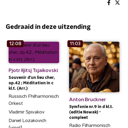
Gedraaid in deze uitzending
12:08
11:03
Pjotr Iljitsj Tsjaikovski
Souvenir d'un lieu cher,
op.42 ; Méditation in c
kl.t. (Arr.)
Russisch Fhilharmonisch
Anton Bruckner
Orkest
Symfonie nr.9 in d kl.t.
Vladimir Spivakov
(editie Nowak) -
compleet
Daniel Lozakovich
Radio Filharmonisch
[viool]