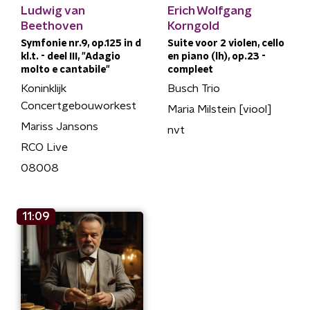
Ludwig van
Erich Wolfgang
Beethoven
Korngold
Symfonie nr.9, op.125 in d
Suite voor 2 violen, cello
kl.t. - deel III, "Adagio
en piano (lh), op.23 -
molto e cantabile"
compleet
Koninklijk
Busch Trio
Concertgebouworkest
Maria Milstein [viool]
Mariss Jansons
nvt
RCO Live
08008
11:09