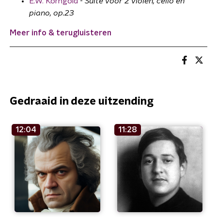
E.W. Korngold
-
Suite voor 2 violen, cello en
piano, op.23
Meer info & terugluisteren
Gedraaid in deze uitzending
12:04
11:28