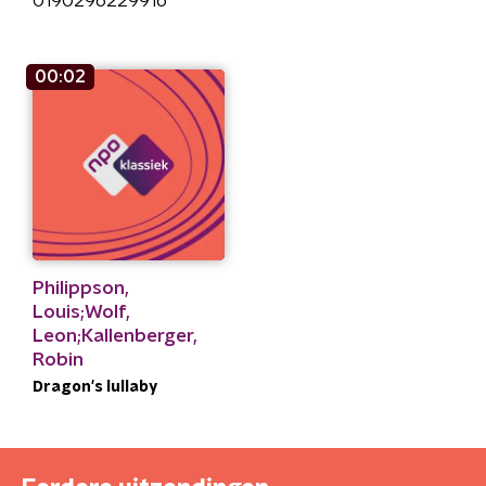
0190296229916
00:02
Philippson,
Louis;Wolf,
Leon;Kallenberger,
Robin
Dragon's lullaby