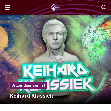
Uitzending gemist
Keihard Klassiek