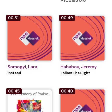
PTC 5186 016
00:51
00:49
Somogyi, Lara
Hababou, Jeremy
instead
Follow The Light
00:45
00:40