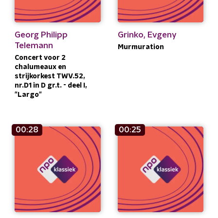
Georg Philipp
Grinko, Evgeny
Telemann
Murmuration
Concert voor 2
chalumeaux en
strijkorkest TWV.52,
nr.D1 in D gr.t. - deel I,
"Largo"
00:28
00:25