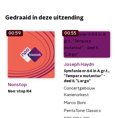
Gedraaid in deze uitzending
00:59
00:55
Joseph Haydn
Symfonie nr.64 in A gr.t.,
"Tempora mutantur" -
deel II, "Largo"
Nonstop
Concertgebouw
Non-stop R4
Kamerorkest
Marco Boni
PentaTone Classics