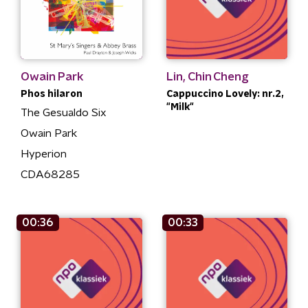
Owain Park
Lin, Chin Cheng
Phos hilaron
Cappuccino Lovely: nr.2,
"Milk"
The Gesualdo Six
Owain Park
Hyperion
CDA68285
00:36
00:33