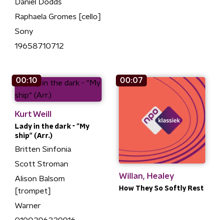
Daniel Dodds
Raphaela Gromes [cello]
Sony
19658710712
00:10
00:07
Kurt Weill
Lady in the dark - "My
ship" (Arr.)
Britten Sinfonia
Scott Stroman
Willan, Healey
Alison Balsom
How They So Softly Rest
[trompet]
Warner