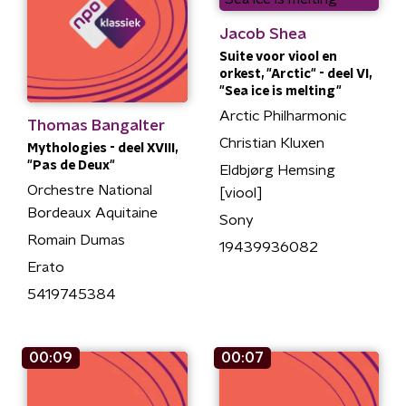
Jacob Shea
Suite voor viool en
orkest, "Arctic" - deel VI,
"Sea ice is melting"
Arctic Philharmonic
Thomas Bangalter
Christian Kluxen
Mythologies - deel XVIII,
"Pas de Deux"
Eldbjørg Hemsing
Orchestre National
[viool]
Bordeaux Aquitaine
Sony
Romain Dumas
19439936082
Erato
5419745384
00:09
00:07