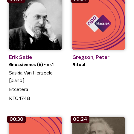
Erik Satie
Gregson, Peter
Gnossiennes (6) - nr.1
Ritual
Saskia Van Herzeele
[piano]
Etcetera
KTC 1748
00:30
00:24