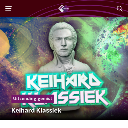
Uitzending gemist
Keihard Klassiek