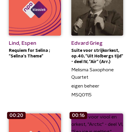
Lind, Espen
Edvard Grieg
Requiem for Selina ;
Suite voor strijkorkest,
"Selina's Theme"
op.40, "Uit Holbergs tijd"
- deel IV, "Air" (Arr.)
Melisma Saxophone
Quartet
eigen beheer
MSQ0115
00:20
00:16