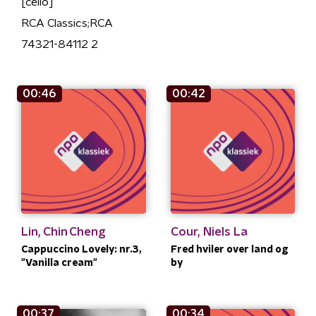
[cello]
RCA Classics;RCA
74321-84112 2
00:46
00:42
Lin, Chin Cheng
Cour, Niels La
Cappuccino Lovely: nr.3,
Fred hviler over land og
"Vanilla cream"
by
00:37
00:34