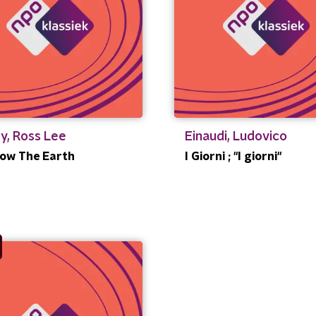
y, Ross Lee
Einaudi, Ludovico
ow The Earth
I Giorni ; "I giorni"