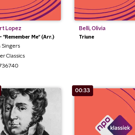
rt Lopez
Belli, Olivia
- "Remember Me" (Arr.)
Triune
s Singers
r Classics
736740
00:33