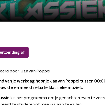
 uitzending af
eerd door:
Jan van Poppel
nd van je werkdag hoor je Jan van Poppel tussen 00:0
euwste en meest relaxte klassieke muziek.
assiek
is hét programma om je gedachten even te verz
eerd te studeren of mee in slaap te vallen.