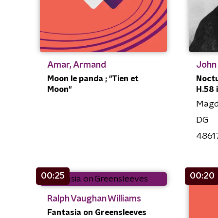
Amar, Armand
John 
Moon le panda ; "Tien et
Noctu
Moon"
H.58 i
Magd
DG
4861
00:25
00:20
Ralph Vaughan Williams
Fantasia on Greensleeves