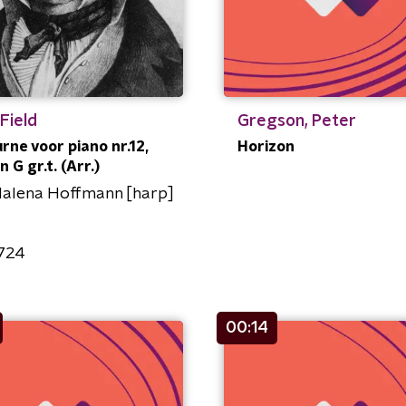
Field
Gregson, Peter
rne voor piano nr.12,
Horizon
n G gr.t. (Arr.)
alena Hoffmann [harp]
724
00:14