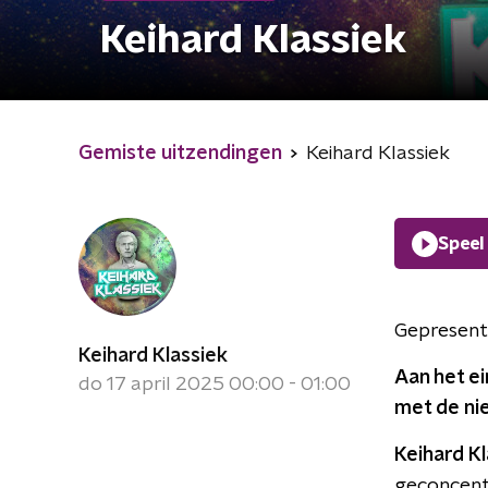
Keihard Klassiek
Gemiste uitzendingen
Keihard Klassiek
Speel
Gepresent
Keihard Klassiek
Aan het ei
do 17 april 2025 00:00 - 01:00
met de ni
Keihard Kl
geconcentr