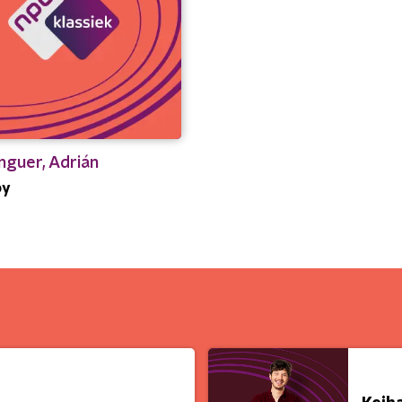
nguer, Adrián
by