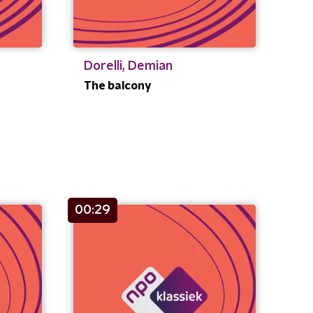
Dorelli, Demian
The balcony
00:29