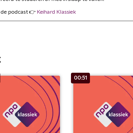
 de podcast 👉
Keihard Klassiek
g
00:51