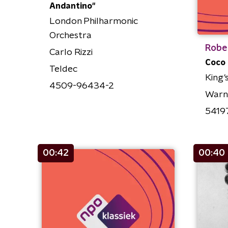
Andantino"
London Philharmonic
Orchestra
Robe
Carlo Rizzi
Coco 
Teldec
King'
4509-96434-2
Warne
5419
00:42
00:40