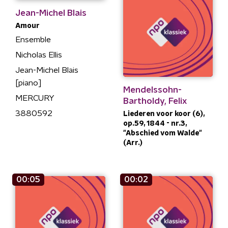
Jean-Michel Blais
Amour
Ensemble
Nicholas Ellis
Jean-Michel Blais
[piano]
Mendelssohn-
MERCURY
Bartholdy, Felix
3880592
Liederen voor koor (6),
op.59, 1844 - nr.3,
"Abschied vom Walde"
(Arr.)
00:05
00:02