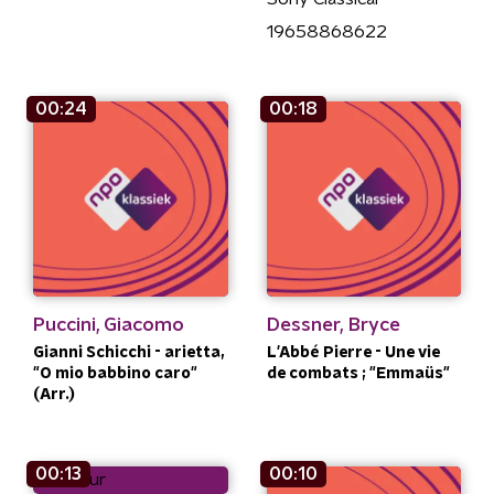
19658868622
00:24
00:18
Puccini, Giacomo
Dessner, Bryce
Gianni Schicchi - arietta,
L'Abbé Pierre - Une vie
"O mio babbino caro"
de combats ; "Emmaüs"
(Arr.)
00:13
00:10