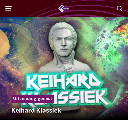
Uitzending gemist
Keihard Klassiek