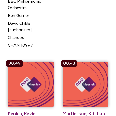
BBC Philharmonic
Orchestra
Ben Gernon
David Childs
[euphonium]
Chandos
CHAN 10997
00:49
00:43
Penkin, Kevin
Martinsson, Kristján