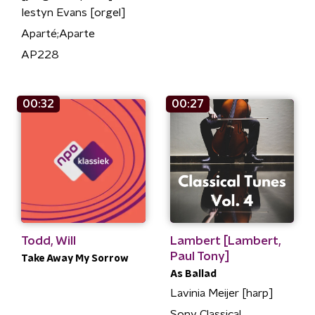
Iestyn Evans [orgel]
Aparté;Aparte
AP228
00:32
00:27
Todd, Will
Lambert [Lambert,
Paul Tony]
Take Away My Sorrow
As Ballad
Lavinia Meijer [harp]
Sony Classical