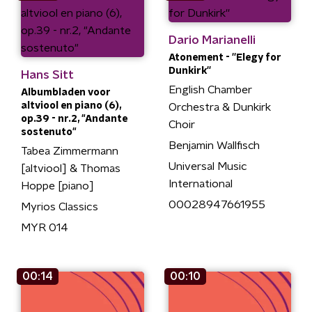
Dario Marianelli
Atonement - ''Elegy for
Dunkirk''
Hans Sitt
English Chamber
Albumbladen voor
altviool en piano (6),
Orchestra & Dunkirk
op.39 - nr.2, "Andante
Choir
sostenuto"
Benjamin Wallfisch
Tabea Zimmermann
Universal Music
[altviool] & Thomas
International
Hoppe [piano]
00028947661955
Myrios Classics
MYR 014
00:14
00:10