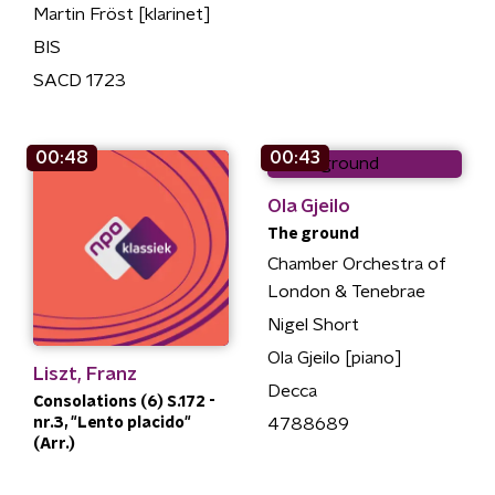
Martin Fröst [klarinet]
BIS
SACD 1723
00:48
00:43
Ola Gjeilo
The ground
Chamber Orchestra of
London & Tenebrae
Nigel Short
Ola Gjeilo [piano]
Liszt, Franz
Decca
Consolations (6) S.172 -
nr.3, "Lento placido"
4788689
(Arr.)