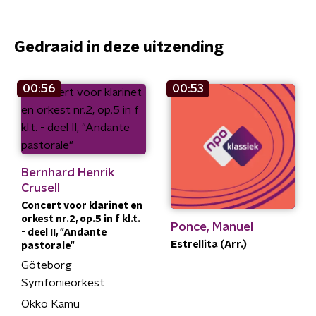
Gedraaid in deze uitzending
00:56
00:53
Bernhard Henrik
Crusell
Concert voor klarinet en
orkest nr.2, op.5 in f kl.t.
Ponce, Manuel
- deel II, "Andante
Estrellita (Arr.)
pastorale"
Göteborg
Symfonieorkest
Okko Kamu