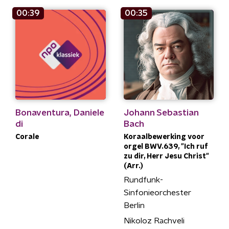
00:39
00:35
Bonaventura, Daniele
Johann Sebastian
di
Bach
Corale
Koraalbewerking voor
orgel BWV.639, "Ich ruf
zu dir, Herr Jesu Christ"
(Arr.)
Rundfunk-
Sinfonieorchester
Berlin
Nikoloz Rachveli