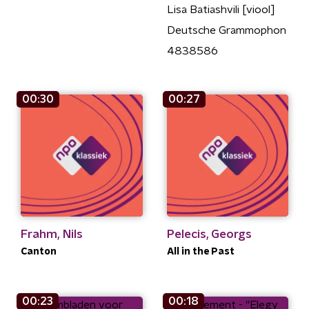
Lisa Batiashvili [viool]
Deutsche Grammophon
4838586
00:30
00:27
Frahm, Nils
Pelecis, Georgs
Canton
All in the Past
00:23
00:18