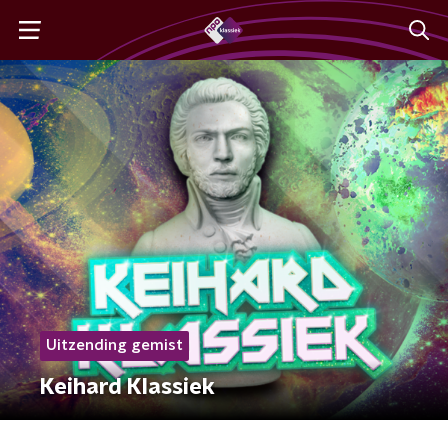
Uitzending gemist
Keihard Klassiek