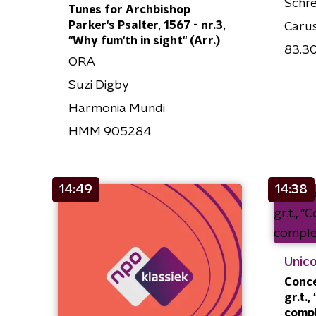
Schre
Tunes for Archbishop
Parker's Psalter, 1567 - nr.3,
Caru
"Why fum'th in sight" (Arr.)
83.3
ORA
Suzi Digby
Harmonia Mundi
HMM 905284
14:49
14:38
Unico
Conce
gr.t.
comp