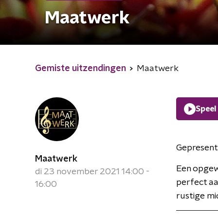
Maatwerk
Gemiste uitzendingen
Maatwerk
Speel
Gepresent
Maatwerk
Een opgew
di 23 november 2021 14:00 -
perfect aa
16:00
rustige mi