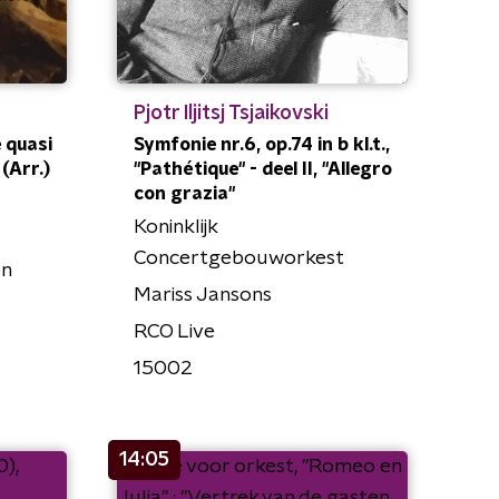
Pjotr Iljitsj Tsjaikovski
 quasi
Symfonie nr.6, op.74 in b kl.t.,
(Arr.)
"Pathétique" - deel II, "Allegro
con grazia"
Koninklijk
Concertgebouworkest
on
Mariss Jansons
RCO Live
15002
14:05