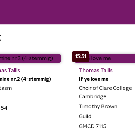
g
15:51
s Tallis
Thomas Tallis
mine nr.2 (4-stemmig)
If ye love me
tasm
Choir of Clare College
Cambridge
Timothy Brown
054
Guild
GMCD 7115