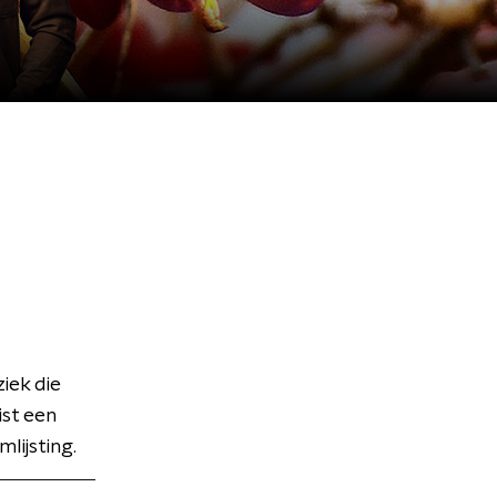
ek die
ist een
lijsting.