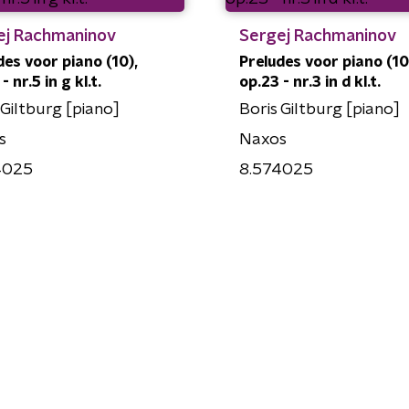
ej Rachmaninov
Sergej Rachmaninov
des voor piano (10),
Preludes voor piano (10
- nr.5 in g kl.t.
op.23 - nr.3 in d kl.t.
 Giltburg [piano]
Boris Giltburg [piano]
s
Naxos
4025
8.574025