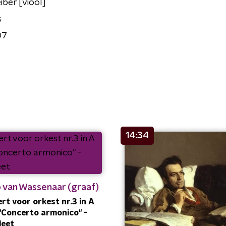
iber [viool]
s
07
14:34
 van Wassenaar (graaf)
rt voor orkest nr.3 in A
, "Concerto armonico" -
leet