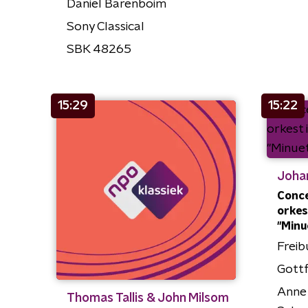
Daniel Barenboim
Sony Classical
SBK 48265
15:29
15:22
Johan
Conce
orkest
"Minu
Freib
Gottf
Anne 
Thomas Tallis & John Milsom