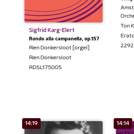
Amst
Orch
Ton 
Sigfrid Karg-Elert
Erat
Rondo alla campanella, op.157
2292
Rien Donkersloot [orgel]
Rien Donkersloot
RDSL175005
14:19
14:14