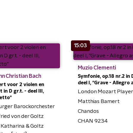
15:03
Muzio Clementi
n Christian Bach
Symfonie, op.18 nr.2 in D
deel I, "Grave - Allegro 
rt voor 2 violen en
 in D gr.t. - deel III,
London Mozart Player
etto"
Matthias Bamert
urger Barockorchester
Chandos
ried von der Goltz
CHAN 9234
Katharina & Goltz