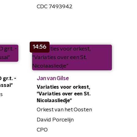
CDC 7493942
14:56
Jan van Gilse
 gr.t. -
assai"
Variaties voor orkest,
"Variaties over een St.
s
Nicolaasliedje"
Orkest van het Oosten
David Porcelijn
CPO