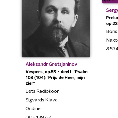
Serg
Prelu
op.23 
Boris
Naxo
8.57
Aleksandr Gretsjaninov
Vespers, op.59 - deel I, "Psalm
103 (104): 'Prijs de Heer, mijn
ziel'"
Lets Radiokoor
Sigvards Klava
Ondine
ODE 1397-2