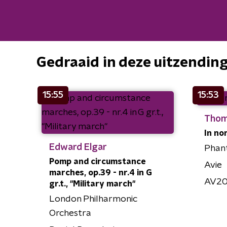
Gedraaid in deze uitzendin
15:55
15:53
Thoma
In no
Edward Elgar
Phan
Pomp and circumstance
Avie
marches, op.39 - nr.4 in G
AV2
gr.t., "Military march"
London Philharmonic
Orchestra