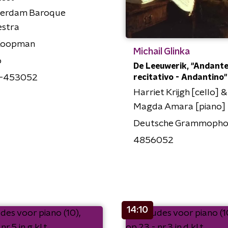
erdam Baroque
estra
Koopman
Michail Glinka
o
De Leeuwerik, "Andante
recitativo - Andantino" 
-453052
Harriet Krijgh [cello] &
Magda Amara [piano]
Deutsche Grammoph
4856052
14:10