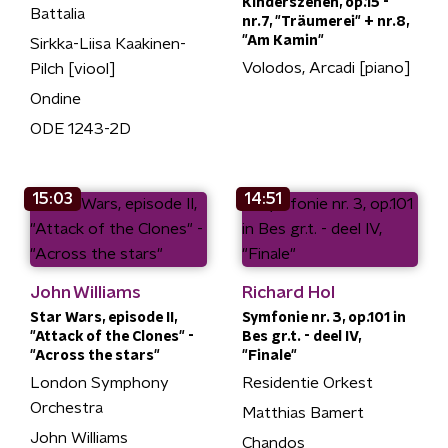
Kinderszenen, op.15 -
Battalia
nr.7, "Träumerei" + nr.8,
"Am Kamin"
Sirkka-Liisa Kaakinen-
Volodos, Arcadi [piano]
Pilch [viool]
Ondine
ODE 1243-2D
15:03
14:51
John Williams
Richard Hol
Star Wars, episode II,
Symfonie nr. 3, op.101 in
"Attack of the Clones" -
Bes gr.t. - deel IV,
"Across the stars"
"Finale"
London Symphony
Residentie Orkest
Orchestra
Matthias Bamert
John Williams
Chandos