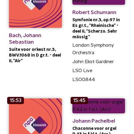
Robert Schumann
Symfonie nr.3, op.97 in
Es gr.t., "Rheinische" -
deel II, "Scherzo. Sehr
Bach, Johann
mässig"
Sebastian
London Symphony
Suite voor orkest nr.3,
Orchestra
BWV.1068 in D gr.t. - deel
II, "Air"
John Eliot Gardiner
LSO Live
LSO0844
15:53
15:45
Johann Pachelbel
Chaconne voor orgel