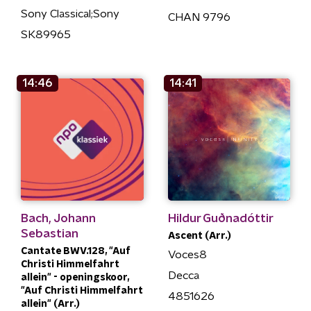
Sony Classical;Sony
CHAN 9796
SK89965
14:46
14:41
Bach, Johann
Hildur Guðnadóttir
Sebastian
Ascent (Arr.)
Cantate BWV.128, "Auf
Voces8
Christi Himmelfahrt
Decca
allein" - openingskoor,
"Auf Christi Himmelfahrt
4851626
allein" (Arr.)