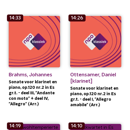
14:33
14:26
Brahms, Johannes
Ottensamer, Daniel
[klarinet]
Sonate voor klarinet en
piano, op.120 nr.2 in Es
Sonate voor klarinet en
gr.t. - deel III, "Andante
piano, op.120 nr.2 in Es
con moto" + deel IV,
gr.t. - deel I, "Allegro
"Allegro" (Arr.)
amabile" (Arr.)
14:19
14:10