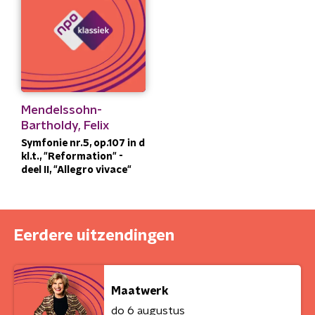
Mendelssohn-
Bartholdy, Felix
Symfonie nr.5, op.107 in d
kl.t., "Reformation" -
deel II, "Allegro vivace"
Eerdere uitzendingen
Maatwerk
do 6 augustus