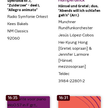
Humperdinck
Symfonie nr.7,
"Zuiderzee" - deel I,
Hänsel und Gretel ; duo,
"Allegro animato"
"Abends will ich schlafen
geh'n" (Arr.)
Radio Symfonie Orkest
Munchner
Kees Bakels
Rundfunkorchester
NM Classics
Jesús López-Cobos
92060
Hei-Kyung Hong
[Gretel; sopraan] &
Jennifer Larmore
[Hänsel;
mezzosopraan]
Teldec
3984-22801-2
16:35
16:31