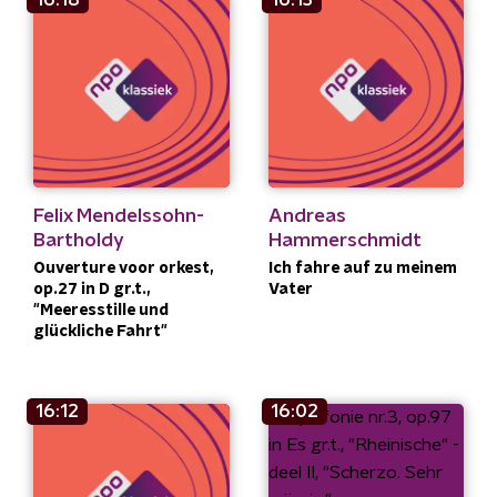
Felix Mendelssohn-
Andreas
Bartholdy
Hammerschmidt
Ouverture voor orkest,
Ich fahre auf zu meinem
op.27 in D gr.t.,
Vater
"Meeresstille und
glückliche Fahrt"
16:12
16:02