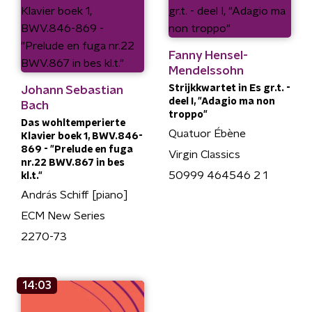
Fanny Hensel-
Mendelssohn
Strijkkwartet in Es gr.t. -
Johann Sebastian
deel I, "Adagio ma non
Bach
troppo"
Das wohltemperierte
Quatuor Ébène
Klavier boek 1, BWV.846-
869 - "Prelude en fuga
Virgin Classics
nr.22 BWV.867 in bes
50999 464546 2 1
kl.t."
András Schiff [piano]
ECM New Series
2270-73
14:03