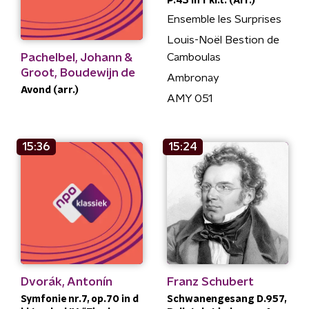
P.43 in f kl.t. (Arr.)
Ensemble les Surprises
Louis-Noël Bestion de
Pachelbel, Johann &
Camboulas
Groot, Boudewijn de
Ambronay
Avond (arr.)
AMY 051
15:36
15:24
Dvorák, Antonín
Franz Schubert
Symfonie nr.7, op.70 in d
Schwanengesang D.957,