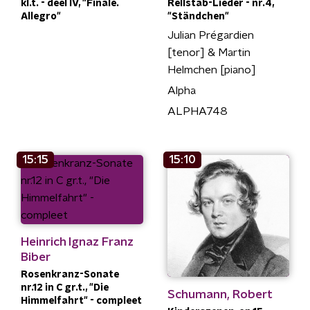
kl.t. - deel IV, "Finale.
Rellstab-Lieder - nr.4,
Allegro"
"Ständchen"
Julian Prégardien
[tenor] & Martin
Helmchen [piano]
Alpha
ALPHA748
15:15
15:10
Heinrich Ignaz Franz
Biber
Rosenkranz-Sonate
nr.12 in C gr.t., "Die
Schumann, Robert
Himmelfahrt" - compleet