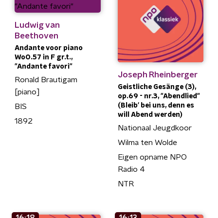
Ludwig van
Beethoven
Andante voor piano
WoO.57 in F gr.t.,
"Andante favori"
Joseph Rheinberger
Ronald Brautigam
Geistliche Gesänge (3),
[piano]
op.69 - nr.3, "Abendlied"
(Bleib' bei uns, denn es
BIS
will Abend werden)
1892
Nationaal Jeugdkoor
Wilma ten Wolde
Eigen opname NPO
Radio 4
NTR
16:18
16:13