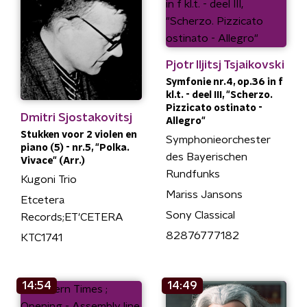
Pjotr Iljitsj Tsjaikovski
Symfonie nr.4, op.36 in f
kl.t. - deel III, "Scherzo.
Pizzicato ostinato -
Dmitri Sjostakovitsj
Allegro"
Stukken voor 2 violen en
Symphonieorchester
piano (5) - nr.5, "Polka.
des Bayerischen
Vivace" (Arr.)
Rundfunks
Kugoni Trio
Mariss Jansons
Etcetera
Sony Classical
Records;ET'CETERA
82876777182
KTC1741
14:54
14:49