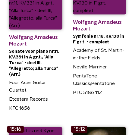
Wolfgang Amadeus
Mozart
Symfonie nr.18, KV.130 in
Wolfgang Amadeus
F gr.t. - compleet
Mozart
Academy of St. Martin-
Sonate voor piano nr.11,
KV.331 in A gr.t., "Alla
in-the-Fields
Turca" - deel III,
Neville Marriner
"Allegretto; alla Turca"
(Arr.)
PentaTone
Four Aces Guitar
Classics;Pentatone
Quartet
PTC 5186 112
Etcetera Records
KTC 1656
15:16
15:12