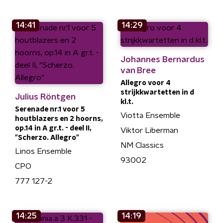
14:41
14:29
Johannes Bernardus
van Bree
Allegro voor 4
strijkkwartetten in d
Julius Röntgen
kl.t.
Serenade nr.1 voor 5
Viotta Ensemble
houtblazers en 2 hoorns,
op.14 in A gr.t. - deel II,
Viktor Liberman
"Scherzo. Allegro"
NM Classics
Linos Ensemble
93002
CPO
777 127-2
14:25
14:19