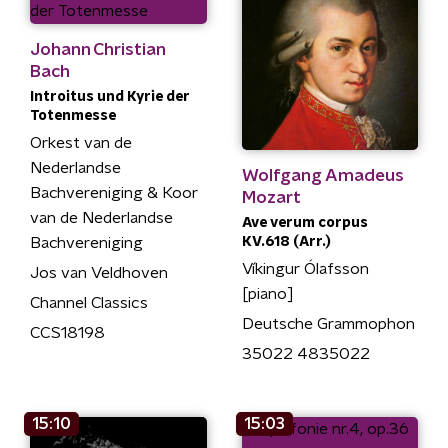
Johann Christian
Bach
Introitus und Kyrie der
Totenmesse
Orkest van de
Nederlandse
Wolfgang Amadeus
Bachvereniging & Koor
Mozart
van de Nederlandse
Ave verum corpus
Bachvereniging
KV.618 (Arr.)
Víkingur Ólafsson
Jos van Veldhoven
[piano]
Channel Classics
Deutsche Grammophon
CCS18198
35022 4835022
15:10
15:03