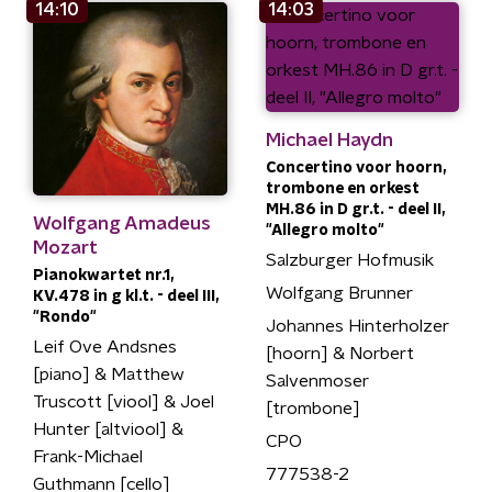
14:10
14:03
Michael Haydn
Concertino voor hoorn,
trombone en orkest
MH.86 in D gr.t. - deel II,
Wolfgang Amadeus
"Allegro molto"
Mozart
Salzburger Hofmusik
Pianokwartet nr.1,
Wolfgang Brunner
KV.478 in g kl.t. - deel III,
"Rondo"
Johannes Hinterholzer
Leif Ove Andsnes
[hoorn] & Norbert
[piano] & Matthew
Salvenmoser
Truscott [viool] & Joel
[trombone]
Hunter [altviool] &
CPO
Frank-Michael
777538-2
Guthmann [cello]