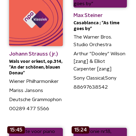
Max Steiner
Casablanca ; "As time
goes by"
The Warner Bros.
Studio Orchestra
Johann Strauss (jr.)
Arthur "Dooley" Wilson
[zang] & Elliot
Wals voor orkest, op.314,
"An der schönen, blauen
Carpenter [zang]
Donau"
Sony Classical;Sony
Wiener Philharmoniker
88697638542
Mariss Jansons
Deutsche Grammophon
00289 477 5566
15:45
15:24