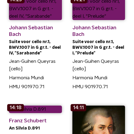
Johann Sebastian
Johann Sebastian
Bach
Bach
Suite voor cello nr.1,
Suite voor cello nr.1,
BWV.1007 in G gr.t. - deel
BWV.1007 in G gr.t. - deel
IV, "Sarabande"
I, "Prelude"
Jean-Guihen Queyras
Jean-Guihen Queyras
[cello]
[cello]
Harmonia Mundi
Harmonia Mundi
HMU 901970.71
HMU 901970.71
14:18
14:11
Franz Schubert
An Silvia D.891