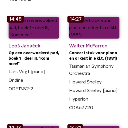
14:48
14:27
Leoš Janáček
Walter McFarren
Op een overwoekerd pad,
Concertstuk voor piano
boek 1 - deel III, "Kom
en orkest in e kl.t. (1881)
mee!"
Tasmanian Symphony
Lars Vogt [piano]
Orchestra
Ondine
Howard Shelley
ODE1382-2
Howard Shelley [piano]
Hyperion
CDA67720
14:23
14:21