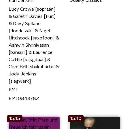
Quality Classics
Karl Jenkins
Lucy Crowe [sopraan]
& Gareth Davies [fluit]
& Davy Spillane
[doedelzak] & Nigel
Hitchcock [saxofoon] &
Ashwin Shrinivasan
[bansuri] & Laurence
Cottle [basgitaar] &
Clive Bell [shakuhachi] &
Jody Jenkins
[slagwerk]
EMI
EMI 0843782
15:15
15:10