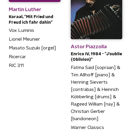
Martin Luther
Koraal, "Mit Fried und
Freud ich fahr dahin"
Vox Luminis
Lionel Meunier
Astor Piazzolla
Masato Suzuki [orgel]
Enrico IV, 1984 - "J'oublie
Ricercar
(Oblivion)"
RIC 311
Fatma Said [sopraan] &
Tim Allhoff [piano] &
Henning Sieverts
[contrabas] & Heinrich
Köbberling [drums] &
Rageed William [nay] &
Christian Gerber
[bandoneon]
Warner Classics