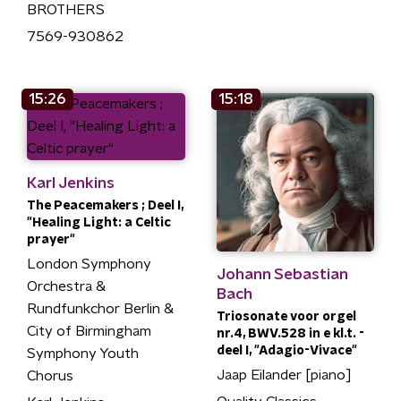
BROTHERS
7569-930862
15:26
15:18
Karl Jenkins
The Peacemakers ; Deel I,
"Healing Light: a Celtic
prayer"
London Symphony
Johann Sebastian
Orchestra &
Bach
Rundfunkchor Berlin &
Triosonate voor orgel
City of Birmingham
nr.4, BWV.528 in e kl.t. -
deel I, "Adagio-Vivace"
Symphony Youth
Jaap Eilander [piano]
Chorus