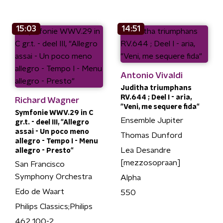
15:03
14:51
Antonio Vivaldi
Juditha triumphans
RV.644 ; Deel I - aria,
Richard Wagner
"Veni, me sequere fida"
Symfonie WWV.29 in C
Ensemble Jupiter
gr.t. - deel III, "Allegro
assai - Un poco meno
Thomas Dunford
allegro - Tempo I - Menu
Lea Desandre
allegro - Presto"
[mezzosopraan]
San Francisco
Symphony Orchestra
Alpha
Edo de Waart
550
Philips Classics;Philips
462 100-2