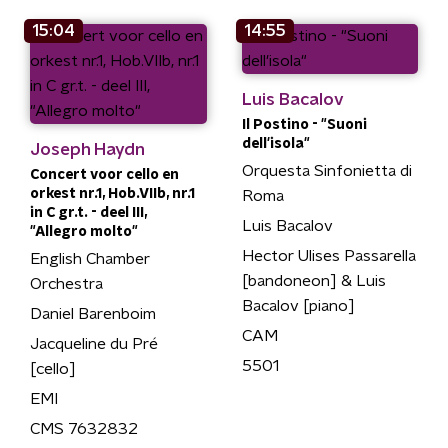
15:04
14:55
Luis Bacalov
Il Postino - "Suoni
dell'isola"
Joseph Haydn
Orquesta Sinfonietta di
Concert voor cello en
orkest nr.1, Hob.VIIb, nr.1
Roma
in C gr.t. - deel III,
Luis Bacalov
"Allegro molto"
Hector Ulises Passarella
English Chamber
[bandoneon] & Luis
Orchestra
Bacalov [piano]
Daniel Barenboim
CAM
Jacqueline du Pré
5501
[cello]
EMI
CMS 7632832