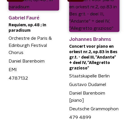
Gabriel Fauré
Requiem, op.48 ; In
paradisum
Orchestre de Paris &
Johannes Brahms
Edinburgh Festival
Concert voor piano en
orkest nr.2, op.83 in Bes
Chorus
gr.t. - deel III, "Andante"
Daniel Barenboim
+ deel IV, "Allegretto
grazioso"
EMI
Staatskapelle Berlin
4787132
Gustavo Dudamel
Daniel Barenboim
[piano]
Deutsche Grammophon
479 4899