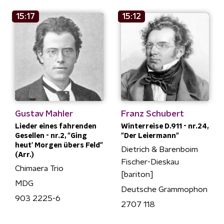
15:17
15:12
Gustav Mahler
Franz Schubert
Lieder eines fahrenden
Winterreise D.911 - nr.24,
Gesellen - nr.2, "Ging
"Der Leiermann"
heut' Morgen übers Feld"
Dietrich & Barenboim
(Arr.)
Fischer-Dieskau
Chimaera Trio
[bariton]
MDG
Deutsche Grammophon
903 2225-6
2707 118