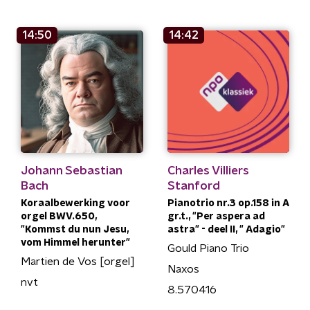
14:50
14:42
Johann Sebastian
Charles Villiers
Bach
Stanford
Koraalbewerking voor
Pianotrio nr.3 op.158 in A
orgel BWV.650,
gr.t., "Per aspera ad
"Kommst du nun Jesu,
astra" - deel II, " Adagio"
vom Himmel herunter"
Gould Piano Trio
Martien de Vos [orgel]
Naxos
nvt
8.570416