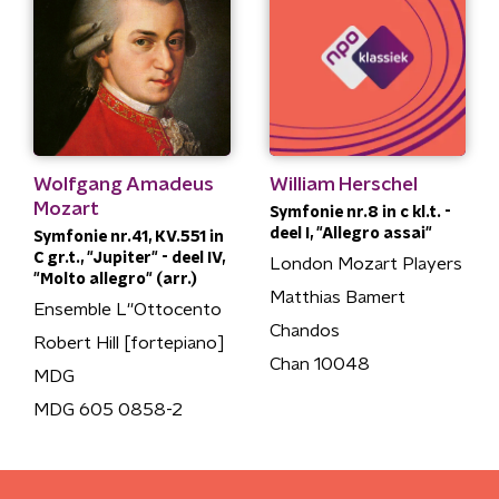
Wolfgang Amadeus
William Herschel
Mozart
Symfonie nr.8 in c kl.t. -
deel I, "Allegro assai"
Symfonie nr.41, KV.551 in
C gr.t., "Jupiter" - deel IV,
London Mozart Players
"Molto allegro" (arr.)
Matthias Bamert
Ensemble L''Ottocento
Chandos
Robert Hill [fortepiano]
Chan 10048
MDG
MDG 605 0858-2