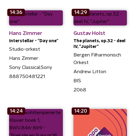
14:36
14:29
Hans Zimmer
Gustav Holst
Interstellar - ''Day one''
The planets, op.32 - deel
IV, "Jupiter"
Studio-orkest
Bergen Filharmonisch
Hans Zimmer
Orkest
Sony Classical;Sony
Andrew Litton
888750481221
BIS
2068
14:24
14:20