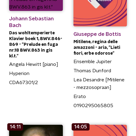
Johann Sebastian
Bach
Das wohltemperierte
Giuseppe de Bottis
Klavier boek 1, BWV.846-
Mitilene, regina delle
869 - "Prelude en fuga
amazzoni - aria, "Lieti
nr.18 BWV.863 in gis
fiori, erbe odorose"
kl.t."
Ensemble Jupiter
Angela Hewitt [piano]
Thomas Dunford
Hyperion
Lea Desandre [Mitilene
CDA67301/2
- mezzosopraan]
Erato
0190295065805
14:11
14:05