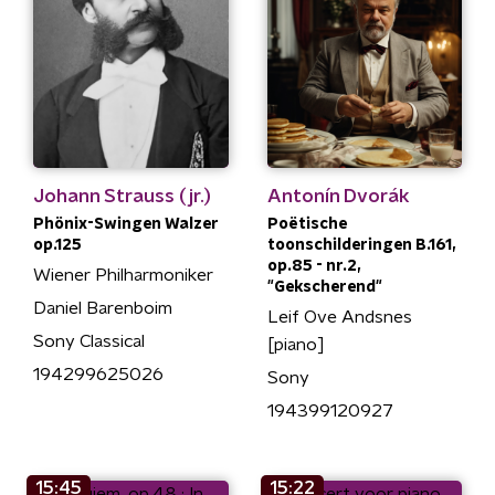
Johann Strauss (jr.)
Antonín Dvorák
Phönix-Swingen Walzer
Poëtische
op.125
toonschilderingen B.161,
op.85 - nr.2,
Wiener Philharmoniker
"Gekscherend"
Daniel Barenboim
Leif Ove Andsnes
Sony Classical
[piano]
194299625026
Sony
194399120927
15:45
15:22