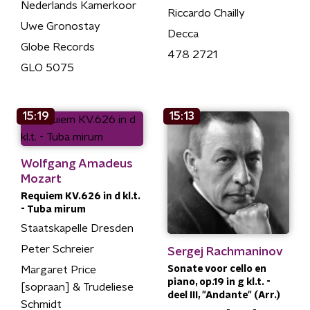
Nederlands Kamerkoor
Riccardo Chailly
Uwe Gronostay
Decca
Globe Records
478 2721
GLO 5075
15:19
15:13
Wolfgang Amadeus
Mozart
Requiem KV.626 in d kl.t.
- Tuba mirum
Staatskapelle Dresden
Peter Schreier
Sergej Rachmaninov
Sonate voor cello en
Margaret Price
piano, op.19 in g kl.t. -
[sopraan] & Trudeliese
deel III, "Andante" (Arr.)
Schmidt