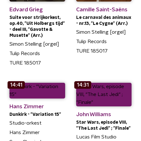
Edvard Grieg
Camille Saint-Saëns
Suite voor strijkorkest,
Le carnaval des animaux
op.40, "Uit Holbergs tijd"
- nr.13, "Le Cygne" (Arr.)
- deel III, "Gavotte &
Simon Stelling [orgel]
Musette" (Arr.)
Tulip Records
Simon Stelling [orgel]
TURE 185017
Tulip Records
TURE 185017
14:41
14:31
Hans Zimmer
John Williams
Dunkirk - "Variation 15"
Star Wars, episode VIII,
Studio-orkest
"The Last Jedi" ; "Finale"
Hans Zimmer
Lucas Film Studio