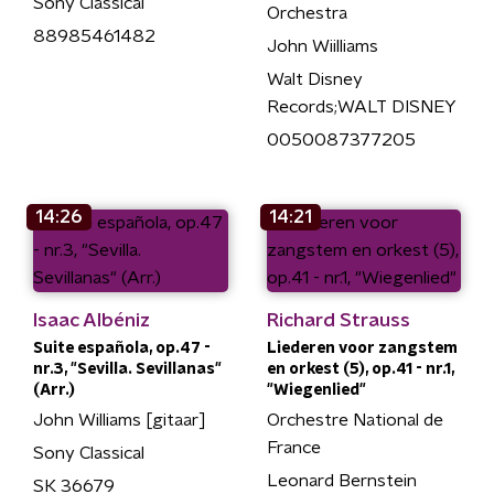
Sony Classical
Orchestra
88985461482
John Wiilliams
Walt Disney
Records;WALT DISNEY
0050087377205
14:26
14:21
Isaac Albéniz
Richard Strauss
Suite española, op.47 -
Liederen voor zangstem
nr.3, "Sevilla. Sevillanas"
en orkest (5), op.41 - nr.1,
(Arr.)
"Wiegenlied"
John Williams [gitaar]
Orchestre National de
France
Sony Classical
Leonard Bernstein
SK 36679