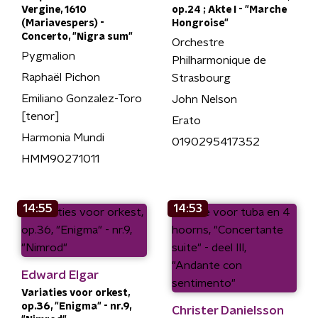
Vergine, 1610
op.24 ; Akte I - "Marche
(Mariavespers) -
Hongroise"
Concerto, "Nigra sum"
Orchestre
Pygmalion
Philharmonique de
Raphaël Pichon
Strasbourg
Emiliano Gonzalez-Toro
John Nelson
[tenor]
Erato
Harmonia Mundi
0190295417352
HMM90271011
14:55
14:53
Edward Elgar
Variaties voor orkest,
op.36, "Enigma" - nr.9,
Christer Danielsson