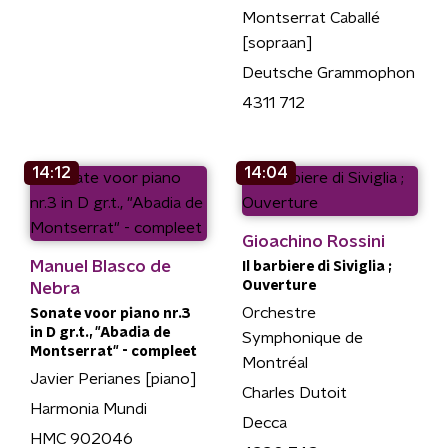
Montserrat Caballé
[sopraan]
Deutsche Grammophon
4311 712
14:12
14:04
Gioachino Rossini
Manuel Blasco de
Il barbiere di Siviglia ;
Ouverture
Nebra
Orchestre
Sonate voor piano nr.3
in D gr.t., "Abadia de
Symphonique de
Montserrat" - compleet
Montréal
Javier Perianes [piano]
Charles Dutoit
Harmonia Mundi
Decca
HMC 902046