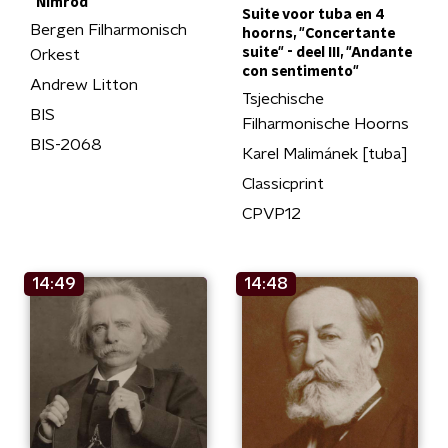
"Nimrod"
Suite voor tuba en 4
Bergen Filharmonisch
hoorns, "Concertante
suite" - deel III, "Andante
Orkest
con sentimento"
Andrew Litton
Tsjechische
BIS
Filharmonische Hoorns
BIS-2068
Karel Malimánek [tuba]
Classicprint
CPVP12
14:49
14:48