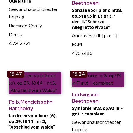
Ouverture
Beethoven
Gewandhausorchester
Sonate voor piano nr.18,
op.31 nr.3 in Es gr.t. -
Leipzig
deel II, "Scherzo.
Riccardo Chailly
Allegretto vivace"
Decca
András Schiff [piano]
478 2721
ECM
476 6186
15:47
15:24
Ludwig van
Beethoven
Felix Mendelssohn-
Bartholdy
Symfonie nr.8, op.93 in F
gr.t. - compleet
Liederen voor koor (6),
op.59, 1844 - nr.3,
Gewandhausorchester
"Abschied vom Walde"
Leipzig