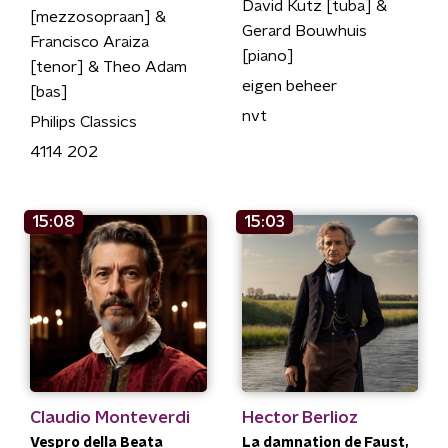
David Kutz [tuba] &
[mezzosopraan] &
Gerard Bouwhuis
Francisco Araiza
[piano]
[tenor] & Theo Adam
eigen beheer
[bas]
nvt
Philips Classics
4114 202
15:08
15:03
Claudio Monteverdi
Hector Berlioz
Vespro della Beata
La damnation de Faust,