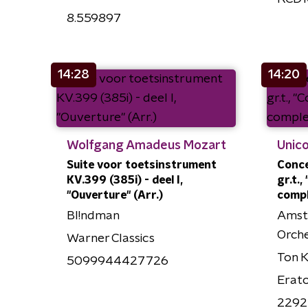
8.559897
14:28
14:20
Wolfgang Amadeus Mozart
Unico
Suite voor toetsinstrument
Conce
KV.399 (385i) - deel I,
gr.t.
"Ouverture" (Arr.)
comp
Bl!ndman
Amst
Orch
Warner Classics
Ton 
5099944427726
Erat
2292