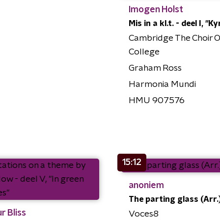
Imogen Holst
Mis in a kl.t. - deel I, "Ky
Cambridge The Choir O
College
Graham Ross
Harmonia Mundi
HMU 907576
15:12
anoniem
The parting glass (Arr.
r Bliss
Voces8