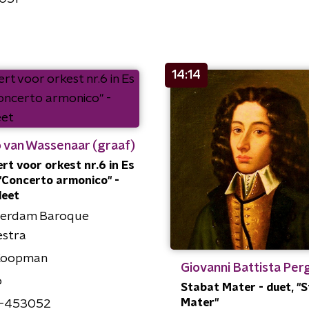
14:14
 van Wassenaar (graaf)
rt voor orkest nr.6 in Es
, "Concerto armonico" -
leet
erdam Baroque
estra
Koopman
Giovanni Battista Per
o
Stabat Mater - duet, "
Mater"
-453052