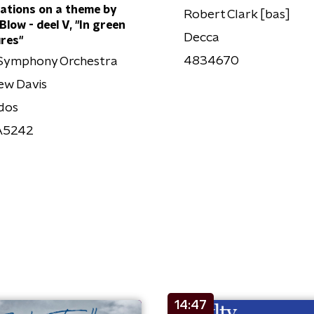
ations on a theme by
Robert Clark [bas]
Blow - deel V, "In green
Decca
res"
4834670
Symphony Orchestra
ew Davis
dos
A5242
14:47