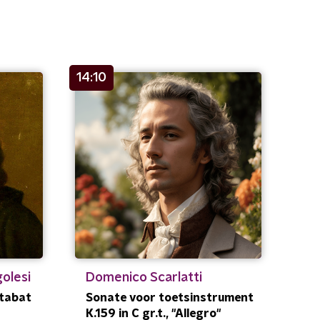
14:10
golesi
Domenico Scarlatti
Stabat
Sonate voor toetsinstrument
K.159 in C gr.t., "Allegro"