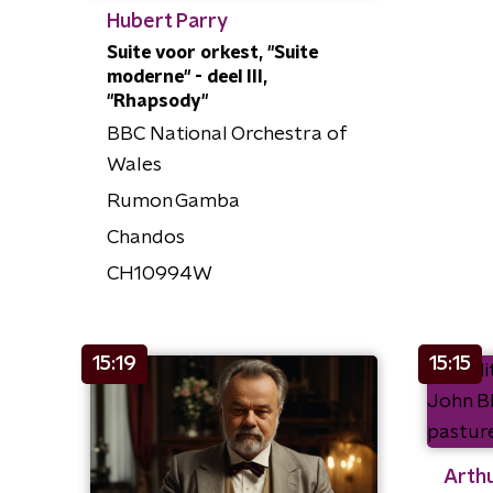
Hubert Parry
Suite voor orkest, "Suite
moderne" - deel III,
"Rhapsody"
BBC National Orchestra of
Wales
Rumon Gamba
Chandos
CH10994W
15:19
15:15
Arthu