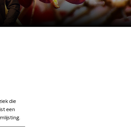
ek die
ist een
lijsting.