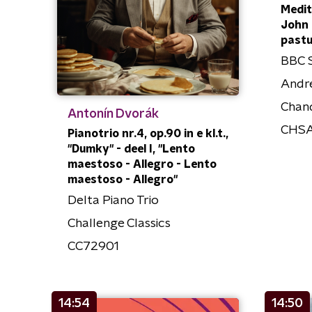
Medit
John 
pastu
BBC 
Andr
Chan
Antonín Dvorák
CHS
Pianotrio nr.4, op.90 in e kl.t.,
"Dumky" - deel I, "Lento
maestoso - Allegro - Lento
maestoso - Allegro"
Delta Piano Trio
Challenge Classics
CC72901
14:54
14:50