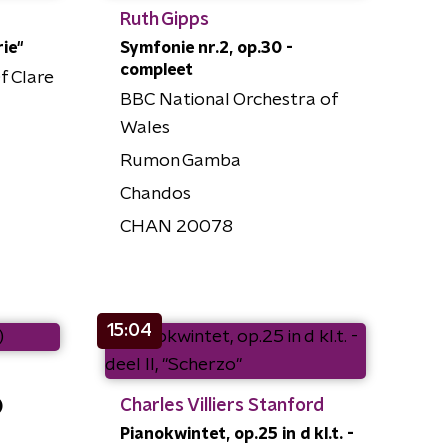
Ruth Gipps
rie"
Symfonie nr.2, op.30 -
compleet
f Clare
BBC National Orchestra of
Wales
Rumon Gamba
Chandos
CHAN 20078
15:04
Charles Villiers Stanford
)
Pianokwintet, op.25 in d kl.t. -