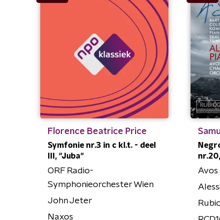
Florence Beatrice Price
Samu
Symfonie nr.3 in c kl.t. - deel
Negro
III, "Juba"
nr.20
ORF Radio-
Avos
Symphonieorchester Wien
Alessi
John Jeter
Rubic
Naxos
RCD1