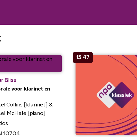
g
15:47
r Bliss
rale voor klarinet en
el Collins [klarinet] &
el McHale [piano]
dos
 10704