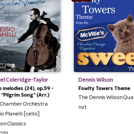
el Coleridge-Taylor
Dennis Wilson
 melodies (24), op.59 -
Fawlty Towers Theme
, "Pilgrim Song" (Arr.)
The Dennis Wilson Qua
 Chamber Orchestra
nvt
o Pianelli [cello]
on Classics
051