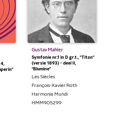
Gustav Mahler
Symfonie nr.1 in D gr.t., "Titan"
(versie 1893) - deel II,
 4,
"Blumine"
uperin"
Les Siècles
François-Xavier Roth
Harmonia Mundi
HMM905299