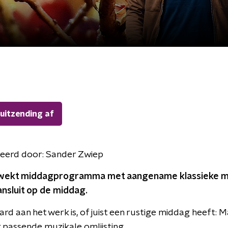
 uitzending af
eerd door:
Sander Zwiep
wekt middagprogramma met aangename klassieke mu
nsluit op de middag.
ard aan het werk is, of juist een rustige middag heeft:
 passende muzikale omlijsting.