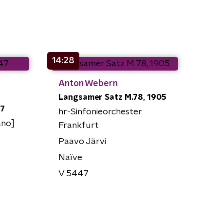
14:28
Anton Webern
Langsamer Satz M.78, 1905
47
hr-Sinfonieorchester
ano]
Frankfurt
Paavo Järvi
Naïve
V 5447