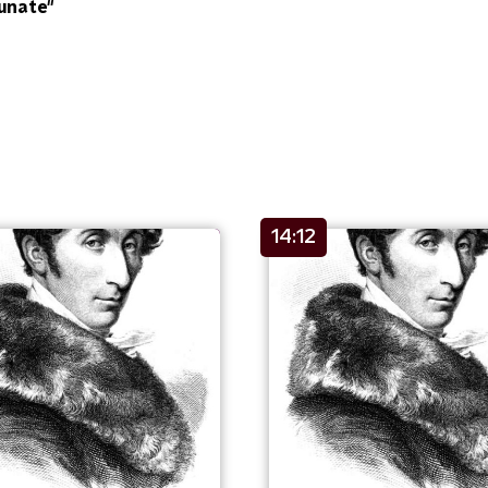
unate"
14:12