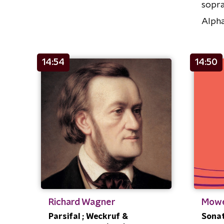
sopr
Alph
14:54
14:50
Richard Wagner
Mowe
Parsifal ; Weckruf &
Sonat