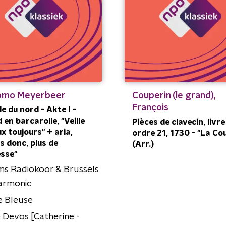
omo Meyerbeer
Couperin (le grand),
François
le du nord - Akte I -
 en barcarolle, "Veille
Pièces de clavecin, livre
ux toujours" + aria,
ordre 21, 1730 - "La Co
ns donc, plus de
(Arr.)
esse"
s Radiokoor & Brussels
armonic
e Bleuse
 Devos [Catherine -