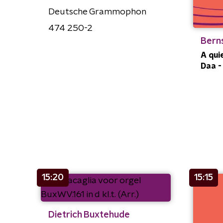
Deutsche Grammophon
474 250-2
Berns
A quie
Daa -
15:20
15:15
Dietrich Buxtehude