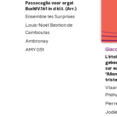
Passacaglia voor orgel
BuxWV.161 in d kl.t. (Arr.)
Ensemble les Surprises
Louis-Noël Bestion de
Camboulas
Ambronay
Giac
AMY 051
L'étoi
gebed
sur e
"Allo
trist
Vlaam
Philh
Pierr
Jodie