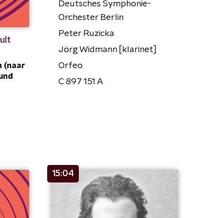
Deutsches Symphonie-
Orchester Berlin
Peter Ruzicka
ult
Jörg Widmann [klarinet]
Orfeo
n (naar
 und
C 897 151 A
15:04