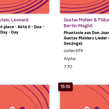
tein, Leonard
Gustav Mahler & Thiba
Bertin-Maghit
t place - Akte II - Doa -
 Day - Day
Phantasie aus Don Jua
Gustav Mahlers Lieder
Gesänge)
collectif9
Alpha
770
15:10