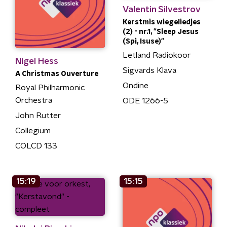
Valentin Silvestrov
Kerstmis wiegeliedjes
(2) - nr.1, "Sleep Jesus
(Spi, Isuse)"
Letland Radiokoor
Nigel Hess
Sigvards Klava
A Christmas Ouverture
Ondine
Royal Philharmonic
Orchestra
ODE 1266-5
John Rutter
Collegium
COLCD 133
15:19
15:15