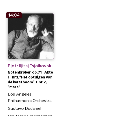
14:04
Pjotr Iljitsj Tsjaikovski
Notenkraker, op.71 ; Akte
I - nr.1, "Het optuigen van
de kerstboom" + nr.2,
"Mars"
Los Angeles
Philharmonic Orchestra
Gustavo Dudamel