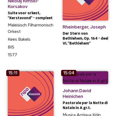
Nikolaj Rimski-
Korsakov
Suite voor orkest,
"Kerstavond" - compleet
Maleisisch Filharmonisch
Rheinberger, Joseph
Orkest
Der Stern von
Bethlehem, Op. 164 - deel
Kees Bakels
VI, "Bethlehem"
BIS
1577
15:11
15:04
Johann David
Heinichen
Pastorale per la Notte di
Natale in A gr.t.
Musica Antiqua Köln