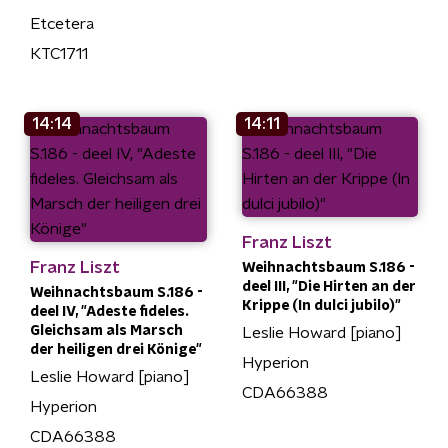
Etcetera
KTC1711
14:14
14:11
Franz Liszt
Franz Liszt
Weihnachtsbaum S.186 -
deel III, "Die Hirten an der
Weihnachtsbaum S.186 -
Krippe (In dulci jubilo)"
deel IV, "Adeste fideles.
Gleichsam als Marsch
Leslie Howard [piano]
der heiligen drei Könige"
Hyperion
Leslie Howard [piano]
CDA66388
Hyperion
CDA66388