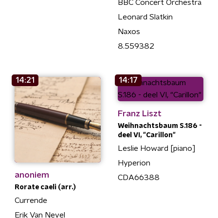
BBC Concert Orchestra
Leonard Slatkin
Naxos
8.559382
14:21
14:17
Franz Liszt
Weihnachtsbaum S.186 -
deel VI, "Carillon"
Leslie Howard [piano]
Hyperion
anoniem
CDA66388
Rorate caeli (arr.)
Currende
Erik Van Nevel