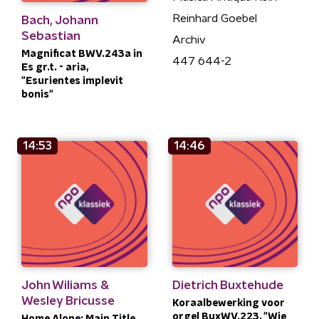
Reinhard Goebel
Bach, Johann
Sebastian
Archiv
Magnificat BWV.243a in
447 644-2
Es gr.t. - aria,
"Esurientes implevit
bonis"
14:53
14:46
John Wiliams &
Dietrich Buxtehude
Wesley Bricusse
Koraalbewerking voor
orgel BuxWV.223, "Wie
Home Alone; Main Title