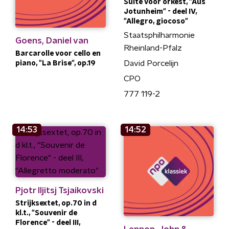
Suite voor orkest, "Aus
Jotunheim" - deel IV,
"Allegro, giocoso"
Staatsphilharmonie
Goens, Daniel van
Rheinland-Pfalz
Barcarolle voor cello en
David Porcelijn
piano, "La Brise", op.19
CPO
777 119-2
14:53
14:52
Pjotr Iljitsj Tsjaikovski
Strijksextet, op.70 in d
kl.t., "Souvenir de
Florence" - deel III,