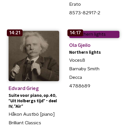
Erato
8573-82917-2
14:21
14:17
Ola Gjeilo
Northern lights
Voces8
Barnaby Smith
Decca
4788689
Edvard Grieg
Suite voor piano, op.40,
"Uit Holbergs tijd" - deel
IV, "Air"
Håkon Austbö [piano]
Brilliant Classics