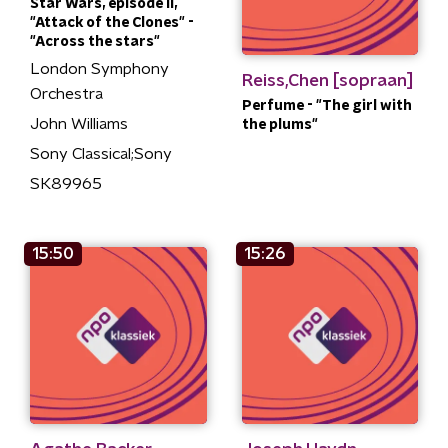
Star Wars, episode II,
"Attack of the Clones" -
"Across the stars"
London Symphony
Reiss,Chen [sopraan]
Orchestra
Perfume - "The girl with
John Williams
the plums"
Sony Classical;Sony
SK89965
15:50
15:26