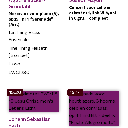
Agathe Backer-
Joseph Haydn
Grøndahl
Concert voor cello en
orkest nr.1, Hob.VIIb, nr.1
Morceaux voor piano (3),
in C gr.t. - compleet
op.15 - nr.1, "Serenade"
(Arr.)
tenThing Brass
Ensemble
Tine Thing Helseth
[trompet]
Lawo
LWC1280
15:20
15:14
Johann Sebastian
Bach