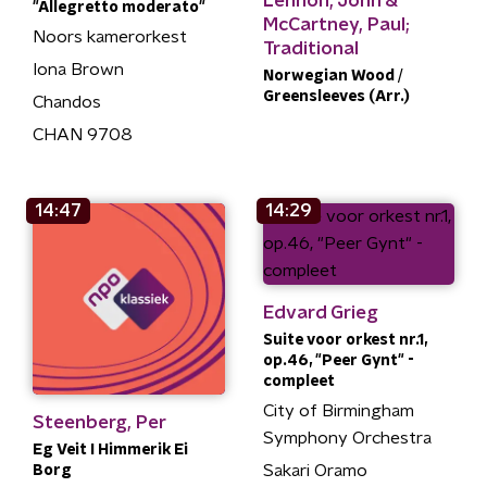
Lennon, John &
"Allegretto moderato"
McCartney, Paul;
Noors kamerorkest
Traditional
Iona Brown
Norwegian Wood /
Greensleeves (Arr.)
Chandos
CHAN 9708
14:47
14:29
Edvard Grieg
Suite voor orkest nr.1,
op.46, "Peer Gynt" -
compleet
City of Birmingham
Steenberg, Per
Symphony Orchestra
Eg Veit I Himmerik Ei
Sakari Oramo
Borg