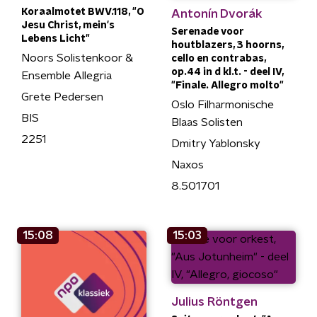
Koraalmotet BWV.118, "O
Antonín Dvorák
Jesu Christ, mein's
Serenade voor
Lebens Licht"
houtblazers, 3 hoorns,
Noors Solistenkoor &
cello en contrabas,
op.44 in d kl.t. - deel IV,
Ensemble Allegria
"Finale. Allegro molto"
Grete Pedersen
Oslo Filharmonische
BIS
Blaas Solisten
2251
Dmitry Yablonsky
Naxos
8.501701
15:08
15:03
Julius Röntgen