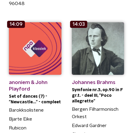
96048
14:09
14:03
anoniem & John
Johannes Brahms
Playford
Symfonie nr.3, op.90 in F
gr.t. - deel III, "Poco
Set of dances (7) -
allegretto"
"Newcastle..." - compleet
Bergen Filharmonisch
Barokksolistene
Orkest
Bjarte Eike
Edward Gardner
Rubicon