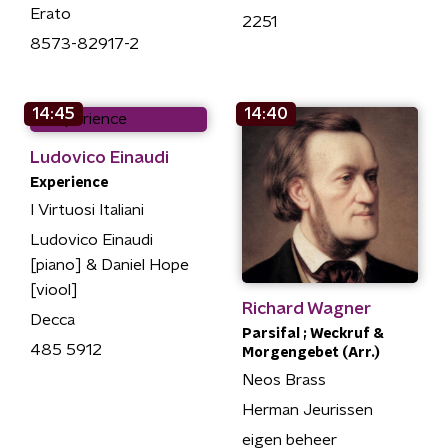
Erato
2251
8573-82917-2
14:45
14:40
Ludovico Einaudi
Experience
I Virtuosi Italiani
Ludovico Einaudi
[piano] & Daniel Hope
[viool]
Richard Wagner
Decca
Parsifal ; Weckruf &
485 5912
Morgengebet (Arr.)
Neos Brass
Herman Jeurissen
eigen beheer