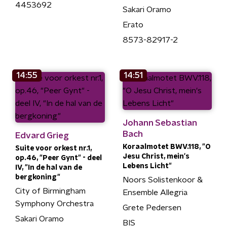
4453692
Sakari Oramo
Erato
8573-82917-2
14:55
14:51
Johann Sebastian
Bach
Edvard Grieg
Koraalmotet BWV.118, "O
Suite voor orkest nr.1,
Jesu Christ, mein's
op.46, "Peer Gynt" - deel
Lebens Licht"
IV, "In de hal van de
bergkoning"
Noors Solistenkoor &
City of Birmingham
Ensemble Allegria
Symphony Orchestra
Grete Pedersen
Sakari Oramo
BIS