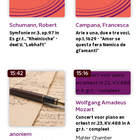
Schumann, Robert
Campana, Francesca
Symfonie nr.3, op.97 in
Arie a una, due e tre voci,
Es gr.t., "Rheinische" -
op.1, 1629 - "Amor se
deel V, "Lebhaft"
questa fera Nemica de
gl'amanti"
15:42
15:16
Wolfgang Amadeus
Mozart
Concert voor piano en
orkest nr.23, KV.488 in A
gr.t. - compleet
anoniem
Mahler Chamber