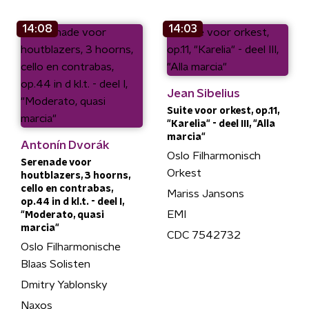
14:08
14:03
Jean Sibelius
Suite voor orkest, op.11,
"Karelia" - deel III, "Alla
marcia"
Antonín Dvorák
Oslo Filharmonisch
Serenade voor
Orkest
houtblazers, 3 hoorns,
cello en contrabas,
Mariss Jansons
op.44 in d kl.t. - deel I,
EMI
"Moderato, quasi
marcia"
CDC 7542732
Oslo Filharmonische
Blaas Solisten
Dmitry Yablonsky
Naxos