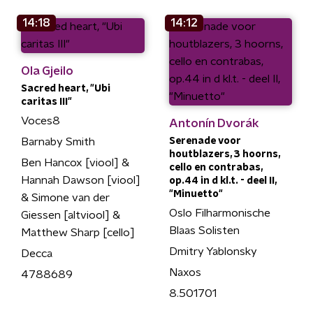
14:18
14:12
Ola Gjeilo
Sacred heart, "Ubi
caritas III"
Voces8
Antonín Dvorák
Barnaby Smith
Serenade voor
houtblazers, 3 hoorns,
Ben Hancox [viool] &
cello en contrabas,
Hannah Dawson [viool]
op.44 in d kl.t. - deel II,
"Minuetto"
& Simone van der
Oslo Filharmonische
Giessen [altviool] &
Blaas Solisten
Matthew Sharp [cello]
Dmitry Yablonsky
Decca
Naxos
4788689
8.501701