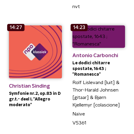
nvt
14:27
14:23
Antonio Carbonchi
Le dodici chitarre
spostate, 1643 ;
"Romanesca"
Rolf Lislevand [luit] &
Christian Sinding
Thor-Harald Johnsen
Symfonie nr.2, op.83 in D
[gitaar] & Bjørn
gr.t.- deel I, "Allegro
Kjellemyr [colascione]
moderato"
Naïve
V5361