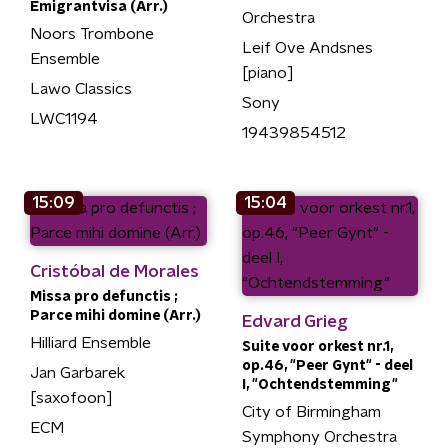
Emigrantvisa (Arr.)
Orchestra
Noors Trombone
Leif Ove Andsnes
Ensemble
[piano]
Lawo Classics
Sony
LWC1194
19439854512
15:09
15:04
Cristóbal de Morales
Missa pro defunctis ;
Parce mihi domine (Arr.)
Edvard Grieg
Hilliard Ensemble
Suite voor orkest nr.1,
op.46, "Peer Gynt" - deel
Jan Garbarek
I, "Ochtendstemming"
[saxofoon]
City of Birmingham
ECM
Symphony Orchestra