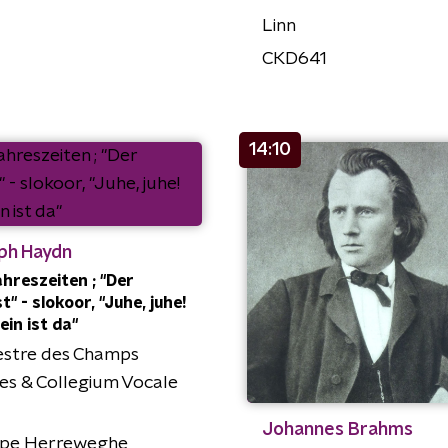
Linn
CKD641
14:10
ph Haydn
ahreszeiten ; "Der
" - slokoor, "Juhe, juhe!
ein ist da"
estre des Champs
es & Collegium Vocale
Johannes Brahms
ippe Herreweghe