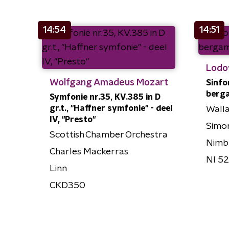
14:54
14:51
Lodo
Wolfgang Amadeus Mozart
Sinfon
berg
Symfonie nr.35, KV.385 in D
gr.t., "Haffner symfonie" - deel
Walla
IV, "Presto"
Simo
Scottish Chamber Orchestra
Nimb
Charles Mackerras
NI 5
Linn
CKD350