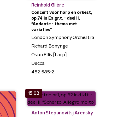
Reinhold Glière
Concert voor harp en orkest,
op.74 in Es gr.t. - deel II,
"Andante - thema met
variaties"
London Symphony Orchestra
Richard Bonynge
Osian Ellis [harp]
Decca
452 585-2
15:03
Anton Stepanovitsj Arensky