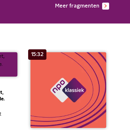
Meer fragmenten
15:32
t,
le.
t