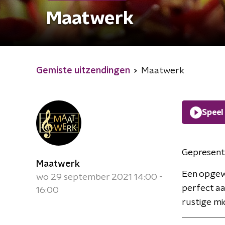
Maatwerk
Gemiste uitzendingen
Maatwerk
Speel
Gepresent
Maatwerk
Een opgew
wo 29 september 2021 14:00 -
perfect aa
16:00
rustige mi