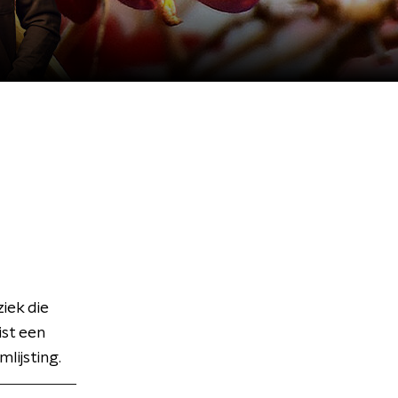
ek die
ist een
lijsting.