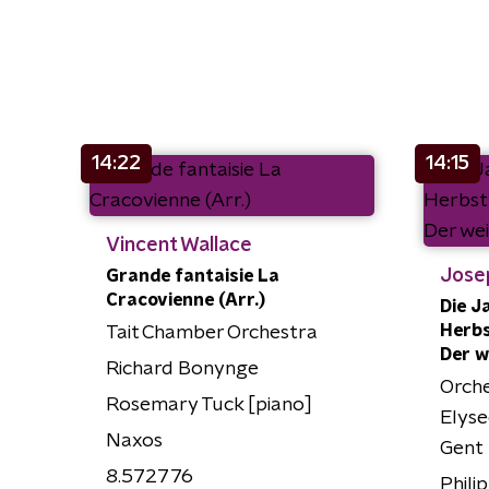
14:22
14:15
Vincent Wallace
Jose
Grande fantaisie La
Cracovienne (Arr.)
Die J
Herbst
Tait Chamber Orchestra
Der w
Richard Bonynge
Orch
Rosemary Tuck [piano]
Elyse
Naxos
Gent
8.572776
Phil