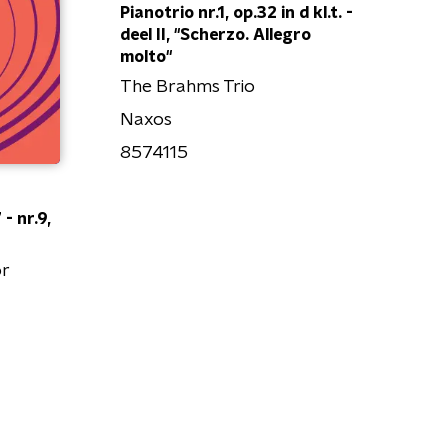
Pianotrio nr.1, op.32 in d kl.t. -
deel II, "Scherzo. Allegro
molto"
The Brahms Trio
Naxos
8574115
- nr.9,
r