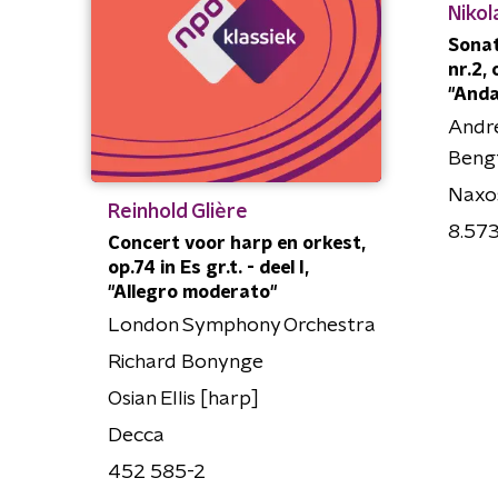
Nikol
Sonat
nr.2, 
"Anda
Andre
Bengt
Naxo
Reinhold Glière
8.57
Concert voor harp en orkest,
op.74 in Es gr.t. - deel I,
"Allegro moderato"
London Symphony Orchestra
Richard Bonynge
Osian Ellis [harp]
Decca
452 585-2