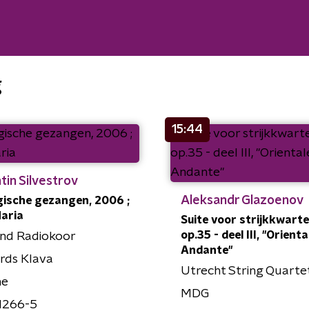
g
15:44
tin Silvestrov
Aleksandr Glazoenov
gische gezangen, 2006 ;
aria
Suite voor strijkkwarte
op.35 - deel III, "Orienta
and Radiokoor
Andante"
rds Klava
Utrecht String Quarte
ne
MDG
1266-5