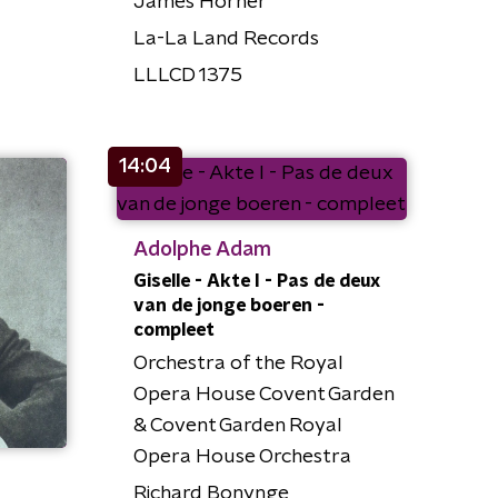
James Horner
La-La Land Records
LLLCD 1375
14:04
Adolphe Adam
Giselle - Akte I - Pas de deux
van de jonge boeren -
compleet
Orchestra of the Royal
Opera House Covent Garden
& Covent Garden Royal
Opera House Orchestra
Richard Bonynge