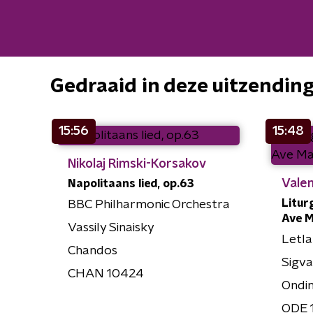
Gedraaid in deze uitzendin
15:56
15:48
Nikolaj Rimski-Korsakov
Valen
Napolitaans lied, op.63
Litur
BBC Philharmonic Orchestra
Ave M
Vassily Sinaisky
Letl
Chandos
Sigva
CHAN 10424
Ondi
ODE 