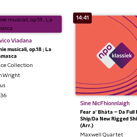
14:41
vico Viadana
ie musicali, op.18 ; La
amasca
ce Collection
n Wright
us
236
Sìne NicFhionnlaigh
Fear a’ Bhàta – Da Full
Ship/Da New Rigged Sh
(Arr.)
Maxwell Quartet