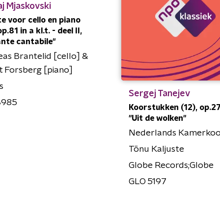
aj Mjaskovski
e voor cello en piano
op.81 in a kl.t. - deel II,
nte cantabile"
as Brantelid [cello] &
 Forsberg [piano]
s
Sergej Tanejev
3985
Koorstukken (12), op.27 
"Uit de wolken"
Nederlands Kamerkoo
Tõnu Kaljuste
Globe Records;Globe
GLO 5197