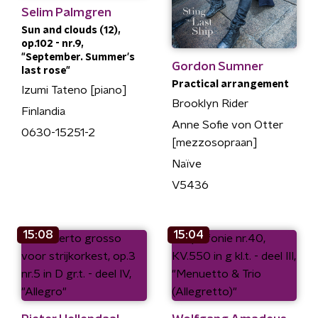
Selim Palmgren
Sun and clouds (12),
op.102 - nr.9,
"September. Summer's
Gordon Sumner
last rose"
Practical arrangement
Izumi Tateno [piano]
Brooklyn Rider
Finlandia
Anne Sofie von Otter
0630-15251-2
[mezzosopraan]
Naïve
V5436
15:08
15:04