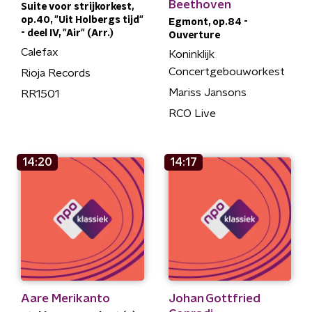
Beethoven
Suite voor strijkorkest,
op.40, "Uit Holbergs tijd"
Egmont, op.84 -
- deel IV, "Air" (Arr.)
Ouverture
Calefax
Koninklijk
Concertgebouworkest
Rioja Records
Mariss Jansons
RR1501
RCO Live
14:20
14:17
Aare Merikanto
Johan Gottfried