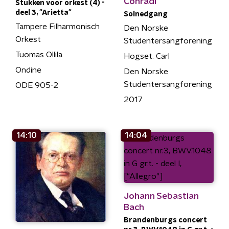
Conradi
Stukken voor orkest (4) -
deel 3, "Arietta"
Solnedgang
Tampere Filharmonisch
Den Norske
Orkest
Studentersangforening
Tuomas Ollila
Hogset. Carl
Ondine
Den Norske
Studentersangforening
ODE 905-2
2017
14:10
14:04
Johann Sebastian
Bach
Brandenburgs concert