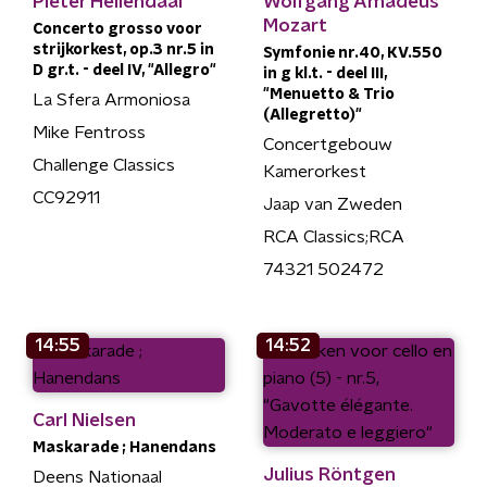
Pieter Hellendaal
Wolfgang Amadeus
Mozart
Concerto grosso voor
strijkorkest, op.3 nr.5 in
Symfonie nr.40, KV.550
D gr.t. - deel IV, "Allegro"
in g kl.t. - deel III,
"Menuetto & Trio
La Sfera Armoniosa
(Allegretto)"
Mike Fentross
Concertgebouw
Challenge Classics
Kamerorkest
CC92911
Jaap van Zweden
RCA Classics;RCA
74321 502472
14:55
14:52
Carl Nielsen
Maskarade ; Hanendans
Julius Röntgen
Deens Nationaal