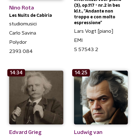
(3), op.117 - nr.2 in bes
Nino Rota
kl.t., "Andante non
Les Nuits de Cabiria
troppo e con molto
espressione"
studiomusici
Lars Vogt [piano]
Carlo Savina
EMI
Polydor
5 57543 2
2393 084
14:34
14:25
Edvard Grieg
Ludwig van