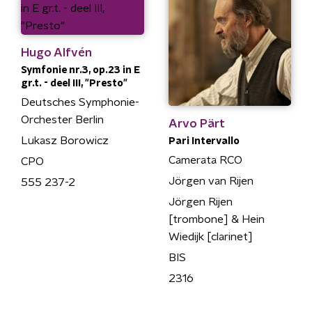
Hugo Alfvén
Symfonie nr.3, op.23 in E
gr.t. - deel III, "Presto"
Deutsches Symphonie-
Orchester Berlin
Arvo Pärt
Lukasz Borowicz
Pari Intervallo
Camerata RCO
CPO
Jörgen van Rijen
555 237-2
Jörgen Rijen
[trombone] & Hein
Wiedijk [clarinet]
BIS
2316