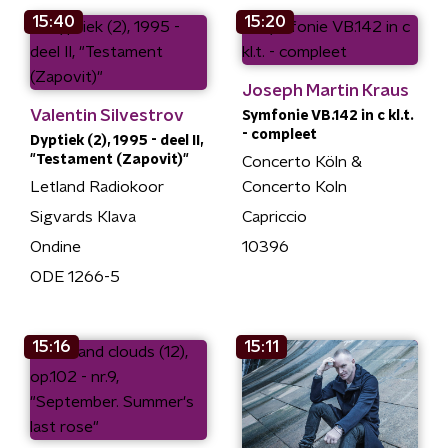
15:40
15:20
Joseph Martin Kraus
Valentin Silvestrov
Symfonie VB.142 in c kl.t.
- compleet
Dyptiek (2), 1995 - deel II,
"Testament (Zapovit)"
Concerto Köln &
Letland Radiokoor
Concerto Koln
Sigvards Klava
Capriccio
Ondine
10396
ODE 1266-5
15:16
15:11