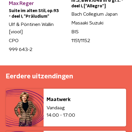
nr.3, BWV.1048 in G gr.t. -
Max Reger
deel I, ["Allegro"]
Suite im alten Stil, op.93
Bach Collegium Japan
- deel I, "Präludium"
Masaaki Suzuki
Ulf & Pöntinen Wallin
BIS
[viool]
1151/1152
CPO
999 643-2
Eerdere uitzendingen
Maatwerk
Vandaag
14:00 - 17:00