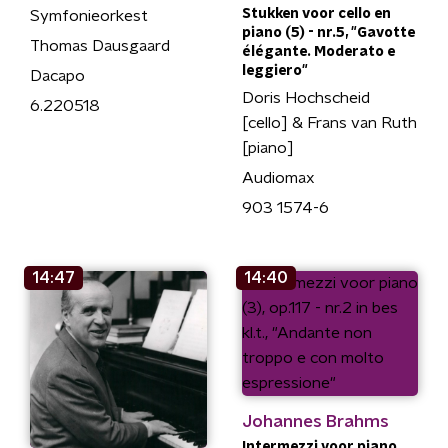
Stukken voor cello en
Symfonieorkest
piano (5) - nr.5, "Gavotte
Thomas Dausgaard
élégante. Moderato e
leggiero"
Dacapo
Doris Hochscheid
6.220518
[cello] & Frans van Ruth
[piano]
Audiomax
903 1574-6
14:47
14:40
Johannes Brahms
Intermezzi voor piano