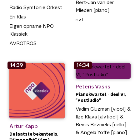
Bert-Jan van der
Radio Symfonie Orkest
Mieden [piano]
Eri Klas
nvt
Eigen opname NPO
Klassiek
AVROTROS
14:39
14:34
Peteris Vasks
Pianokwartet - deel VI,
"Postludio"
Vadim Gluzman [viool] &
Ilze Klava [alvtiool] &
Reinis Birznieks [cello]
Artur Kapp
& Angela Yoffe [piano]
De laatste bekentenis,