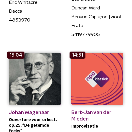
Eric Whitacre
Duncan Ward
Decca
Renaud Capuçon [viool]
4853970
Erato
5419779905
15:04
14:51
Johan Wagenaar
Bert-Jan van der
Mieden
Ouverture voor orkest,
op.25, "De getemde
Improvisatie
feeks"