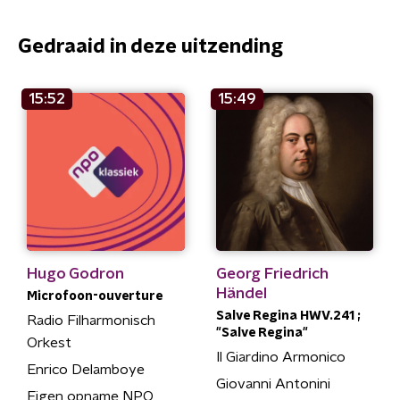
Gedraaid in deze uitzending
15:52
15:49
Hugo Godron
Georg Friedrich
Händel
Microfoon-ouverture
Salve Regina HWV.241 ;
Radio Filharmonisch
"Salve Regina"
Orkest
Il Giardino Armonico
Enrico Delamboye
Giovanni Antonini
Eigen opname NPO