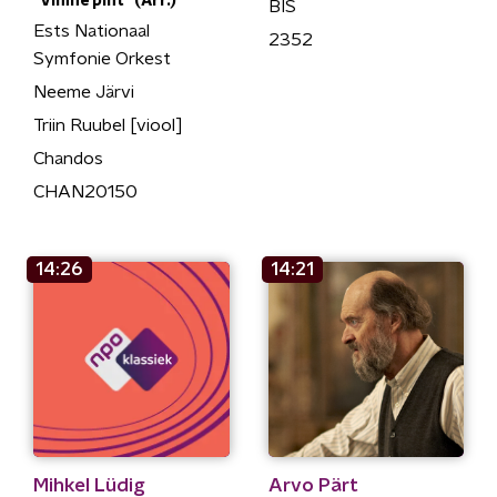
"Vimne piht" (Arr.)
BIS
Ests Nationaal
2352
Symfonie Orkest
Neeme Järvi
Triin Ruubel [viool]
Chandos
CHAN20150
14:26
14:21
Mihkel Lüdig
Arvo Pärt