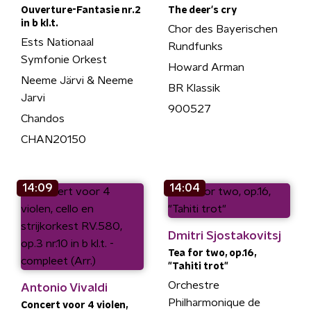
Ouverture-Fantasie nr.2
The deer's cry
in b kl.t.
Chor des Bayerischen
Ests Nationaal
Rundfunks
Symfonie Orkest
Howard Arman
Neeme Järvi & Neeme
BR Klassik
Jarvi
900527
Chandos
CHAN20150
14:09
14:04
Dmitri Sjostakovitsj
Tea for two, op.16,
"Tahiti trot"
Orchestre
Antonio Vivaldi
Philharmonique de
Concert voor 4 violen,