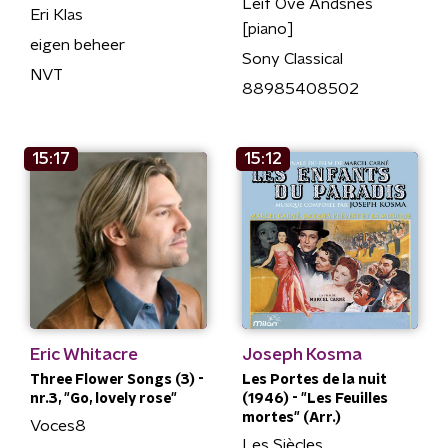
Leif Ove Andsnes
Eri Klas
[piano]
eigen beheer
Sony Classical
NVT
88985408502
15:17
15:12
Eric Whitacre
Joseph Kosma
Three Flower Songs (3) -
Les Portes de la nuit
nr.3, "Go, lovely rose"
(1946) - "Les Feuilles
mortes" (Arr.)
Voces8
Les Siècles