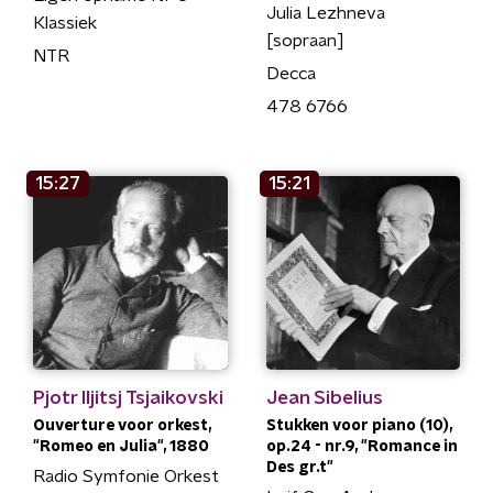
Julia Lezhneva
Klassiek
[sopraan]
NTR
Decca
478 6766
15:27
15:21
Pjotr Iljitsj Tsjaikovski
Jean Sibelius
Ouverture voor orkest,
Stukken voor piano (10),
"Romeo en Julia", 1880
op.24 - nr.9, "Romance in
Des gr.t"
Radio Symfonie Orkest