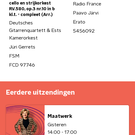
cello en strijkorkest
Radio France
RV.580, op.3 nr.10 in b
Paavo Järvi
kl.t. - compleet (Arr.)
Erato
Deutsches
Gitarrenquartett & Ests
5456092
Kamerorkest
Jüri Gerrets
FSM
FCD 97746
Eerdere uitzendingen
Maatwerk
Gisteren
14:00 - 17:00