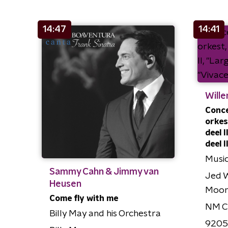
14:47
14:41
Will
Conce
orkest
deel I
deel I
Musi
Sammy Cahn & Jimmy van
Jed W
Heusen
Moone
Come fly with me
NM C
Billy May and his Orchestra
920