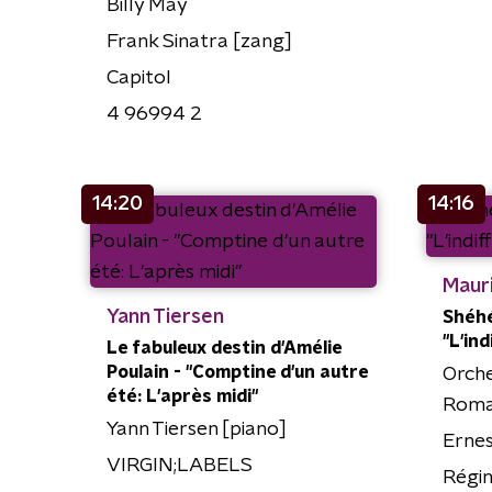
Billy May
Frank Sinatra [zang]
Capitol
4 96994 2
14:20
14:16
Maur
Yann Tiersen
Shéhé
"L'ind
Le fabuleux destin d'Amélie
Poulain - "Comptine d'un autre
Orche
été: L'après midi"
Rom
Yann Tiersen [piano]
Erne
VIRGIN;LABELS
Régin