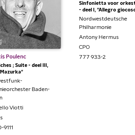
Sinfonietta voor orkest
- deel I, "Allegro giocos
Nordwestdeutsche
Philharmonie
Antony Hermus
CPO
is Poulenc
777 933-2
ches ; Suite - deel III,
-Mazurka"
estfunk-
nieorchester Baden-
n
llo Viotti
es
-9111