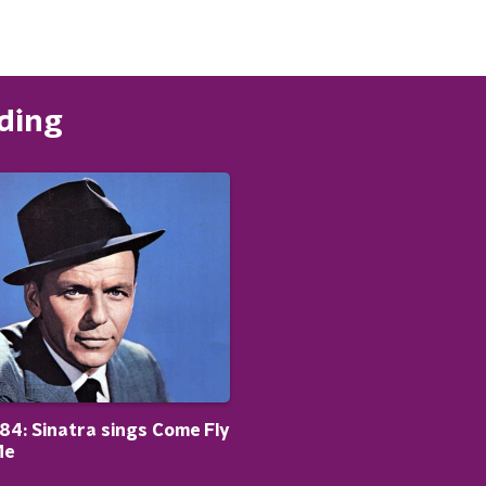
nding
4: Sinatra sings Come Fly
Me