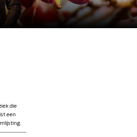
ek die
ist een
lijsting.