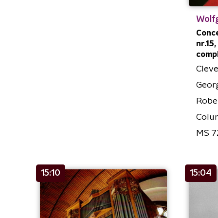
Wolf
Conce
nr.15,
comp
Cleve
Georg
Rober
Colu
MS 7
15:10
15:04