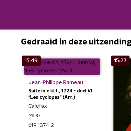
Gedraaid in deze uitzendin
15:49
15:27
Jean-Philippe Rameau
Suite in e kl.t., 1724 - deel VI,
"Les cyclopes" (Arr.)
Calefax
MDG
619 1374-2