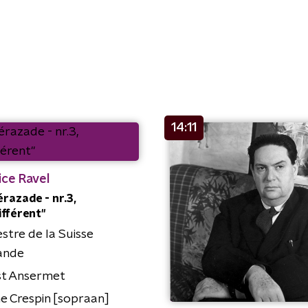
14:11
ice Ravel
razade - nr.3,
ifférent"
stre de la Suisse
ande
st Ansermet
e Crespin [sopraan]