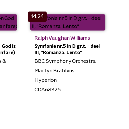
14:24
Ralph Vaughan Williams
n God is
Symfonie nr.5 in D gr.t. - deel
anfare)
III, "Romanza. Lento"
a &
BBC Symphony Orchestra
Martyn Brabbins
Hyperion
CDA68325