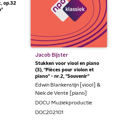
, op.32
o"
Jacob Bijster
Stukken voor viool en piano
(3), "Pièces pour violon et
piano" - nr.2, "Souvenir"
Edwin Blankenstijn [viool] &
Niek de Vente [piano]
DOCU Muziekproductie
DOC202101