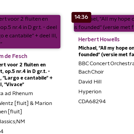
14:36
Herbert Howells
Michael, "All my hope o
founded" (versie met f
em de Fesch
BBC Concert Orchestr
rt voor 2 fluiten en
, op.5 nr.4 in D gr.t. -
Bach Choir
I, "Largo e cantabile" +
David Hill
II, "Vivace"
Hyperion
ca ad Rhenum
CDA68294
entz [fluit] & Marion
n [fluit]
lassics;NM
54