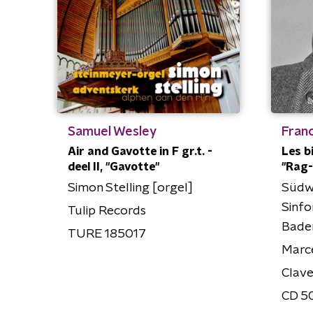
Samuel Wesley
Franc
Air and Gavotte in F gr.t. -
Les bi
deel II, "Gavotte"
"Rag
Simon Stelling [orgel]
Südw
Sinfo
Tulip Records
Bade
TURE 185017
Marce
Clav
CD 50