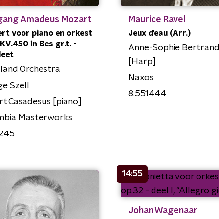
gang Amadeus Mozart
Maurice Ravel
rt voor piano en orkest
Jeux d'eau (Arr.)
 KV.450 in Bes gr.t. -
Anne-Sophie Bertran
leet
[Harp]
land Orchestra
Naxos
e Szell
8.551444
t Casadesus [piano]
mbia Masterworks
245
14:55
Johan Wagenaar