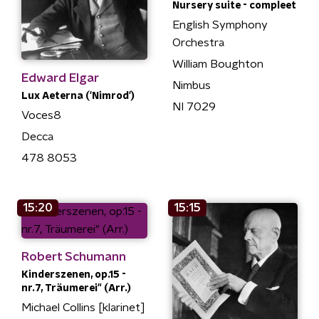
Nursery suite - compleet
English Symphony
Orchestra
William Boughton
Edward Elgar
Nimbus
Lux Aeterna ('Nimrod')
NI 7029
Voces8
Decca
478 8053
15:20
15:15
Robert Schumann
Kinderszenen, op.15 -
nr.7, Träumerei" (Arr.)
Michael Collins [klarinet]