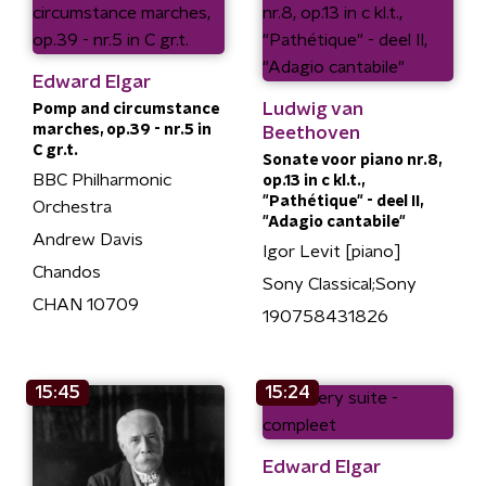
Edward Elgar
Ludwig van
Pomp and circumstance
marches, op.39 - nr.5 in
Beethoven
C gr.t.
Sonate voor piano nr.8,
BBC Philharmonic
op.13 in c kl.t.,
"Pathétique" - deel II,
Orchestra
"Adagio cantabile"
Andrew Davis
Igor Levit [piano]
Chandos
Sony Classical;Sony
CHAN 10709
190758431826
15:45
15:24
Edward Elgar