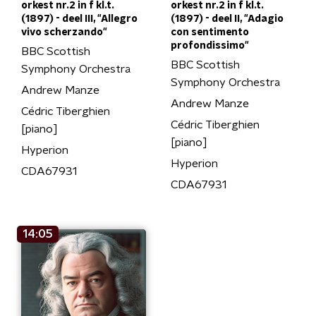
orkest nr.2 in f kl.t.
orkest nr.2 in f kl.t.
(1897) - deel III, "Allegro
(1897) - deel II, "Adagio
vivo scherzando"
con sentimento
profondissimo"
BBC Scottish
BBC Scottish
Symphony Orchestra
Symphony Orchestra
Andrew Manze
Andrew Manze
Cédric Tiberghien
Cédric Tiberghien
[piano]
[piano]
Hyperion
Hyperion
CDA67931
CDA67931
14:05