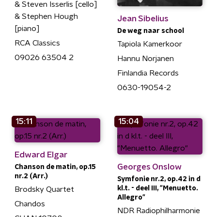
& Steven Isserlis [cello]
& Stephen Hough
Jean Sibelius
[piano]
De weg naar school
RCA Classics
Tapiola Kamerkoor
09026 63504 2
Hannu Norjanen
Finlandia Records
0630-19054-2
15:11
15:04
Edward Elgar
Georges Onslow
Chanson de matin, op.15
nr.2 (Arr.)
Symfonie nr.2, op.42 in d
kl.t. - deel III, "Menuetto.
Brodsky Quartet
Allegro"
Chandos
NDR Radiophilharmonie