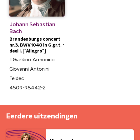
Johann Sebastian
Bach
Brandenburgs concert
nr.3, BWV.1048 in G gr.t. -
deel I, ["Allegro"]
Il Giardino Armonico
Giovanni Antonini
Teldec
4509-98442-2
Eerdere uitzendingen