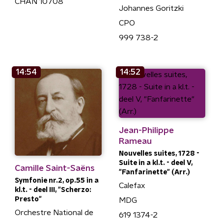
CHAN 10708
Johannes Goritzki
CPO
999 738-2
14:54
14:52
Jean-Philippe
Rameau
Nouvelles suites, 1728 -
Suite in a kl.t. - deel V,
Camille Saint-Saëns
"Fanfarinette" (Arr.)
Symfonie nr.2, op.55 in a
Calefax
kl.t. - deel III, "Scherzo:
Presto"
MDG
Orchestre National de
619 1374-2