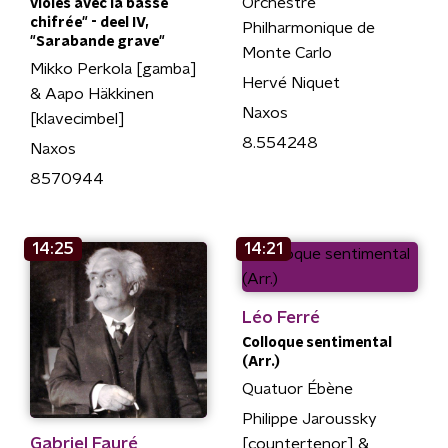
Orchestre
violes avec la basse
chifrée" - deel IV,
Philharmonique de
"Sarabande grave"
Monte Carlo
Mikko Perkola [gamba]
Hervé Niquet
& Aapo Häkkinen
Naxos
[klavecimbel]
8.554248
Naxos
8570944
14:25
14:21
Léo Ferré
Colloque sentimental
(Arr.)
Quatuor Ébène
Philippe Jaroussky
Gabriel Fauré
[countertenor] &