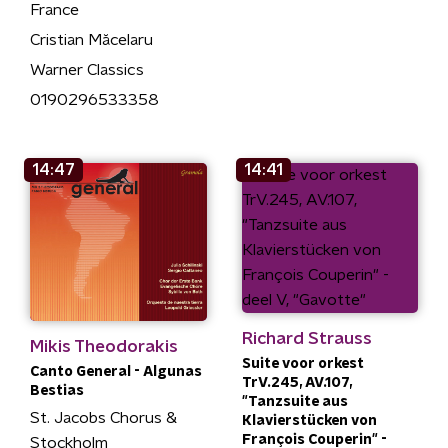
France
Cristian Măcelaru
Warner Classics
0190296533358
14:47
14:41
Richard Strauss
Mikis Theodorakis
Suite voor orkest
Canto General - Algunas
TrV.245, AV.107,
Bestias
"Tanzsuite aus
St. Jacobs Chorus &
Klavierstücken von
François Couperin" -
Stockholm