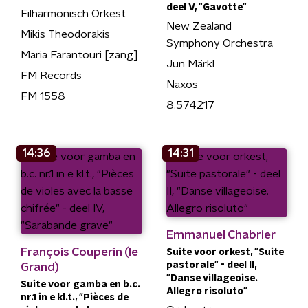
deel V, "Gavotte"
Filharmonisch Orkest
New Zealand
Mikis Theodorakis
Symphony Orchestra
Maria Farantouri [zang]
Jun Märkl
FM Records
Naxos
FM 1558
8.574217
14:36
14:31
Emmanuel Chabrier
François Couperin (le
Suite voor orkest, "Suite
pastorale" - deel II,
Grand)
"Danse villageoise.
Suite voor gamba en b.c.
Allegro risoluto"
nr.1 in e kl.t., "Pièces de