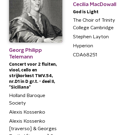
Cecilia MacDowall
God is Light
The Choir of Trinity
College Cambridge
Stephen Layton
Hyperion
Georg Philipp
CDA68251
Telemann
Concert voor 2 fluiten,
viool, cello en
strijkorkest TWV.54,
nr.D1 in D gr.t. - deel II,
"Siciliana"
Holland Baroque
Society
Alexis Kossenko
Alexis Kossenko
[traverso] & Georges