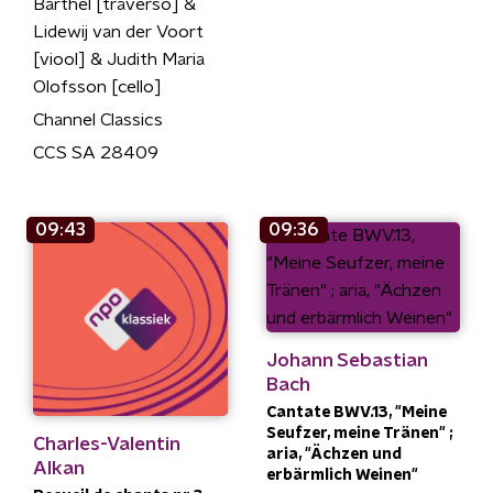
Barthel [traverso] &
Lidewij van der Voort
[viool] & Judith Maria
Olofsson [cello]
Channel Classics
CCS SA 28409
09:43
09:36
Johann Sebastian
Bach
Cantate BWV.13, "Meine
Seufzer, meine Tränen" ;
Charles-Valentin
aria, "Ächzen und
Alkan
erbärmlich Weinen"