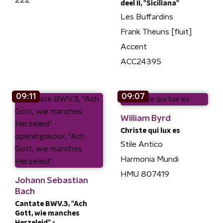
222
deel II, "Siciliana"
Les Buffardins
Frank Theuns [fluit]
Accent
ACC24395
09:11
09:07
William Byrd
Christe qui lux es
Stile Antico
Harmonia Mundi
HMU 807419
Johann Sebastian
Bach
Cantate BWV.3, "Ach
Gott, wie manches
Herzeleid" -