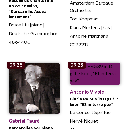
Recueil de chants nr.3,
Amsterdam Baroque
op.65 - deel VI,
Orchestra
"Barcarolle. Assez
lentement"
Ton Koopman
Bruce Liu [piano]
Klaus Mertens [bas]
Deutsche Grammophon
Antoine Marchand
4864400
CC72217
09:28
09:23
Antonio Vivaldi
Gloria RV.589 in D gr.t. -
koor, "Et in terra pax"
Le Concert Spirituel
Gabriel Fauré
Hervé Niquet
Barcarolle voor piano