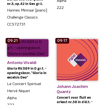
Alpha
nr.3, op.42 in Ges gr.t.
222
Hannes Minnaar [piano]
Challenge Classics
CCS72731
09:21
09:17
Antonio Vivaldi
Gloria RV.589 in D gr.t. -
openingskoor, "Gloria in
excelsis Deo"
Le Concert Spirituel
Johann Joachim
Hervé Niquet
Quantz
Concert voor fluit en
Alpha
orkest nr.38 in d kl.t. -