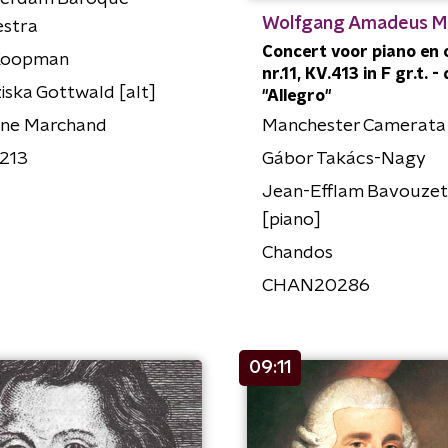
Wolfgang Amadeus M
estra
Concert voor piano en 
Koopman
nr.11, KV.413 in F gr.t. - d
iska Gottwald [alt]
"Allegro"
ine Marchand
Manchester Camerata
213
Gábor Takács-Nagy
Jean-Efflam Bavouzet
[piano]
Chandos
CHAN20286
09:11