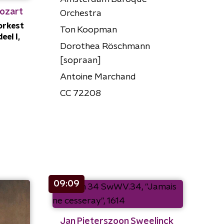
ozart
Orchestra
orkest
Ton Koopman
eel I,
Dorothea Röschmann
[sopraan]
Antoine Marchand
CC 72208
09:09
Jan Pieterszoon Sweelinck