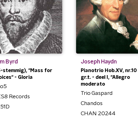
am Byrd
Joseph Haydn
5-stemmig), "Mass for
Pianotrio Hob.XV, nr.10 
oices" - Gloria
gr.t. - deel I, "Allegro
moderato
lo5
Trio Gaspard
S8 Records
Chandos
51D
CHAN 20244