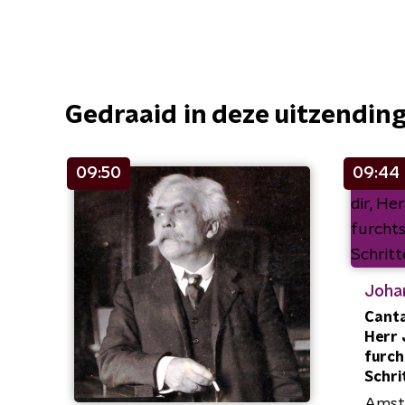
Gedraaid in deze uitzendin
09:50
09:44
Joha
Canta
Herr 
furc
Schri
Amst