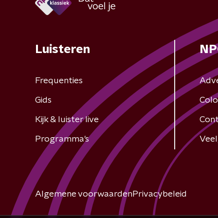
Luisteren
NP
Frequenties
Adv
Gids
Colo
Kijk & luister live
Cont
Programma's
Veel
Algemene voorwaarden
Privacybeleid