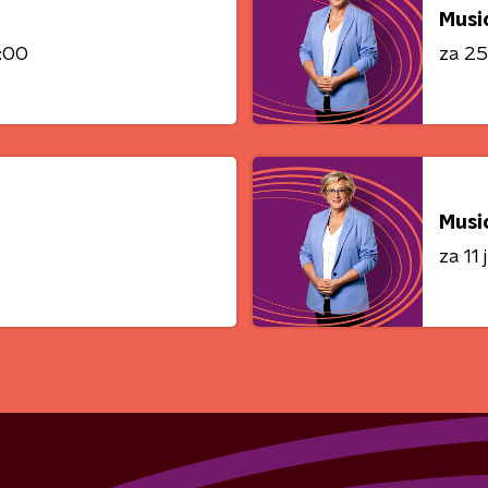
Musi
0:00
za 25 
Musi
za 11 j