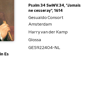
Psalm 34 SwWV.34, "Jamais
ne cesseray", 1614
Gesualdo Consort
Amsterdam
Harry van der Kamp
Glossa
GES922404-NL
in Es