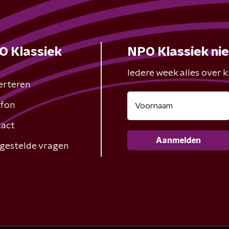
O Klassiek
NPO Klassiek ni
Iedere week alles over kl
erteren
fon
act
Aanmelden
gestelde vragen