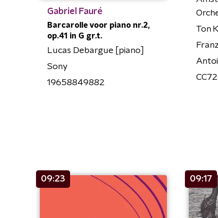
Gabriel Fauré
Orch
Barcarolle voor piano nr.2,
Ton 
op.41 in G gr.t.
Franz
Lucas Debargue [piano]
Anto
Sony
CC72
19658849882
09:23
09:17