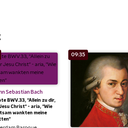
g
09:35
nn Sebastian Bach
te BWV.33, "Allein zu dir,
Jesu Christ" - aria, "Wie
htsam wankten meine
tten"
erdam Baroque