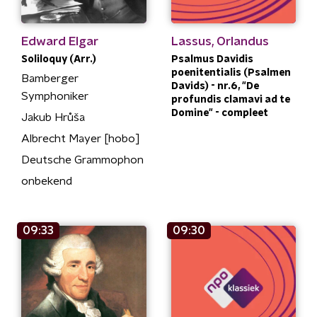
Edward Elgar
Lassus, Orlandus
Soliloquy (Arr.)
Psalmus Davidis
poenitentialis (Psalmen
Bamberger
Davids) - nr.6, "De
Symphoniker
profundis clamavi ad te
Domine" - compleet
Jakub Hrůša
Albrecht Mayer [hobo]
Deutsche Grammophon
onbekend
09:33
09:30