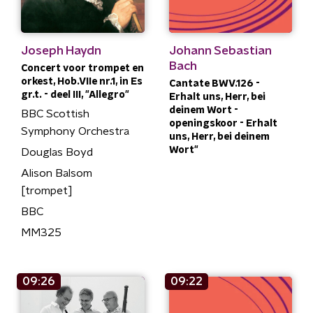
Joseph Haydn
Johann Sebastian
Bach
Concert voor trompet en
orkest, Hob.VIIe nr.1, in Es
Cantate BWV.126 -
gr.t. - deel III, "Allegro"
Erhalt uns, Herr, bei
deinem Wort -
BBC Scottish
openingskoor - Erhalt
Symphony Orchestra
uns, Herr, bei deinem
Wort"
Douglas Boyd
Alison Balsom
[trompet]
BBC
MM325
09:26
09:22