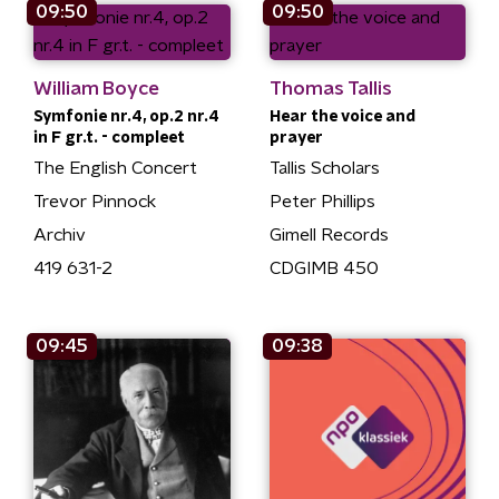
09:50
09:50
William Boyce
Thomas Tallis
Symfonie nr.4, op.2 nr.4
Hear the voice and
in F gr.t. - compleet
prayer
The English Concert
Tallis Scholars
Trevor Pinnock
Peter Phillips
Archiv
Gimell Records
419 631-2
CDGIMB 450
09:45
09:38