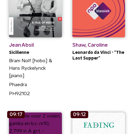
Jean Absil
Shaw, Caroline
Sicilienne
Leonardo da Vinci - "The
Last Supper"
Bram Nolf [hobo] &
Hans Ryckelynck
[piano]
Phaedra
PH92102
09:17
09:12