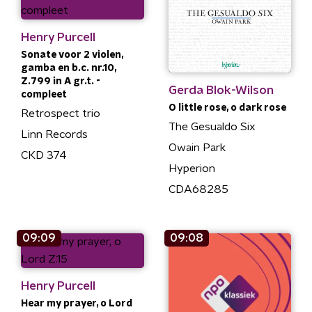
Henry Purcell
Sonate voor 2 violen,
gamba en b.c. nr.10,
Z.799 in A gr.t. -
Gerda Blok-Wilson
compleet
O little rose, o dark rose
Retrospect trio
The Gesualdo Six
Linn Records
Owain Park
CKD 374
Hyperion
CDA68285
09:09
09:08
Henry Purcell
Hear my prayer, o Lord