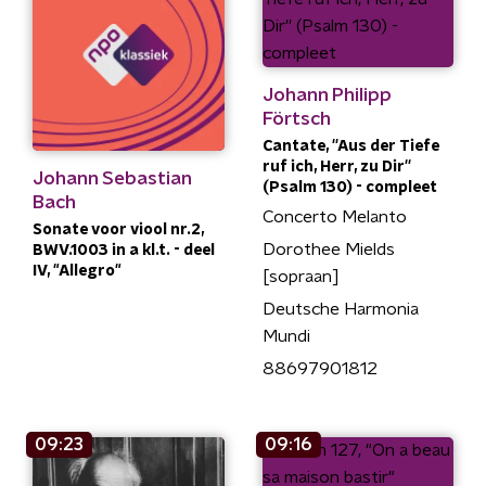
Johann Philipp
Förtsch
Cantate, ''Aus der Tiefe
ruf ich, Herr, zu Dir''
Johann Sebastian
(Psalm 130) - compleet
Bach
Concerto Melanto
Sonate voor viool nr.2,
Dorothee Mields
BWV.1003 in a kl.t. - deel
IV, "Allegro"
[sopraan]
Deutsche Harmonia
Mundi
88697901812
09:23
09:16