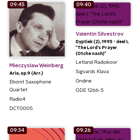
09:45
09:40
Valentin Silvestrov
Dyptiek (2), 1995 - deel I,
"The Lord's Prayer
(Otche nash)"
Letland Radiokoor
Mieczyslaw Weinberg
Sigvards Klava
Aria, op.9 (Arr.)
Ondine
Ebonit Saxophone
Quartet
ODE 1266-5
Radio4
DCT0005
09:34
09:26