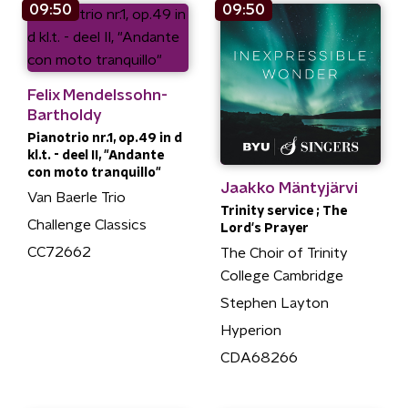
09:50
09:50
Felix Mendelssohn-
Bartholdy
Pianotrio nr.1, op.49 in d
kl.t. - deel II, "Andante
con moto tranquillo"
Jaakko Mäntyjärvi
Van Baerle Trio
Trinity service ; The
Challenge Classics
Lord's Prayer
CC72662
The Choir of Trinity
College Cambridge
Stephen Layton
Hyperion
CDA68266