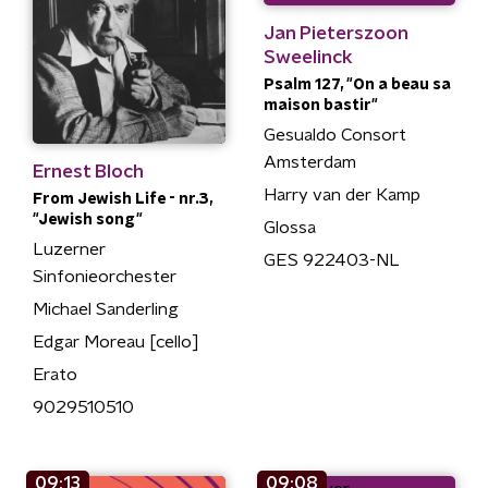
Jan Pieterszoon
Sweelinck
Psalm 127, "On a beau sa
maison bastir"
Gesualdo Consort
Amsterdam
Ernest Bloch
Harry van der Kamp
From Jewish Life - nr.3,
"Jewish song"
Glossa
Luzerner
GES 922403-NL
Sinfonieorchester
Michael Sanderling
Edgar Moreau [cello]
Erato
9029510510
09:13
09:08