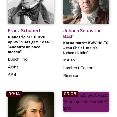
Franz Schubert
Johann Sebastian
Bach
Pianotrio nr.1, D.898,
op.99 in Bes gr.t. - deel II,
Koraalmotet BWV.118, "O
"Andante un poco
Jesu Christ, mein's
mosso"
Lebens Licht"
Busch Trio
InAlto
Alpha
Lambert Colson
884
Ricercar
09:14
09:08