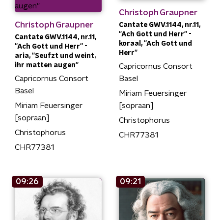
Christoph Graupner
Christoph Graupner
Cantate GWV.1144, nr.11,
''Ach Gott und Herr'' -
Cantate GWV.1144, nr.11,
koraal, ''Ach Gott und
''Ach Gott und Herr'' -
Herr''
aria, ''Seufzt und weint,
ihr matten augen''
Capricornus Consort
Capricornus Consort
Basel
Basel
Miriam Feuersinger
Miriam Feuersinger
[sopraan]
[sopraan]
Christophorus
Christophorus
CHR77381
CHR77381
09:26
09:21