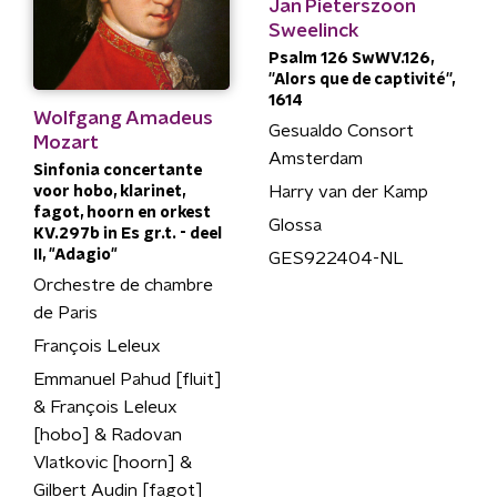
Jan Pieterszoon
Sweelinck
Psalm 126 SwWV.126,
''Alors que de captivité'',
1614
Wolfgang Amadeus
Gesualdo Consort
Mozart
Amsterdam
Sinfonia concertante
Harry van der Kamp
voor hobo, klarinet,
fagot, hoorn en orkest
Glossa
KV.297b in Es gr.t. - deel
II, "Adagio"
GES922404-NL
Orchestre de chambre
de Paris
François Leleux
Emmanuel Pahud [fluit]
& François Leleux
[hobo] & Radovan
Vlatkovic [hoorn] &
Gilbert Audin [fagot]