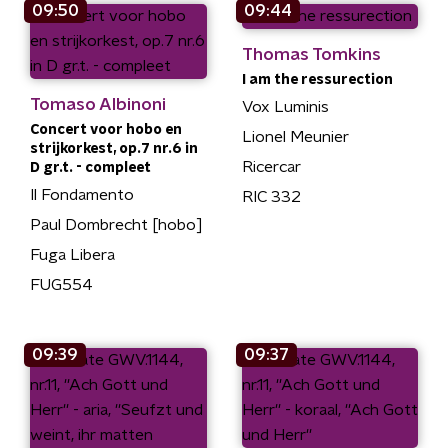
09:50
09:44
Thomas Tomkins
I am the ressurection
Tomaso Albinoni
Vox Luminis
Concert voor hobo en
Lionel Meunier
strijkorkest, op.7 nr.6 in
Ricercar
D gr.t. - compleet
Il Fondamento
RIC 332
Paul Dombrecht [hobo]
Fuga Libera
FUG554
09:39
09:37