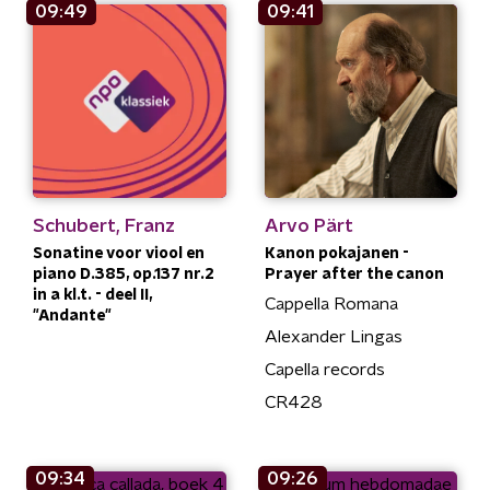
09:49
09:41
Schubert, Franz
Arvo Pärt
Sonatine voor viool en
Kanon pokajanen -
piano D.385, op.137 nr.2
Prayer after the canon
in a kl.t. - deel II,
Cappella Romana
"Andante"
Alexander Lingas
Capella records
CR428
09:34
09:26