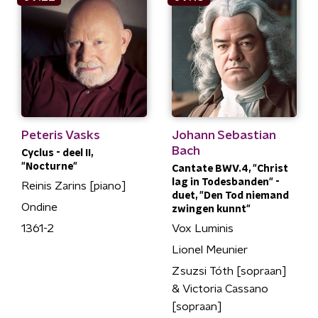
Peteris Vasks
Johann Sebastian
Bach
Cyclus - deel II,
"Nocturne"
Cantate BWV.4, "Christ
lag in Todesbanden" -
Reinis Zarins [piano]
duet, "Den Tod niemand
Ondine
zwingen kunnt"
1361-2
Vox Luminis
Lionel Meunier
Zsuzsi Tóth [sopraan]
& Victoria Cassano
[sopraan]