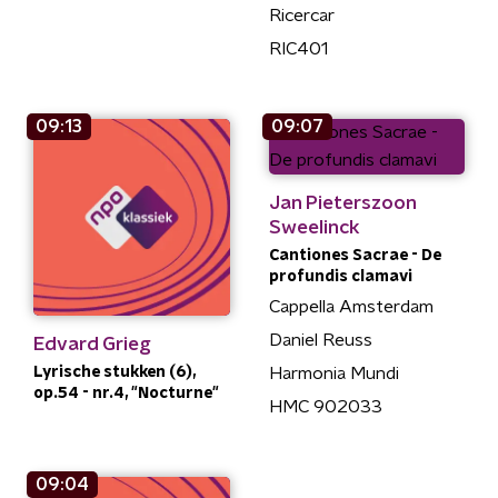
Ricercar
RIC401
09:13
09:07
Jan Pieterszoon
Sweelinck
Cantiones Sacrae - De
profundis clamavi
Cappella Amsterdam
Daniel Reuss
Edvard Grieg
Lyrische stukken (6),
Harmonia Mundi
op.54 - nr.4, "Nocturne"
HMC 902033
09:04