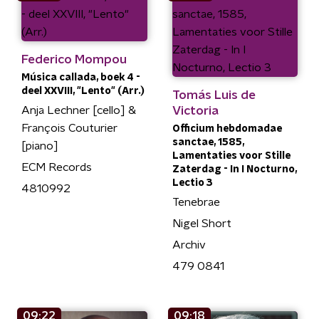
Federico Mompou
Música callada, boek 4 -
deel XXVIII, "Lento" (Arr.)
Tomás Luis de
Anja Lechner [cello] &
Victoria
François Couturier
Officium hebdomadae
sanctae, 1585,
[piano]
Lamentaties voor Stille
ECM Records
Zaterdag - In I Nocturno,
Lectio 3
4810992
Tenebrae
Nigel Short
Archiv
479 0841
09:22
09:18