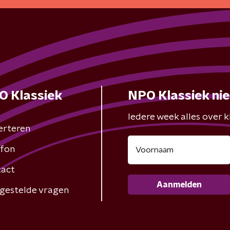
O Klassiek
NPO Klassiek ni
Iedere week alles over kl
erteren
fon
act
Aanmelden
gestelde vragen