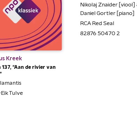
Nikolaj Znaider [viool]
Daniel Gortler [piano]
RCA Red Seal
82876 50470 2
lus Kreek
 137, "Aan de rivier van
"
lamantis
Eik Tulve
0