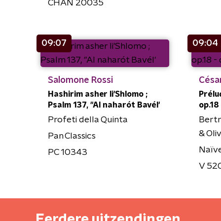
CHAN 20035
09:07
09:04
Salomone Rossi
Césa
Hashirim asher li'Shlomo ;
Prélu
Psalm 137, "Al naharót Bavél'
op.18 
Profeti della Quinta
Bert
& Oli
Pan Classics
Naïv
PC 10343
V 52
Eerdere uitzendingen