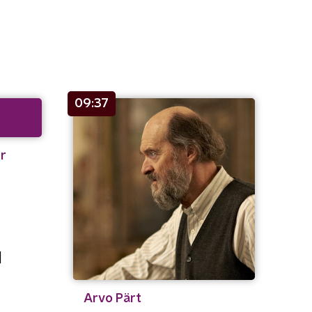
09:37
r
]
Arvo Pärt