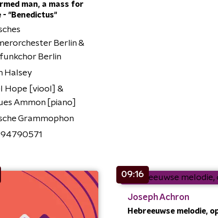
rmed man, a mass for
 - "Benedictus"
sches
erorchester Berlin &
funkchor Berlin
n Halsey
l Hope [viool] &
ues Ammon [piano]
sche Grammophon
94790571
09:16
Joseph Achron
Hebreeuwse melodie, o