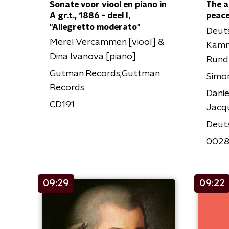
Sonate voor viool en piano in
The a
A gr.t., 1886 - deel I,
peace
"Allegretto moderato"
Deut
Merel Vercammen [viool] &
Kamm
Dina Ivanova [piano]
Rund
Gutman Records;Guttman
Simo
Records
Danie
CD191
Jacq
Deut
0028
09:29
09:22