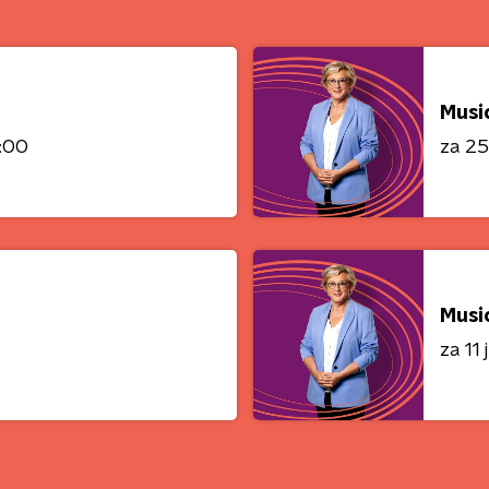
Musi
0:00
za 25 
Musi
za 11 j