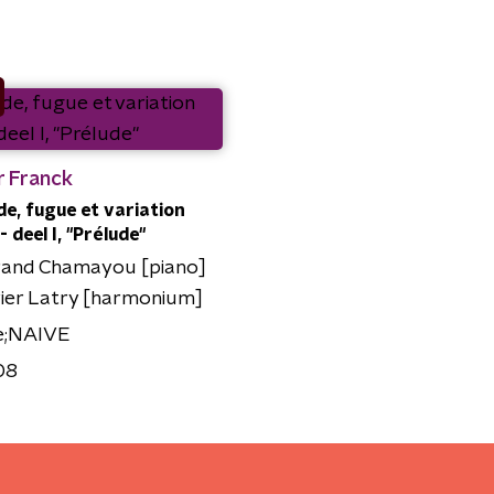
r Franck
de, fugue et variation
- deel I, "Prélude"
rand Chamayou [piano]
vier Latry [harmonium]
e;NAIVE
08