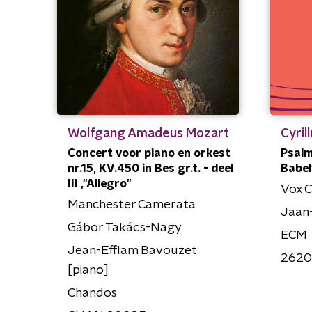
Wolfgang Amadeus Mozart
Cyril
Concert voor piano en orkest
Psalm
nr.15, KV.450 in Bes gr.t. - deel
Babel
III ,"Allegro"
Vox C
Manchester Camerata
Jaan-
Gábor Takács-Nagy
ECM
Jean-Efflam Bavouzet
262
[piano]
Chandos