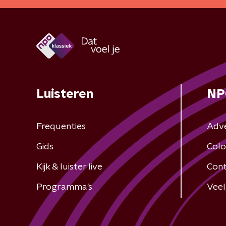
Luisteren
NP
Frequenties
Adv
Gids
Colo
Kijk & luister live
Cont
Programma's
Veel