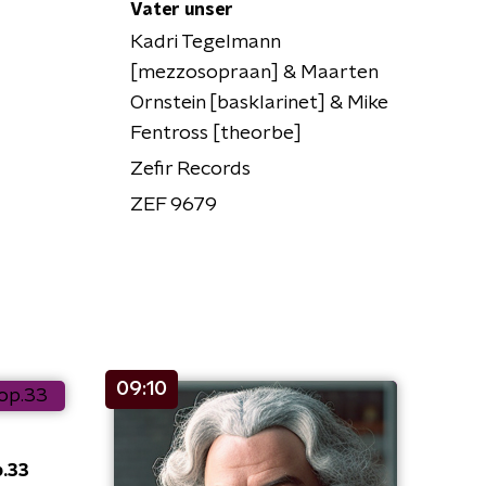
Vater unser
Kadri Tegelmann
[mezzosopraan] & Maarten
Ornstein [basklarinet] & Mike
Fentross [theorbe]
Zefir Records
ZEF 9679
09:10
p.33