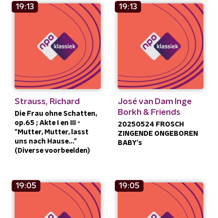
19:13
19:13
Strauss, Richard
José van Dam Inge
Borkh & Friends
Die Frau ohne Schatten,
op.65 ; Akte I en III -
20250524 FROSCH
"Mutter, Mutter, lasst
ZINGENDE ONGEBOREN
uns nach Hause..."
BABY's
(Diverse voorbeelden)
19:05
19:05