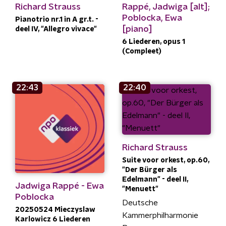
Richard Strauss
Rappé, Jadwiga [alt];
Poblocka, Ewa
Pianotrio nr.1 in A gr.t. -
[piano]
deel IV, "Allegro vivace"
6 Liederen, opus 1
(Compleet)
22:43
22:40
Richard Strauss
Suite voor orkest, op.60,
"Der Bürger als
Edelmann" - deel II,
Jadwiga Rappé - Ewa
"Menuett"
Poblocka
Deutsche
20250524 Mieczyslaw
Kammerphilharmonie
Karlowicz 6 Liederen