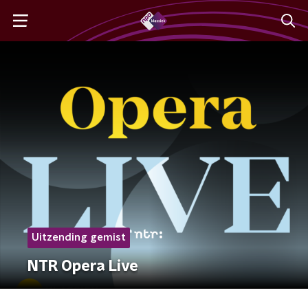
Uitzending gemist
NTR Opera Live