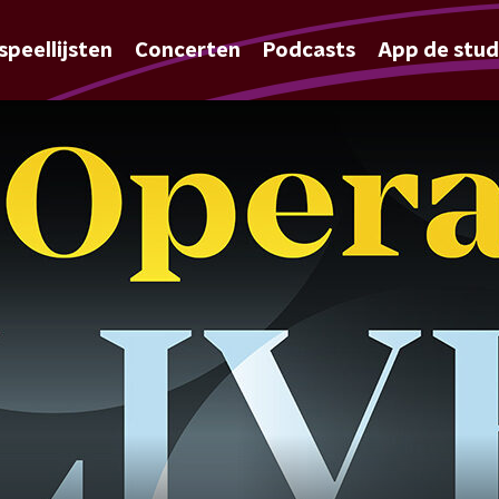
speellijsten
Concerten
Podcasts
App de stud