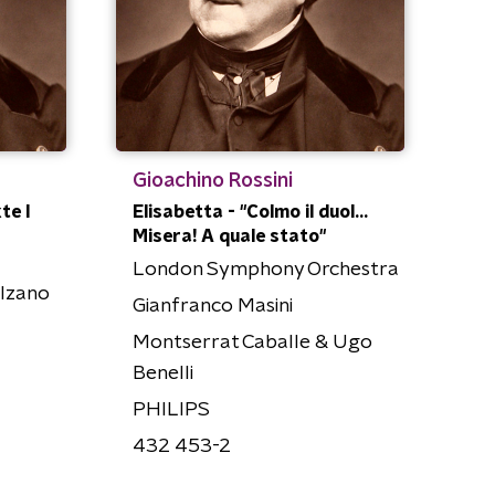
Gioachino Rossini
te I
Elisabetta - "Colmo il duol…
n
Misera! A quale stato"
London Symphony Orchestra
olzano
Gianfranco Masini
Montserrat Caballe & Ugo
Benelli
PHILIPS
432 453-2