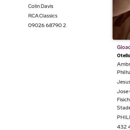
Colin Davis
RCA Classics
09026 68790 2
Gioac
Otell
Ambr
Philh
Jesu
Jose 
Fisic
Stad
PHIL
432 