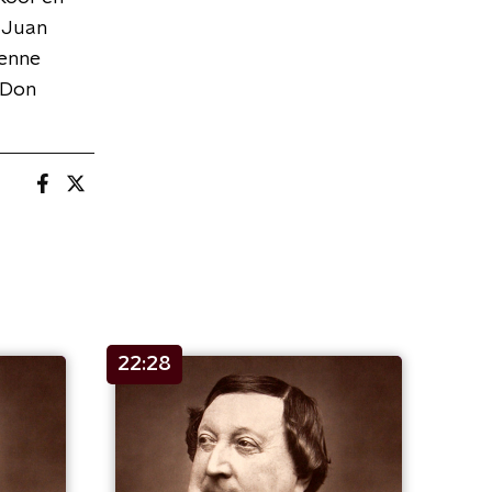
: Juan
ienne
(Don
22:28