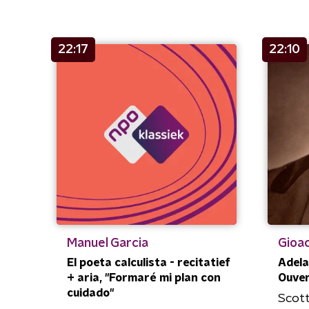
22:17
22:10
Manuel Garcia
Gioac
El poeta calculista - recitatief
Adela
+ aria, "Formaré mi plan con
Ouve
cuidado"
Scott