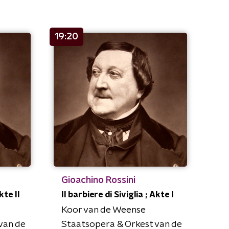
19:20
Gioachino Rossini
kte II
Il barbiere di Siviglia ; Akte I
Koor van de Weense
van de
Staatsopera & Orkest van de