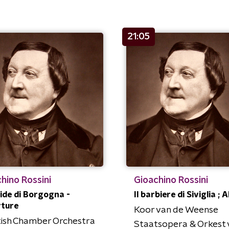
21:05
hino Rossini
Gioachino Rossini
ide di Borgogna -
Il barbiere di Siviglia ; A
rture
Koor van de Weense
ish Chamber Orchestra
Staatsopera & Orkest 