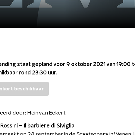
ending staat gepland voor
9 oktober 2021 van 19:00 t
chikbaar rond
23:30
uur.
nkort beschikbaar
eerd door:
Hein van Eekert
ossini – Il barbiere di Siviglia
maakt op 28 september in de Staatsopera in Wenen. 