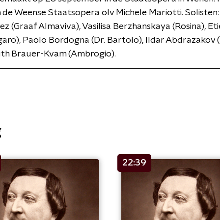
 de Weense Staatsopera olv Michele Mariotti. Solisten
ez (Graaf Almaviva), Vasilisa Berzhanskaya (Rosina), Et
garo), Paolo Bordogna (Dr. Bartolo), Ildar Abdrazakov 
Ruth Brauer-Kvam (Ambrogio).
g
22:39