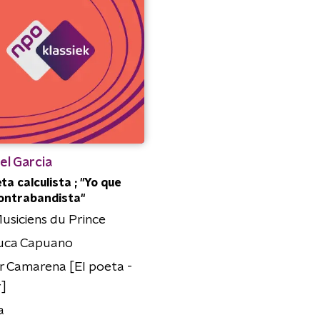
el Garcia
ta calculista ; "Yo que
ontrabandista"
usiciens du Prince
luca Capuano
r Camarena [El poeta -
r]
a