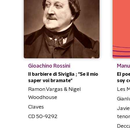
Gioachino Rossini
Manu
Il barbiere di Siviglia ; "Se il mio
El poe
saper voi bramate"
soy c
Ramon Vargas & Nigel
Les M
Woodhouse
Gian
Claves
Javie
CD 50-9292
teno
Decc