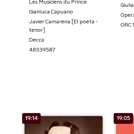
Les Musiciens du Prince
Giuli
Gianluca Capuano
Oper
Javier Camarena [El poeta -
ORC 
tenor]
Decca
48339587
19:14
19:05