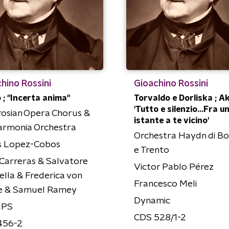
hino Rossini
Gioachino Rossini
o ; "Incerta anima"
Torvaldo e Dorliska ; Ak
'Tutto e silenzio...Fra u
osian Opera Chorus &
istante a te vicino'
armonia Orchestra
Orchestra Haydn di B
s Lopez-Cobos
e Trento
Carreras & Salvatore
Victor Pablo Pérez
hella & Frederica von
Francesco Meli
e & Samuel Ramey
Dynamic
IPS
CDS 528/1-2
456-2