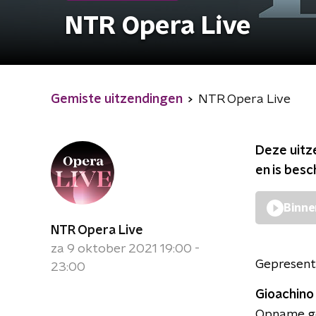
NTR Opera Live
Gemiste uitzendingen
NTR Opera Live
Deze uitz
en is bes
Binne
NTR Opera Live
za 9 oktober 2021 19:00 -
Gepresent
23:00
Gioachino R
Opname ge