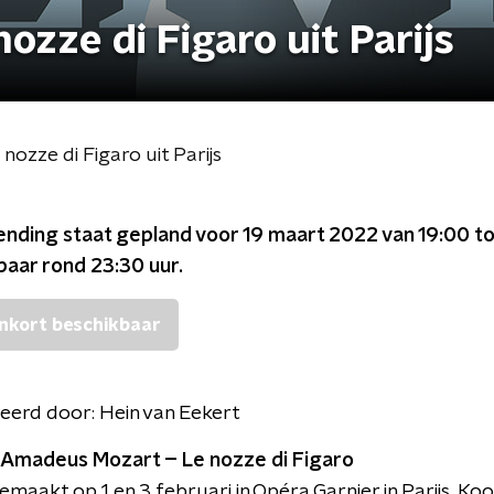
ozze di Figaro uit Parijs
nozze di Figaro uit Parijs
ending staat gepland voor
19 maart 2022 van 19:00 t
kbaar rond
23:30
uur.
nkort beschikbaar
eerd door:
Hein van Eekert
Amadeus Mozart – Le nozze di Figaro
aakt op 1 en 3 februari in Opéra Garnier in Parijs. Koo