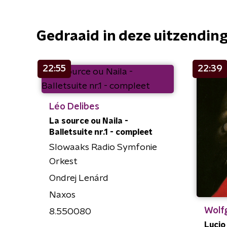
Gedraaid in deze uitzendin
22:55
22:39
Léo Delibes
La source ou Naila -
Balletsuite nr.1 - compleet
Slowaaks Radio Symfonie
Orkest
Ondrej Lenárd
Naxos
Wolf
8.550080
Lucio 