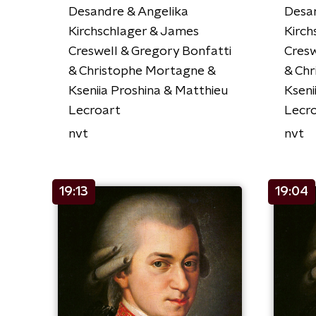
Desandre & Angelika
Desan
Kirchschlager & James
Kirch
Creswell & Gregory Bonfatti
Cresw
& Christophe Mortagne &
& Ch
Kseniia Proshina & Matthieu
Kseni
Lecroart
Lecr
nvt
nvt
19:13
19:04