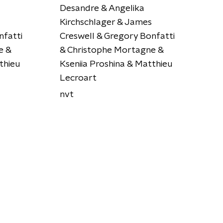
Desandre & Angelika
Kirchschlager & James
nfatti
Creswell & Gregory Bonfatti
e &
& Christophe Mortagne &
thieu
Kseniia Proshina & Matthieu
Lecroart
nvt