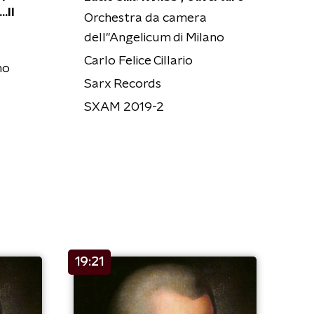
.Il
Orchestra da camera
dell''Angelicum di Milano
Carlo Felice Cillario
no
Sarx Records
SXAM 2019-2
19:21