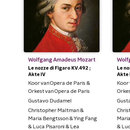
Wolfgang Amadeus Mozart
Wolf
Le nozze di Figaro KV.492 ;
Le no
Akte IV
Akte I
Koor van Opera de Paris &
Koor 
Orkest van Opera de Paris
Orkes
Gustavo Dudamel
Gust
Christopher Maltman &
Chri
Maria Bengtsson & Ying Fang
Maria
& Luca Pisaroni & Lea
& Luc