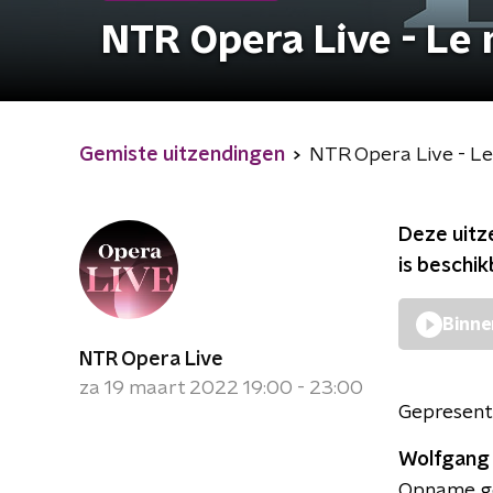
NTR Opera Live - Le n
Gemiste uitzendingen
NTR Opera Live - Le 
Deze uitz
is beschi
Binne
NTR Opera Live
za 19 maart 2022 19:00 - 23:00
Gepresent
Wolfgang 
Opname gem