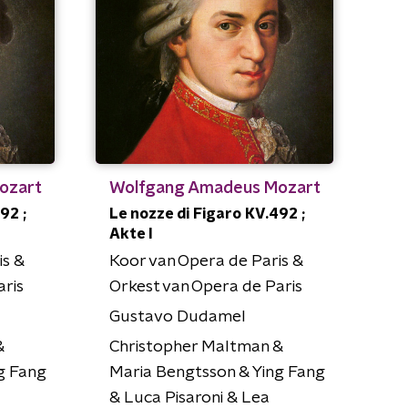
ozart
Wolfgang Amadeus Mozart
92 ;
Le nozze di Figaro KV.492 ;
Akte I
is &
Koor van Opera de Paris &
aris
Orkest van Opera de Paris
Gustavo Dudamel
&
Christopher Maltman &
g Fang
Maria Bengtsson & Ying Fang
& Luca Pisaroni & Lea