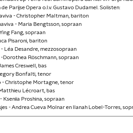
 de Parijse Opera o.l.v. Gustavo Dudamel. Solisten:
viva - Christopher Maltman, bariton
aviva - Maria Bengtsson, sopraan
Ying Fang, sopraan
uca Pisaroni, bariton
 - Léa Desandre, mezzosopraan
a -Dorothea Röschmann, sopraan
James Creswell, bas
Gregory Bonfalti, tenor
 - Christophe Mortagne, tenor
Matthieu Lécroart, bas
- Kseniia Proshina, sopraan
jes - Andrea Cueva Molnar en Ilanah Lobel-Torres, sop