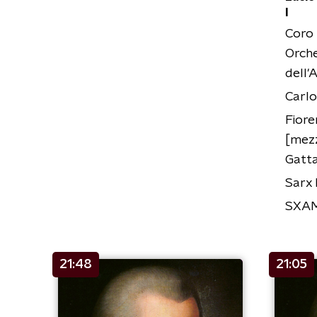
I
Coro 
Orch
dell'
Carlo 
Fiore
[mez
Gatta
Sarx
SXAM
21:48
21:05