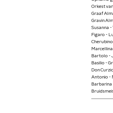
Orkest van
Graaf Alma
Gravin Alm
Susanna - 
Figaro - L
Cherubino
Marcellin
Bartolo - 
Basilio - 
Don Curzio
Antonio - 
Barbarina 
Bruidsmeis