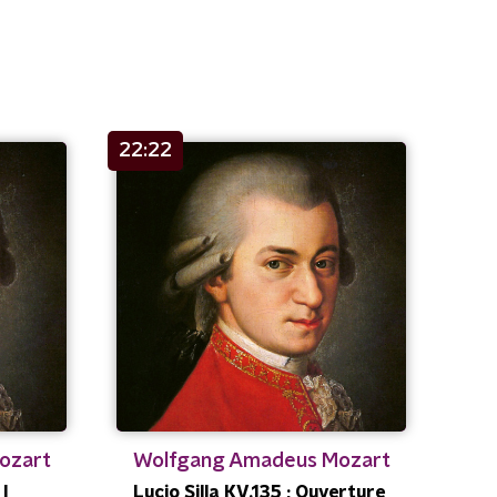
22:22
ozart
Wolfgang Amadeus Mozart
 I
Lucio Silla KV.135 ; Ouverture