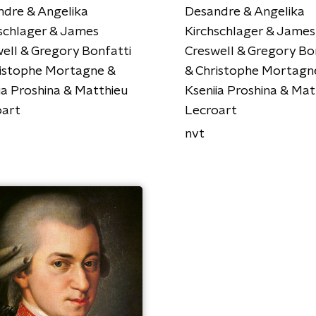
dre & Angelika
Desandre & Angelika
schlager & James
Kirchschlager & James
ell & Gregory Bonfatti
Creswell & Gregory Bo
ristophe Mortagne &
& Christophe Mortagn
ia Proshina & Matthieu
Kseniia Proshina & Mat
oart
Lecroart
nvt