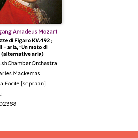
gang Amadeus Mozart
zze di Figaro KV.492 ;
I - aria, "Un moto di
 (alternative aria)
ish Chamber Orchestra
harles Mackerras
a Focile [sopraan]
c
02388