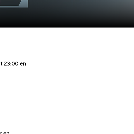
ot 23:00
en
r en