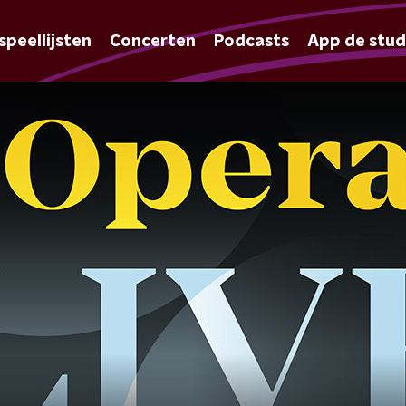
speellijsten
Concerten
Podcasts
App de stud