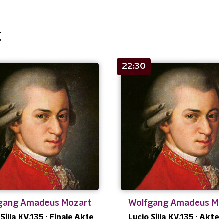
g
22:30
gang Amadeus Mozart
Wolfgang Amadeus M
Silla KV.135 ; Finale Akte
Lucio Silla KV.135 ; Akte