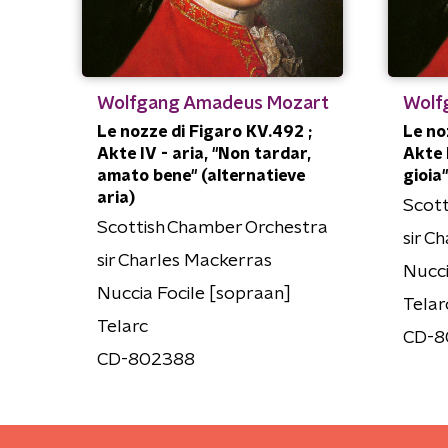
Wolfgang Amadeus Mozart
Wolf
Le nozze di Figaro KV.492 ;
Le no
Akte IV - aria, "Non tardar,
Akte I
amato bene" (alternatieve
gioia"
aria)
Scott
Scottish Chamber Orchestra
sir C
sir Charles Mackerras
Nucci
Nuccia Focile [sopraan]
Telar
Telarc
CD-8
CD-802388