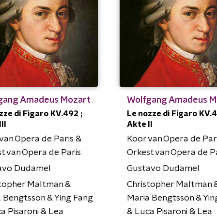
gang Amadeus Mozart
Wolfgang Amadeus M
zze di Figaro KV.492 ;
Le nozze di Figaro KV.4
II
Akte II
van Opera de Paris &
Koor van Opera de Par
t van Opera de Paris
Orkest van Opera de P
avo Dudamel
Gustavo Dudamel
stopher Maltman &
Christopher Maltman 
 Bengtsson & Ying Fang
Maria Bengtsson & Yin
a Pisaroni & Lea
& Luca Pisaroni & Lea