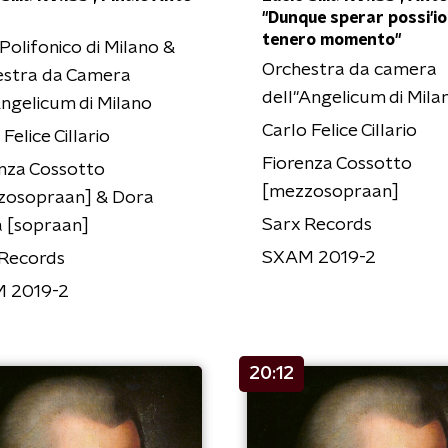
"Dunque sperar possi'io..
tenero momento"
Polifonico di Milano &
Orchestra da camera
estra da Camera
dell''Angelicum di Mila
Angelicum di Milano
Carlo Felice Cillario
Felice Cillario
Fiorenza Cossotto
nza Cossotto
[mezzosopraan]
zosopraan] & Dora
Sarx Records
 [sopraan]
SXAM 2019-2
 Records
 2019-2
20:12