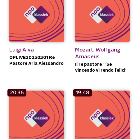
Luigi Alva
Mozart, Wolfgang
Amadeus
OPLIVE20250301 Re
Pastore Aria Alessandro
Il re pastore - 'Se
vincendo vi rendo felici'
20:36
19:48