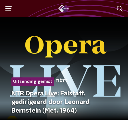
Uitzending gemist
NTR Opera Live: Falstaff,
gedirigeerd door Leonard
Bernstein (Met, 1964)