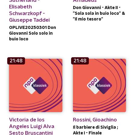
Sutherland -
Amadeus
Elisabeth
Don Giovanni - Akte II -
Schwarzkopf -
"Sola sola in buio loco" &
"Il mio tesoro"
Giuseppe Taddei
OPLIVE20250301 Don
Giovanni Solo solo in
buio loco
21:48
21:48
Victoria de los
Rossini, Gioachino
Angeles Luigi Alva
Il barbiere di Siviglia ;
Sesto Bruscantini
Akte I - Finale