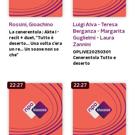
Rossini, Gioachino
Luigi Alva - Teresa
Berganza - Margarita
La cenerentola ; Akte I -
Guglielmi - Laura
recit + duet, "Tutto è
deserto... Una volta c'era
Zannini
un re... Un soave non so
OPLIVE20250301
che"
Cenerentola Tutto e
deserto
22:27
22:27