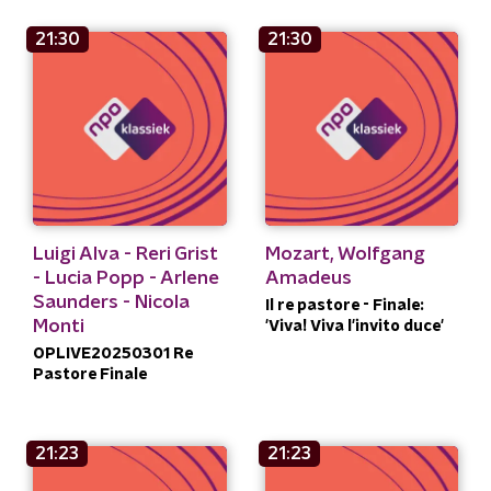
21:30
21:30
Luigi Alva - Reri Grist
Mozart, Wolfgang
- Lucia Popp - Arlene
Amadeus
Saunders - Nicola
Il re pastore - Finale:
Monti
'Viva! Viva l'invito duce'
OPLIVE20250301 Re
Pastore Finale
21:23
21:23