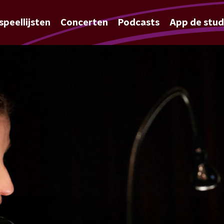
speellijsten
Concerten
Podcasts
App de stud