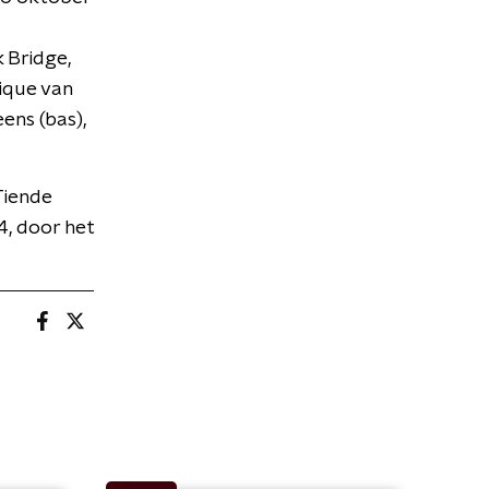
 Bridge,
ique van
ens (bas),
Tiende
4, door het