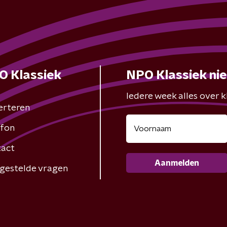
O Klassiek
NPO Klassiek ni
Iedere week alles over kl
erteren
fon
act
Aanmelden
gestelde vragen