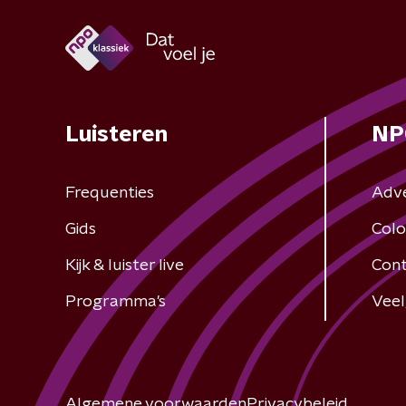
Luisteren
NP
Frequenties
Adv
Gids
Colo
Kijk & luister live
Cont
Programma's
Veel
Algemene voorwaarden
Privacybeleid