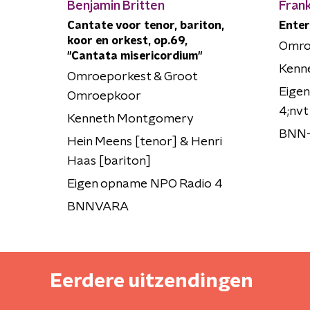
Benjamin Britten
Fran
Cantate voor tenor, bariton,
Enter
koor en orkest, op.69,
Omro
"Cantata misericordium"
Kenn
Omroeporkest & Groot
Eige
Omroepkoor
4;nvt
Kenneth Montgomery
BNN
Hein Meens [tenor] & Henri
Haas [bariton]
Eigen opname NPO Radio 4
BNNVARA
Eerdere uitzendingen