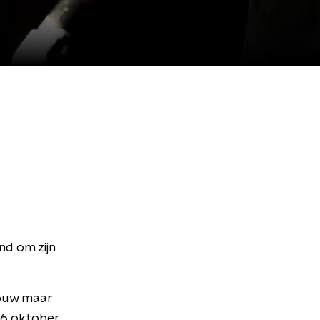
d om zijn
bouw maar
 6 oktober