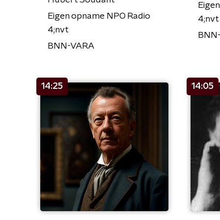
Hubert Soudant
Eige
Eigen opname NPO Radio
4;nvt
4;nvt
BNN
BNN-VARA
14:25
14:05