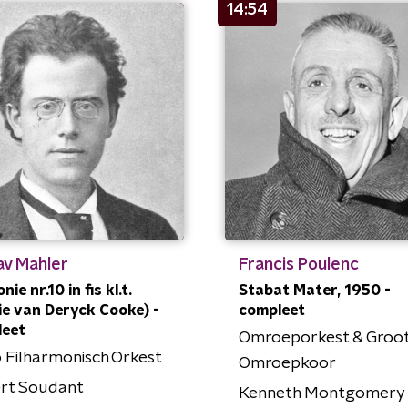
14:54
av Mahler
Francis Poulenc
ie nr.10 in fis kl.t.
Stabat Mater, 1950 -
ie van Deryck Cooke) -
compleet
leet
Omroeporkest & Groo
 Filharmonisch Orkest
Omroepkoor
rt Soudant
Kenneth Montgomery