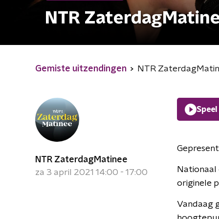
NTR ZaterdagMatin
Gemiste uitzendingen
NTR ZaterdagMati
Speel
Gepresent
NTR ZaterdagMatinee
Nationaal
za 3 april 2021 14:00 - 17:00
originele
Vandaag g
hoogtepunt