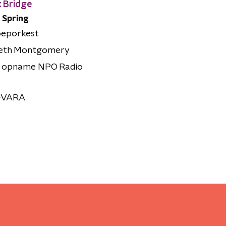
k Bridge
 Spring
eporkest
eth Montgomery
n opname NPO Radio
-VARA