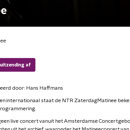
ee
nee
 uitzending af
eerd door:
Hans Haffmans
 en internationaal staat de NTR ZaterdagMatinee beken
 programmering.
een live concert vanuit het Amsterdamse Concertge
en uit het archief, waaronder het Matineeconcert van