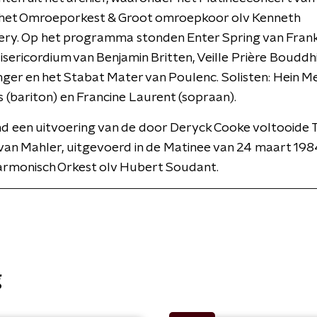
 het Omroeporkest & Groot omroepkoor olv Kenneth
y. Op het programma stonden Enter Spring van Frank
sericordium van Benjamin Britten, Veille Prière Bouddh
anger en het Stabat Mater van Poulenc. Solisten: Hein Me
 (bariton) en Francine Laurent (sopraan).
d een uitvoering van de door Deryck Cooke voltooide 
an Mahler, uitgevoerd in de Matinee van 24 maart 198
armonisch Orkest olv Hubert Soudant.
g