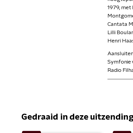
1979, met
Montgomer
Cantata Mi
Lilli Boul
Henri Haas
Aansluiten
Symfonie v
Radio Filh
Gedraaid in deze uitzendin