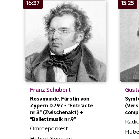
16:37
15:25
Franz Schubert
Gust
Rosamunde, Fürstin von
Symfon
Zypern D.797 - "Entr'acte
(Vers
nr.3" (Zwischenakt) +
comp
"Ballettmusik nr.9"
Radio
Omroeporkest
Hube