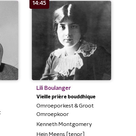
14:45
Lili Boulanger
Vieille prière bouddhique
Omroeporkest & Groot
t
Omroepkoor
Kenneth Montgomery
Hein Meens [tenor]