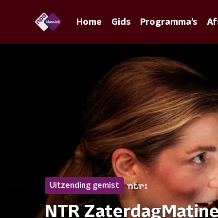
Home
Gids
Programma's
Af
Uitzending gemist
NTR ZaterdagMatinee