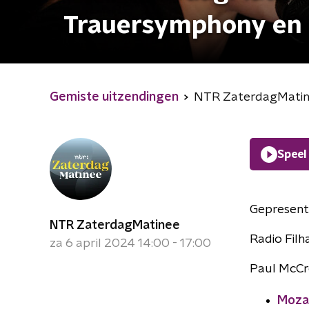
Trauersymphony en 
Gemiste uitzendingen
NTR ZaterdagMatine
Speel
Gepresent
NTR ZaterdagMatinee
Radio Fil
za 6 april 2024 14:00 - 17:00
Paul McCre
Moza