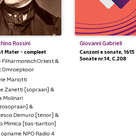
hino Rossini
Giovanni Gabrieli
t Mater - compleet
Canzoni e sonate, 1615 
Sonate nr.14, C.208
 Filharmonisch Orkest &
t Omroepkoor
le Mariotti
e Zanetti [sopraan] &
ia Molinari
zosopraan] &
cesco Demuro [tenor] &
 Mimica [bas-bariton]
n opname NPO Radio 4