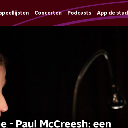
speellijsten
Concerten
Podcasts
App de stud
 - Paul McCreesh: een