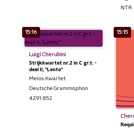
NTR
15:16
15:15
Luigi Cherubini
Strijkkwartet nr.2 in C gr.t. -
deel II, "Lento"
Melos Kwartet
Deutsche Grammophon
4291 852
Cheru
Requie