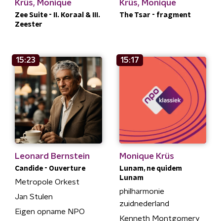
Krüs, Monique
Krüs, Monique
Zee Suite - II. Koraal & III.
The Tsar - fragment
Zeester
15:23
15:17
Leonard Bernstein
Monique Krüs
Candide - Ouverture
Lunam, ne quidem
Lunam
Metropole Orkest
philharmonie
Jan Stulen
zuidnederland
Eigen opname NPO
Kenneth Montgomery