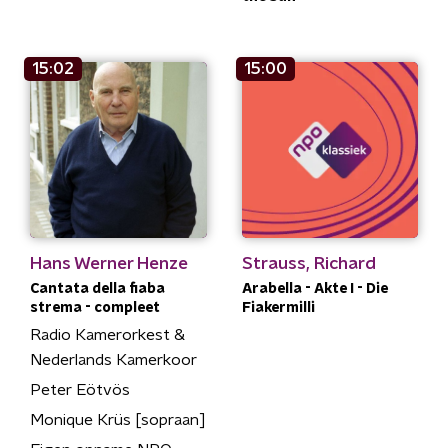
15:02
15:00
Hans Werner Henze
Strauss, Richard
Cantata della fiaba
Arabella - Akte I - Die
strema - compleet
Fiakermilli
Radio Kamerorkest &
Nederlands Kamerkoor
Peter Eötvös
Monique Krüs [sopraan]