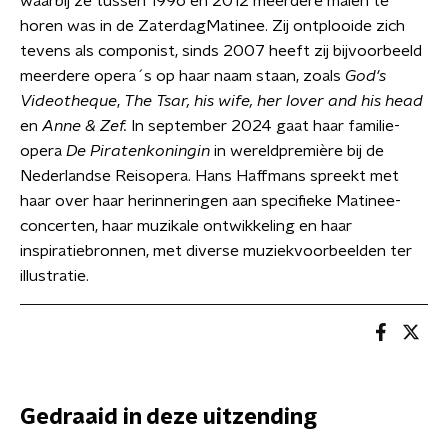
waarbij ze tussen 1996 en 2012 meerdere malen te
horen was in de ZaterdagMatinee. Zij ontplooide zich
tevens als componist, sinds 2007 heeft zij bijvoorbeeld
meerdere opera´s op haar naam staan, zoals
God's
Videotheque
,
The Tsar, his wife, her lover and his head
en
Anne & Zef.
In september 2024 gaat haar familie-
opera
De Piratenkoningin
in wereldpremière bij de
Nederlandse Reisopera. Hans Haffmans spreekt met
haar over haar herinneringen aan specifieke Matinee-
concerten, haar muzikale ontwikkeling en haar
inspiratiebronnen, met diverse muziekvoorbeelden ter
illustratie.
Gedraaid in deze uitzending