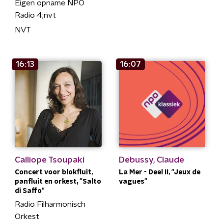
Eigen opname NPO
Radio 4;nvt
NVT
16:13
16:07
Calliope Tsoupaki
Debussy, Claude
Concert voor blokfluit,
La Mer - Deel II, "Jeux de
panfluit en orkest, "Salto
vagues"
di Saffo"
Radio Filharmonisch
Orkest