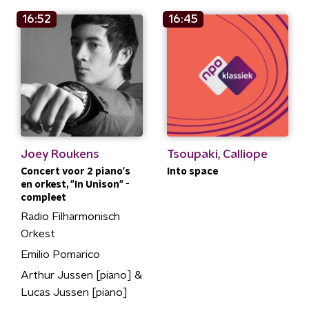
16:52
16:45
Joey Roukens
Tsoupaki, Calliope
Concert voor 2 piano's
Into space
en orkest, "In Unison" -
compleet
Radio Filharmonisch
Orkest
Emilio Pomarico
Arthur Jussen [piano] &
Lucas Jussen [piano]