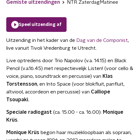
Gemiste uitzendingen
NTR ZaterdagMatinee
Speel uitzending af
Uitzending in het kader van de
Dag van de Componist
,
live vanuit Tivoli Vredenburg te Utrecht.
Live optredens door Trio Napolov (v.a. 14.15) en Black
Pencil (v.a.16.45) met respectievelijk Listen! (voor cello &
voice, piano, soundtrack en percussie) van
Klas
Torstensson
, en Into Space (voor blokfluit, panfluit,
altviool, accordeon en percussie) van
Calliope
Tsoupaki.
Speciale radiogast
(ca. 15.00 - ca. 16.00):
Monique
Krüs
.
Monique Krüs
begon haar muziekloopbaan als sopraan,