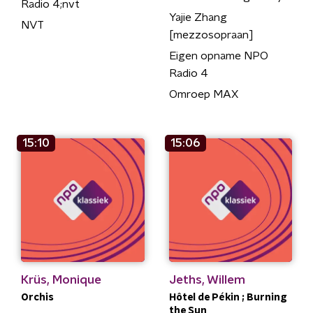
Radio 4;nvt
Yajie Zhang
NVT
[mezzosopraan]
Eigen opname NPO
Radio 4
Omroep MAX
15:10
15:06
Krüs, Monique
Jeths, Willem
Orchis
Hôtel de Pékin ; Burning
the Sun