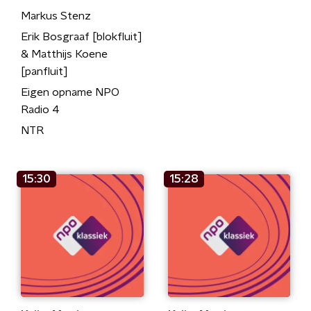
Markus Stenz
Erik Bosgraaf [blokfluit]
& Matthijs Koene
[panfluit]
Eigen opname NPO
Radio 4
NTR
15:30
15:28