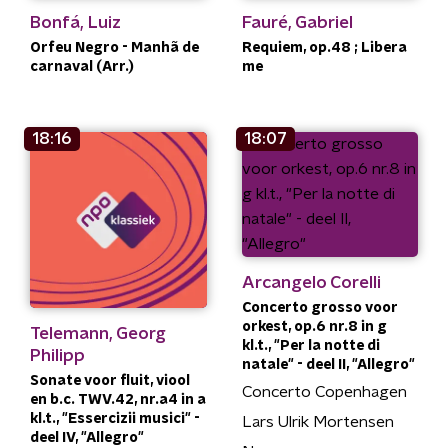
Bonfá, Luiz
Fauré, Gabriel
Orfeu Negro - Manhã de
Requiem, op.48 ; Libera
carnaval (Arr.)
me
18:16
18:07
Arcangelo Corelli
Concerto grosso voor
orkest, op.6 nr.8 in g
Telemann, Georg
kl.t., "Per la notte di
Philipp
natale" - deel II, "Allegro"
Sonate voor fluit, viool
Concerto Copenhagen
en b.c. TWV.42, nr.a4 in a
kl.t., "Essercizii musici" -
Lars Ulrik Mortensen
deel IV, "Allegro"