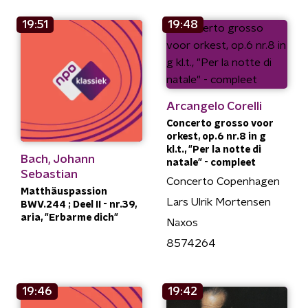
19:51
19:48
Arcangelo Corelli
Concerto grosso voor
orkest, op.6 nr.8 in g
kl.t., "Per la notte di
Bach, Johann
natale" - compleet
Sebastian
Concerto Copenhagen
Matthäuspassion
Lars Ulrik Mortensen
BWV.244 ; Deel II - nr.39,
aria, "Erbarme dich"
Naxos
8574264
19:46
19:42