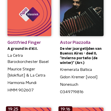
Gottfried Finger
Astor Piazzolla
A ground in d kl.t.
De vier jaargetijden van
Buenos Aires - deel II,
La Cetra
"Invierno porteño (de
Barockorchester Basel
winter)" (Arr.)
Maurice Steger
Kremerata Baltica
[blokfluit] & La Cetra
Gidon Kremer [viool]
Harmonia Mundi
Nonesuch
HMM 902607
0349719816
19:25
19:16