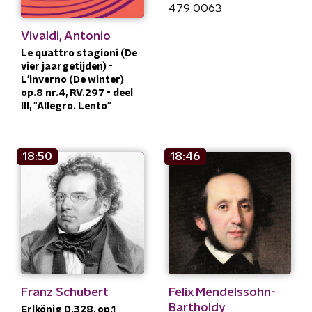
479 0063
Vivaldi, Antonio
Le quattro stagioni (De
vier jaargetijden) -
L'inverno (De winter)
op.8 nr.4, RV.297 - deel
III, "Allegro. Lento"
18:50
18:46
Franz Schubert
Felix Mendelssohn-
Bartholdy
Erlkönig D.328, op.1