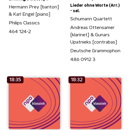
Lieder ohne Worte (Arr.)
Hermann Prey [bariton]
- sel.
& Karl Engel [piano]
Schumann Quartett
Philips Classics
Andreas Ottensamer
464 124-2
[klarinet] & Gunars
Upatnieks [contrabas]
Deutsche Grammophon
486 0912 3
18:35
18:32