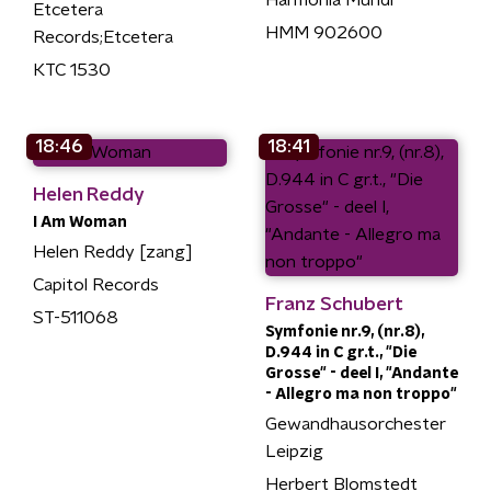
Etcetera
HMM 902600
Records;Etcetera
KTC 1530
18:46
18:41
Helen Reddy
I Am Woman
Helen Reddy [zang]
Capitol Records
Franz Schubert
ST-511068
Symfonie nr.9, (nr.8),
D.944 in C gr.t., "Die
Grosse" - deel I, "Andante
- Allegro ma non troppo"
Gewandhausorchester
Leipzig
Herbert Blomstedt