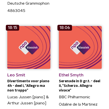
Deutsche Grammophon
4863045
18:15
18:06
Leo Smit
Ethel Smyth
Divertimento voor piano
Serenade in D gr.t. - deel
4h - deel I, "Allegro ma
II, "Scherzo. Allegro
non troppo"
vivace"
Lucas Jussen [piano] &
BBC Philharmonic
Arthur Jussen [piano]
Odaline de la Martinez