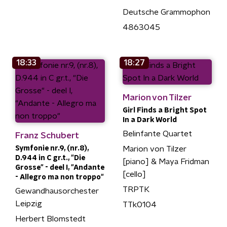
Deutsche Grammophon
4863045
18:33
18:27
Marion von Tilzer
Girl Finds a Bright Spot
In a Dark World
Belinfante Quartet
Franz Schubert
Symfonie nr.9, (nr.8),
Marion von Tilzer
D.944 in C gr.t., "Die
[piano] & Maya Fridman
Grosse" - deel I, "Andante
[cello]
- Allegro ma non troppo"
TRPTK
Gewandhausorchester
Leipzig
TTk0104
Herbert Blomstedt