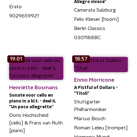
Allegro vivace"
Erato
Camerata Salzburg
9029659921
Felix Klieser [hoorn]
Berlin Classics
0301188BC
19:01
18:57
Ennio Morricone
Henriëtte Bosmans
A Fistful of Dollars -
"Titoli"
Sonate voor cello en
piano in a kl.t. - deel II,
Stuttgarter
"Un poco allegretto"
Philharmoniker
Doris Hochscheid
Marcus Bosch
[cello] & Frans van Ruth
Romain Leleu [trompet]
[piano]
Harmonia Mundi