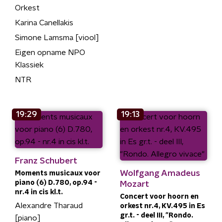
Orkest
Karina Canellakis
Simone Lamsma [viool]
Eigen opname NPO
Klassiek
NTR
19:29
19:13
Franz Schubert
Wolfgang Amadeus
Moments musicaux voor
piano (6) D.780, op.94 -
Mozart
nr.4 in cis kl.t.
Concert voor hoorn en
Alexandre Tharaud
orkest nr.4, KV.495 in Es
gr.t. - deel III, "Rondo.
[piano]