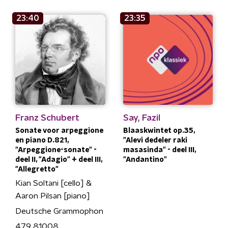
23:40
23:35
Franz Schubert
Say, Fazil
Sonate voor arpeggione
Blaaskwintet op.35,
en piano D.821,
"Alevi dedeler raki
"Arpeggione-sonate" -
masasinda" - deel III,
deel II, "Adagio" + deel III,
"Andantino"
"Allegretto"
Kian Soltani [cello] &
Aaron Pilsan [piano]
Deutsche Grammophon
479 81008