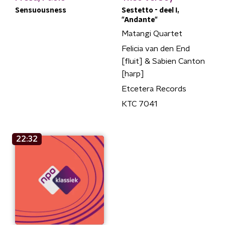
Sensuousness
Sestetto - deel I,
"Andante"
Matangi Quartet
Felicia van den End
[fluit] & Sabien Canton
[harp]
Etcetera Records
KTC 7041
22:32