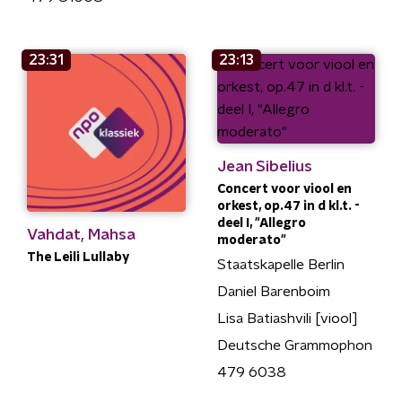
23:31
23:13
Jean Sibelius
Concert voor viool en
orkest, op.47 in d kl.t. -
deel I, "Allegro
Vahdat, Mahsa
moderato"
The Leili Lullaby
Staatskapelle Berlin
Daniel Barenboim
Lisa Batiashvili [viool]
Deutsche Grammophon
479 6038