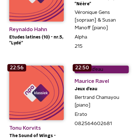
"Néère"
Véronique Gens
[sopraan] & Susan
Manoff [piano]
Reynaldo Hahn
Alpha
Etudes latines (10) - nr.5,
"Lydé"
215
22:56
22:50
Maurice Ravel
Jeux d'eau
Bertrand Chamayou
[piano]
Erato
082564602681
Tonu Korvits
The Sound of Wings -