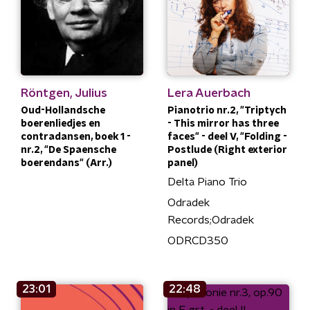
Röntgen, Julius
Lera Auerbach
Oud-Hollandsche
Pianotrio nr.2, "Triptych
boerenliedjes en
- This mirror has three
contradansen, boek 1 -
faces" - deel V, "Folding -
nr.2, "De Spaensche
Postlude (Right exterior
boerendans" (Arr.)
panel)
Delta Piano Trio
Odradek
Records;Odradek
ODRCD350
23:01
22:48