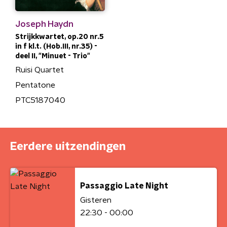
Joseph Haydn
Strijkkwartet, op.20 nr.5
in f kl.t. (Hob.III, nr.35) -
deel II, "Minuet - Trio"
Ruisi Quartet
Pentatone
PTC5187040
Eerdere uitzendingen
Passaggio Late Night
Gisteren
22:30 - 00:00