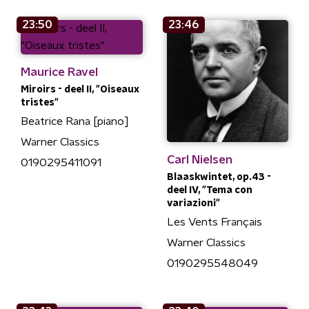
23:50
23:46
Maurice Ravel
Miroirs - deel II, "Oiseaux
tristes"
Beatrice Rana [piano]
Warner Classics
Carl Nielsen
0190295411091
Blaaskwintet, op.43 -
deel IV, "Tema con
variazioni"
Les Vents Français
Warner Classics
0190295548049