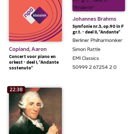
Johannes Brahms
Symfonie nr.3, op.90 in F
gr.t. - deel II, "Andante"
Berliner Philharmoniker
Copland, Aaron
Simon Rattle
Concert voor piano en
EMI Classics
orkest - deel I, "Andante
50999 2 67254 2 0
sostenuto"
22:38