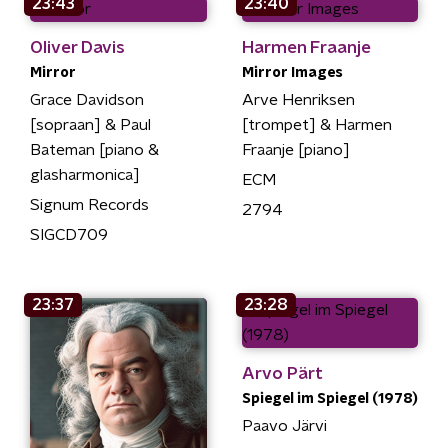
23:43
23:40
Oliver Davis
Harmen Fraanje
Mirror
Mirror Images
Grace Davidson
Arve Henriksen
[sopraan] & Paul
[trompet] & Harmen
Bateman [piano &
Fraanje [piano]
glasharmonica]
ECM
Signum Records
2794
SIGCD709
23:37
23:28
Arvo Pärt
Spiegel im Spiegel (1978)
Paavo Järvi