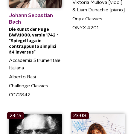
Viktoria Mullova [viool]
& Liam Dunachie [piano]
Johann Sebastian
Onyx Classics
Bach
ONYX 4201
Die Kunst der Fuge
BWV.1080, versie 1742 -
"Spiegelfuga in
contrappunto simplici
à4 inversus"
Accademia Strumentale
Italiana
Alberto Rasi
Challenge Classics
CC72842
23:15
23:08