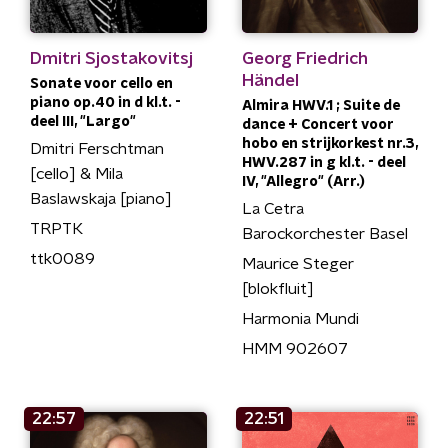
Dmitri Sjostakovitsj
Georg Friedrich
Händel
Sonate voor cello en
piano op.40 in d kl.t. -
Almira HWV.1 ; Suite de
deel III, "Largo"
dance + Concert voor
hobo en strijkorkest nr.3,
Dmitri Ferschtman
HWV.287 in g kl.t. - deel
[cello] & Mila
IV, "Allegro" (Arr.)
Baslawskaja [piano]
La Cetra
TRPTK
Barockorchester Basel
ttk0089
Maurice Steger
[blokfluit]
Harmonia Mundi
HMM 902607
22:57
22:51