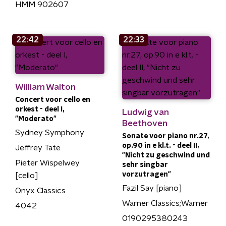
HMM 902607
22:42
22:33
William Walton
Concert voor cello en
orkest - deel I,
Ludwig van
"Moderato"
Beethoven
Sydney Symphony
Sonate voor piano nr.27,
op.90 in e kl.t. - deel II,
Jeffrey Tate
"Nicht zu geschwind und
Pieter Wispelwey
sehr singbar
vorzutragen"
[cello]
Fazil Say [piano]
Onyx Classics
Warner Classics;Warner
4042
0190295380243