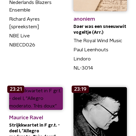
Nederlands Blazers
Ensemble
anoniem
Richard Ayres
[spreekstem]
Daer was een sneeuwwit
vogeltje (Arr.)
NBE Live
The Royal Wind Music
NBECD026
Paul Leenhouts
Lindoro
NL-3014
23:21
23:19
Maurice Ravel
Strijkkwartet in F gr.t. -
deel I, "Allegro