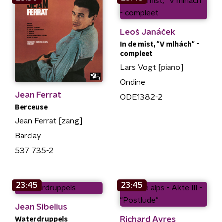
Leoš Janáček
In de mist, "V mlhách" -
compleet
Lars Vogt [piano]
Ondine
Jean Ferrat
ODE1382-2
Berceuse
Jean Ferrat [zang]
Barclay
537 735-2
23:45
23:45
Jean Sibelius
Richard Ayres
Waterdruppels