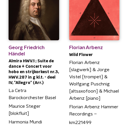
Georg Friedrich
Florian Arbenz
Händel
Wild Flower
Almira HWV.1 ; Suite de
Florian Arbenz
dance + Concert voor
[slagwerk] & Jorge
hobo en strijkorkest nr.3,
Vistel [trompet] &
HWV.287 in g kl.t. - deel
IV, "Allegro" (Arr.)
Wolfgang Puschnig
La Cetra
[altsaxofoon] & Michael
Barockorchester Basel
Arbenz [piano]
Maurice Steger
Florian Arbenz Hammer
[blokfluit]
Recordings –
Harmonia Mundi
km221499