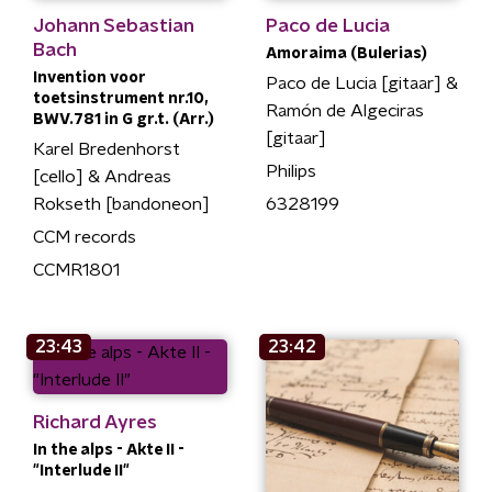
Johann Sebastian
Paco de Lucia
Bach
Amoraima (Bulerias)
Invention voor
Paco de Lucia [gitaar] &
toetsinstrument nr.10,
Ramón de Algeciras
BWV.781 in G gr.t. (Arr.)
[gitaar]
Karel Bredenhorst
Philips
[cello] & Andreas
Rokseth [bandoneon]
6328199
CCM records
CCMR1801
23:43
23:42
Richard Ayres
In the alps - Akte II -
"Interlude II"