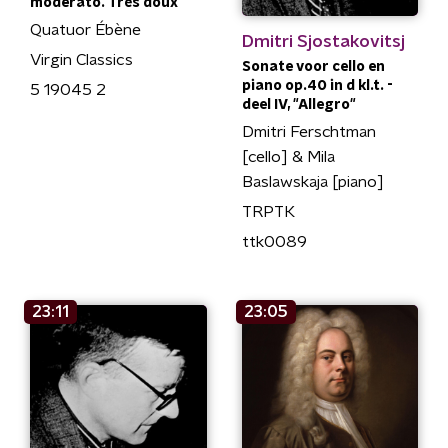
moderato. Très doux"
Quatuor Ébène
Dmitri Sjostakovitsj
Virgin Classics
Sonate voor cello en
piano op.40 in d kl.t. -
5 19045 2
deel IV, "Allegro"
Dmitri Ferschtman
[cello] & Mila
Baslawskaja [piano]
TRPTK
ttk0089
23:11
23:05