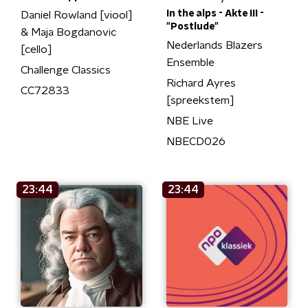
In the alps - Akte III -
Daniel Rowland [viool]
"Postlude"
& Maja Bogdanovic
Nederlands Blazers
[cello]
Ensemble
Challenge Classics
Richard Ayres
CC72833
[spreekstem]
NBE Live
NBECD026
23:44
23:44