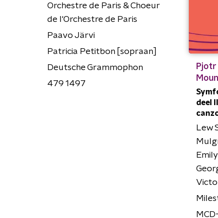
Orchestre de Paris & Choeur
de l'Orchestre de Paris
Paavo Järvi
Patricia Petitbon [sopraan]
Pjotr 
Deutsche Grammophon
Moun
479 1497
Symfon
deel 
canzo
Lew S
Mulgr
Emily
Geor
Victo
Miles
MCD-