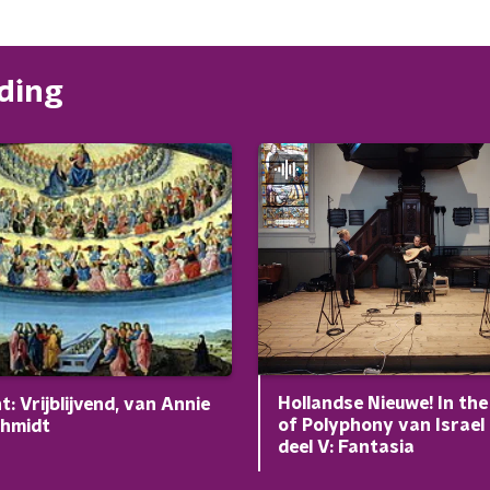
nding
Hollandse Nieuwe! In th
t: Vrijblijvend, van Annie
of Polyphony van Israel 
chmidt
deel V: Fantasia