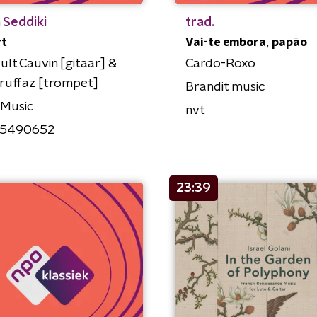
 Seddiki
trad.
rt
Vai-te embora, papão
ult Cauvin [gitaar] &
Cardo-Roxo
Truffaz [trompet]
Brandit music
 Music
nvt
5490652
23:39