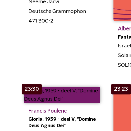
Neeme Järvi
Deutsche Grammophon
471 300-2
Alber
Fanta
Israe
Solai
SOL1
23:30
23:23
Francis Poulenc
Gloria, 1959 - deel V, "Domine
Deus Agnus Dei"