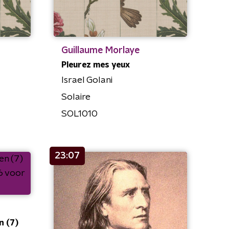
Guillaume Morlaye
Pleurez mes yeux
Israel Golani
Solaire
SOL1010
23:07
 (7)