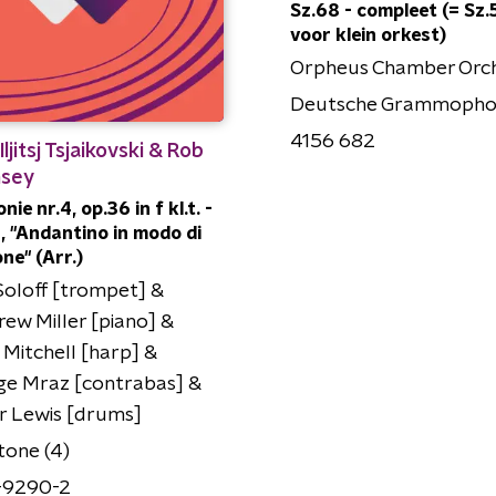
Sz.68 - compleet (= Sz.
voor klein orkest)
Orpheus Chamber Orc
Deutsche Grammoph
4156 682
Iljitsj Tsjaikovski & Rob
sey
ie nr.4, op.36 in f kl.t. -
II, "Andantino in modo di
ne" (Arr.)
oloff [trompet] &
ew Miller [piano] &
 Mitchell [harp] &
ge Mraz [contrabas] &
r Lewis [drums]
tone (4)
9290-2