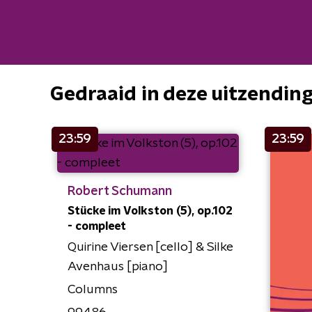
Gedraaid in deze uitzendin
23:59
23:59
Robert Schumann
Stücke im Volkston (5), op.102
- compleet
Quirine Viersen [cello] & Silke
Avenhaus [piano]
Columns