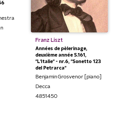
56
hestra
on
Franz Liszt
Années de pèlerinage,
deuxième année S.161,
"L'Italie" - nr.6, "Sonetto 123
del Petrarca"
Benjamin Grosvenor [piano]
Decca
4851450