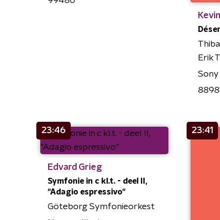
99486
Kevin
Dése
Thiba
Erik 
Sony
8898
23:46
23:41
Edvard Grieg
Symfonie in c kl.t. - deel II,
"Adagio espressivo"
Göteborg Symfonieorkest