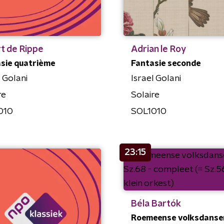
t de Rippe
Adrian le Roy
sie quatrième
Fantasie seconde
l Golani
Israel Golani
re
Solaire
010
SOL1010
23:15
Béla Bartók
Roemeense volksdansen